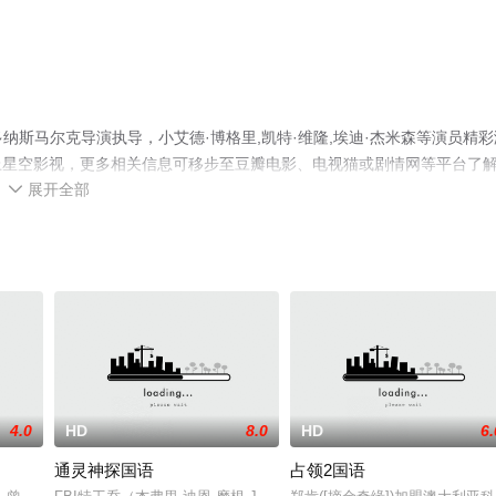
纳斯马尔克导演执导，小艾德·博格里,凯特·维隆,埃迪·杰米森等演员精彩
上星空影视，更多相关信息可移步至豆瓣电影、电视猫或剧情网等平台了
展开全部

4.0
HD
8.0
HD
6.
通灵神探国语
占领2国语