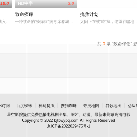
10.0
HD中字
3.0
HD中字|国语
3.
致命瘙痒
挽救计划
时“圆梦”，轻松“躺赢”。然而，一场由“梦”引发的危机悄然而至，“良梦”管理员
，踏入了一个充满感官诱惑的虚拟领域。她在虚拟世界中释放欲望与幻想，与AI
一种致命的“瘙痒症”病毒席卷城市，感染者会陷入疯狂抓挠直至自毁
太阳正在被“吃”掉，绝望吞噬地
共
0
条 “致命伴侣” 
S订阅
百度蜘蛛
神马爬虫
搜狗蜘蛛
奇虎地图
谷歌地图
必应
星空影院
提供免费热播电视剧全集、综艺、动漫、最新未删减高清电影
Copyright © 2022 bjtbwypq.com All Rights Reserved
京ICP备2022029475号-1