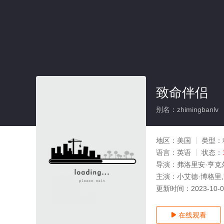
致命伴侣
别名：zhimingbanlv
地区：
美国
类型：
语言：
英语
状态：
导演：
弗洛里安·亨克
主演：
小艾德·博格里,
更新时间：
2023-10-
在线观看
