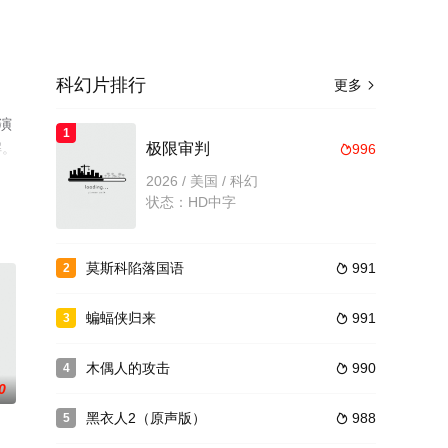
科幻片排行
更多

演
1
解。
极限审判
996

2026 / 美国 / 科幻
状态：HD中字
莫斯科陷落国语
991
2

蝙蝠侠归来
991
3

木偶人的攻击
990
4

0
黑衣人2（原声版）
988
5
