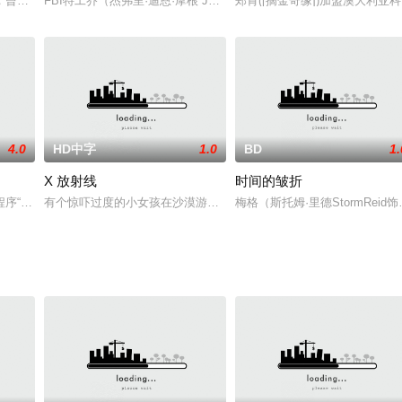
成妖，却因树体所缚，不能离开这座古墓的方圆十里。故一直谋划着化身之法，
，曾被告谋杀亲妻的法医大卫前往勘验。 无意中却在凶案现场发现与妻子遭谋
FBI特工乔（杰弗里·迪恩·摩根 Jeffrey Dean Morgan 饰）和搭档
郑肯([摘金奇缘])加盟澳大利
4.0
HD中字
1.0
BD
1.
X 放射线
时间的皱折
序“战神”阿瑞斯（Ares）展开。随着这个来自数字世界的人工智能体被派遣
有个惊吓过度的小女孩在沙漠游走，唯一吐出的只有一个字：怪物！任
梅格（斯托姆·里德StormR