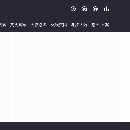




搜索
黄皮幽冢
火影忍者
火线突围
斗罗大陆
怒火·重案