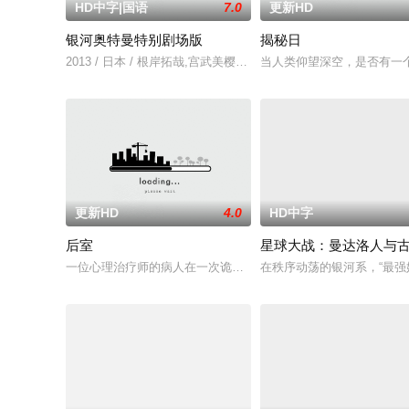
HD中字|国语
7.0
更新HD
银河奥特曼特别剧场版
揭秘日
2013 / 日本 / 根岸拓哉,宫武美樱,大野瑞生,云母,草川拓弥,木
当人类仰望深空，是否有一个
更新HD
4.0
HD中字
后室
星球大战：曼达洛人与
一位心理治疗师的病人在一次诡异的事故中“切入”（No-cli
在秩序动荡的银河系，“最强