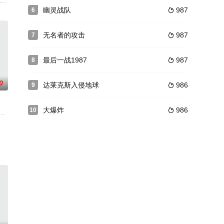
此时正被前来刺探军情的血童和骨夫人
害时的相同线索，于是他决定展开调查。 然而调查工作始终毫无展获，直
凯瑟琳（艾比·考尼什 Abbie Cornish 饰）正在调查一宗连环杀人案
亚科幻片[占领]续集。首部导演卢克·斯巴克回归执导，卡司包括特穆拉·莫里森、
幽灵战队
987
6

无名者的攻击
987
7

最后一战1987
987
8

0
达莱克斯入侵地球
986
9

大爆炸
986
10

至现实世界执行高危任务，他的行动将引发人类与人工智能体的首次正
何50年代恐怖片迷都会马上告诉你，她所指的”怪物”就是巨蚁，那是在当地核
eid饰）是一位平凡的10岁女孩，身形瘦小性格腼腆的她在学校里常常受到其他