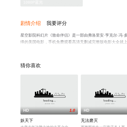
1080P蓝光
剧情介绍
我要评分
星空影院科幻片《致命伴侣》是一部由弗洛里安·亨克尔·冯·多
绎的美国电影，手机免费观看高清无删减完整版电影大全就
猜你喜欢
HD
1.0
HD
妖天下
无法磨灭