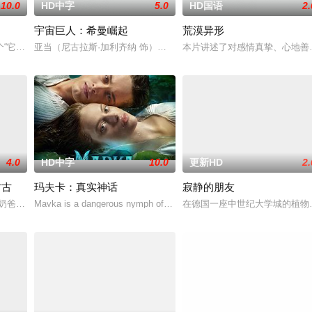
10.0
HD中字
5.0
HD国语
2.
宇宙巨人：希曼崛起
荒漠异形
野花,津川雅彦,宇野祥平,石丸博也,桥本达也,关智一,杉田智和
“它”也正在对望？一场关于外星文明的全球“揭秘”，即将颠覆人类认知。而
亚当（尼古拉斯·加利齐纳 饰）在神秘圣剑的召唤下，尘封十五年的
本片讲述了对感情真挚、心地善
4.0
HD中字
10.0
更新HD
2.
古古
玛夫卡：真实神话
寂静的朋友
p）到了一个超越现实的奇异维度。为了带回病人，这位治疗师不得不亲自踏入那片
奶爸”丁·贾伦与“银河系萌娃”古古这对非血缘父子并肩登场。冷峻坚毅的赏金
Mavka is a dangerous nymph of the forest lake that lure people into i
在德国一座中世纪大学城的植物