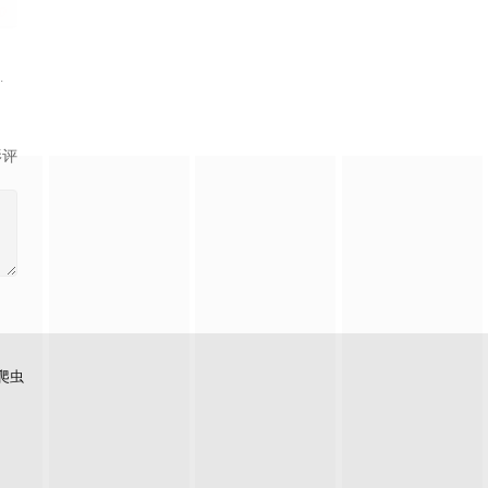
0
彪哥（王鹤棣 饰）不
生成的角色互动，沉浸在前所未有的感官体验中。随着她不断深入这场线
。丧偶父亲杰伊带着女儿躲进百货商店避难，却发现这里并非安全区。幸存者们
球。⼀名“平凡”的中学教师格雷斯（瑞恩·⾼斯林 饰）背负全人类的希望，踏上
影评
爬虫