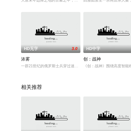
大唐末年边陲之地的古墓之中，一棵千年鬼木吸收日月精华修炼
西雅图发生一宗商店杀人案
HD无字
3.0
HD中字
浓雾
创：战神
一群21世纪的俄罗斯士兵穿过迷雾后来到二战时期的东线
《创：战神》围绕高度智能程
相关推荐