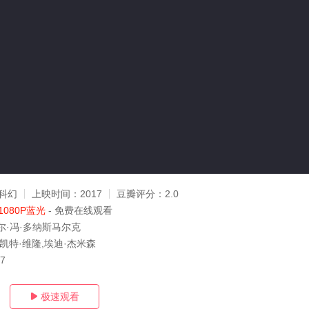
科幻
上映时间：
2017
豆瓣评分：
2.0
1080P蓝光
- 免费在线观看
尔·冯·多纳斯马尔克
凯特·维隆,埃迪·杰米森
07
极速观看
