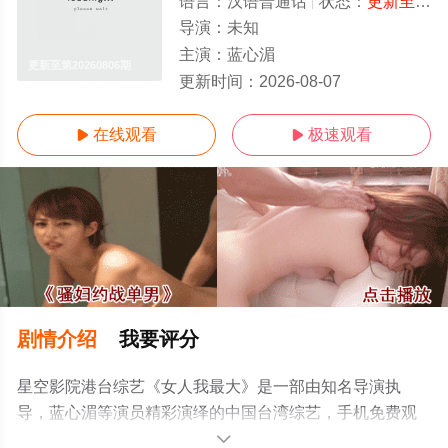
语言：
汉语普通话
状态：
更新至第20260806期
导演：
未知
主演：
蓝心湄
更新至第20260806期
更新时间：
2026-08-07
在线观看
极速观看


剧情介绍
我要评分
星空影院港台综艺《女人我最大》是一部由知名导演执
导，蓝心湄等演员精彩演绎的中国台湾综艺，手机免费观
看高清无删减完整版综艺节目就上星空影视，更多相关信
