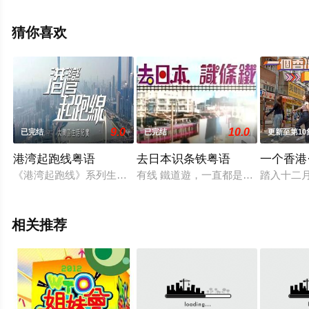
息可移步至豆瓣综艺、电视猫或剧情网等平台了解。
猜你喜欢
9.0
10.0
已完结
已完结
更新至第10
港湾起跑线粤语
去日本识条铁粤语
一个香港
《港湾起跑线》系列生活纪录片，由创作人陈少琪操刀，讲述1
有线 鐵道遊，一直都是旅遊節目中
踏入十二
相关推荐