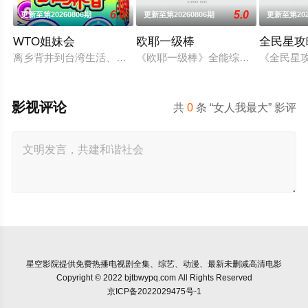
6.0
5.0
更新至第20260806期
更新至第20260806期
更新至第202
WTO姐妹会
欧耶一级棒
全民星攻
离乡背井到台湾生活、读书，每个台湾新住民难免会因为文化差
《欧耶一级棒》全能综艺王欧汉声(欧弟
《全民星
影视评论
共
0
条 “女人我最大” 影评
星空影院
提供免费热播电视剧全集、综艺、动漫、最新未删减高清电影
Copyright © 2022 bjtbwypq.com All Rights Reserved
京ICP备2022029475号-1