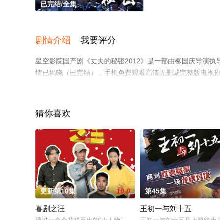
已完结/全集
剧情介绍
我要评分
星空影院国产剧《丈夫的秘密2012》是一部由柳国庆导演执
情已揭晓（已完结），手机免费观看高清无删减完整版电视
平台了解。
猜你喜欢
更新第10集
10.0
第45集
喜剧之汪
王初一与刘十五