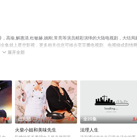
导，高瑜,解惠清,杜敏赫,姚刚,常亮等演员精彩演绎的大陆电视剧，大结局
剧全集就上星空影视，更多相关信息可移步至豆瓣电视剧、电视猫或剧情
展开全部

2.0
已完结
7.0
全20集
1.
火柴小姐和美味先生
法理人生