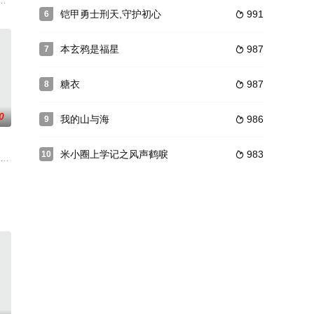
喜剧刚需，让人们放松解压，以更
惨重，赔款、退婚、上门女婿也趁机闹起了分家。而十五也没想到一时的见
下的美食家。一天，阮糖的爸爸收留了一心来学厨的汪墨宇。在汪墨宇的影响下
例，向人们讲述了十个耐人寻味、发人深思的故事。虽为保护国家财产而负伤
铠甲勇士刑天,守护初心
991
6

本玄鸦是福星
987
7

糖衣
987
8

0
我的山与海
986
9

米小圈上学记之风声鹤唳
983
10

觉醒》就是围绕着6个觉醒出自主意
家庭生活中父母与儿女之间微妙情感的家庭伦理剧。其中，“母亲”张凯
进入了黎明前最为黑暗的一段时期。民国初年，伴随西方先进文化涌入的，还
（王玉梅 饰）结婚多年，共同生养了六名子女，一直以来，夫妻两人相敬如宾