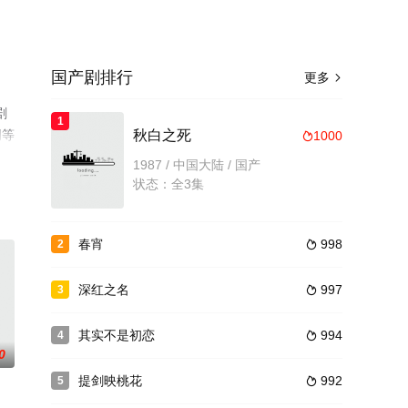
国产剧排行
更多

剧
1
网等
秋白之死
1000

1987 / 中国大陆 / 国产
状态：全3集
春宵
998
2

深红之名
997
3

其实不是初恋
994
4

0
提剑映桃花
992
5
