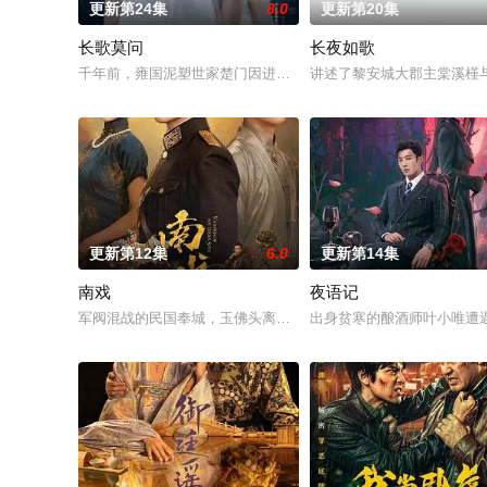
更新第24集
8.0
更新第20集
长歌莫问
长夜如歌
千年前，雍国泥塑世家楚门因进贡的“十二生肖”离奇流血炸裂，
讲述了黎安城大郡主棠溪槿
更新第12集
6.0
更新第14集
南戏
夜语记
军阀混战的民国奉城，玉佛头离奇失窃，戏班主横尸戏台，将冷血
出身贫寒的酿酒师叶小唯遭