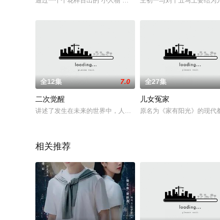
通过一个个花样百出的“小人物”反映“大生活”，说尽人情百态
王初一与刘十五马上要结为
全12集
7.0
全27集
二次觉醒
儿女冤家
讲述了发生在未来的世界中，人工智能AI已经基本上在各行各业
原名为《家有阳光》的现代都
相关推荐