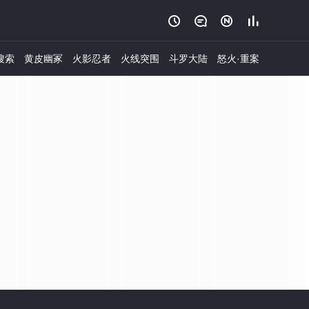




搜索
黄皮幽冢
火影忍者
火线突围
斗罗大陆
怒火·重案