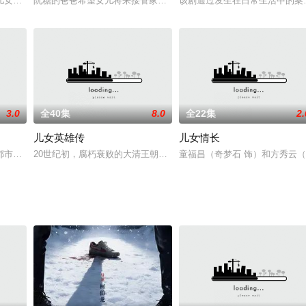
，见微知著揭示社会的不同切面和现象。力求用令人捧腹的喜剧作品，满足观众的
儿女亲家，却因为药材联合社诚信经营的事儿剑拔弩张。十五的毁约令初一损失
阮糖的爸爸希望女儿将来接管家里的小饭馆，阮糖却想做一名吃遍天
该剧通过发生在日常生活中的案
3.0
全40集
8.0
全22集
2.
儿女英雄传
儿女情长
代替了人类，当人工智能生出自主意识之后，人类的生存就会受到威胁，《二次
市家庭情感剧《儿女冤家》围绕当代社会热点话题“啃老族”现象而展开，讲述
20世纪初，腐朽衰败的大清王朝终于留下帷幕，而古老的中华大地却
童福昌（奇梦石 饰）和方秀云