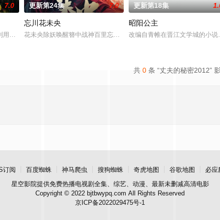
7.0
更新第24集
7.0
更新第18集
1.
忘川花未央
昭阳公主
进士科三元及第入翰林院的奇女子。十年前的她被他从死人堆里救出来，蓬头垢
利用顾炎女儿奴的属性，请求老炮儿顾炎带自己用程序员身份卧底电诈集团以求
花未央除妖唤醒簪中战神百里忘川元神，二人共感相连，一同寻仙草
改编自青帷在晋江文学城的小说
共
0
条 “丈夫的秘密2012” 
S订阅
百度蜘蛛
神马爬虫
搜狗蜘蛛
奇虎地图
谷歌地图
必应
星空影院
提供免费热播电视剧全集、综艺、动漫、最新未删减高清电影
Copyright © 2022 bjtbwypq.com All Rights Reserved
京ICP备2022029475号-1