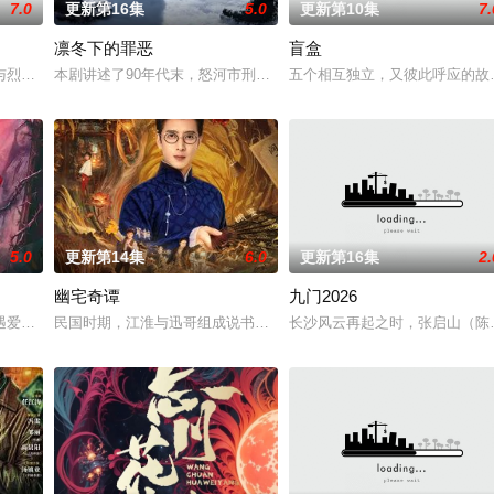
7.0
更新第16集
5.0
更新第10集
7.
凛冬下的罪恶
盲盒
惨遭满门流放，楚父以死鸣冤。楚家大小姐楚梓鸢带着滔天恨意，在屠刀落地的
与烈云峥之间曲折动人的情感，以及他们在复杂局势中坚守初心、勇敢面对困难
本剧讲述了90年代末，怒河市刑侦支队在无普及监控、无DNA鉴定
五个相互独立，又彼此呼应的故事
5.0
更新第14集
6.0
更新第16集
2.
幽宅奇谭
九门2026
少帅许又安与昆曲名伶荣筱楠推向不死不休的对立绝境。而他们不知，对方正是
遇爱人程桉、恩师林晚媚的双重背叛。她从恨意中涅槃重生，借私生女桑落的身
民国时期，江淮与迅哥组成说书班子，偶遇“白天人住屋，晚上鬼占房
长沙风云再起之时，张启山（陈