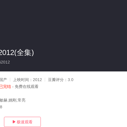
012(全集)
i2012
国产
上映时间：
2012
豆瓣评分：
3.0
已完结
- 免费在线观看
敏赫,姚刚,常亮
08
极速观看
