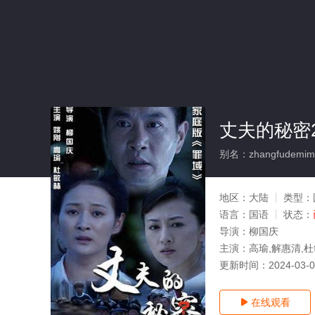
丈夫的秘密2
别名：zhangfudemim
地区：
大陆
类型：
语言：
国语
状态：
导演：
柳国庆
主演：
高瑜,解惠清,杜
更新时间：
2024-03-
在线观看
