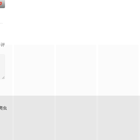
0
面口齿不清。十年后的她才学满腹、冠
查出未婚妻离奇死亡的真相。两人联手查出诈骗团伙头目阎礼的犯罪证据并
修复肉身。未央动心，却不知自身是身负玄鸟之力的夜族公主，前世相恋遭他任
《平阳公主》。
影评
爬虫