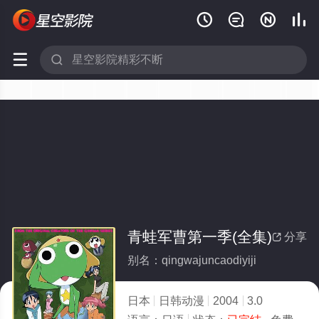






青蛙军曹第一季(全集)
分享

别名：qingwajuncaodiyiji
日本
日韩动漫
2004
3.0