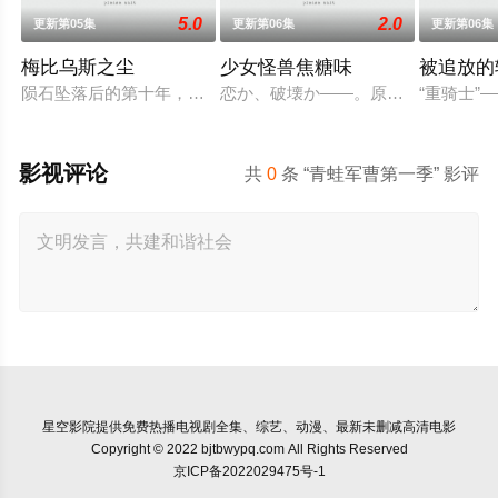
5.0
2.0
更新第05集
更新第06集
更新第06集
梅比乌斯之尘
少女怪兽焦糖味
被追放的
陨石坠落后的第十年，由于巨大结晶释放出的神秘粒子“梅比乌斯
恋か、破壊か――。原因不明の病に
“重骑士
影视评论
共
0
条 “青蛙军曹第一季” 影评
星空影院
提供免费热播电视剧全集、综艺、动漫、最新未删减高清电影
Copyright © 2022 bjtbwypq.com All Rights Reserved
京ICP备2022029475号-1