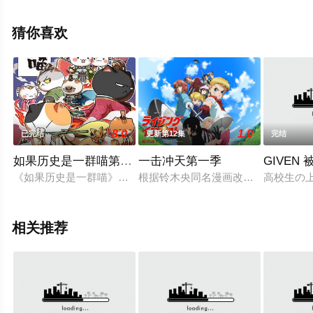
凉,石田彰,藤原启治等演员精彩演绎的日本动漫，大结局剧
情已揭晓（已完结），手机免费观看高清无删减完整版动
猜你喜欢
漫全集就上星空影视，更多相关信息可移步至豆瓣动漫、
电视猫或剧情网等平台了解。
8.0
1.0
已完结
更新第12集
完结
如果历史是一群喵第4-5季
一击冲天第一季
GIVEN
《如果历史是一群喵》是一部以华夏历史为主线，依据二十四史
根据铃木央同名漫画改编，Lay-d
高校生の
相关推荐