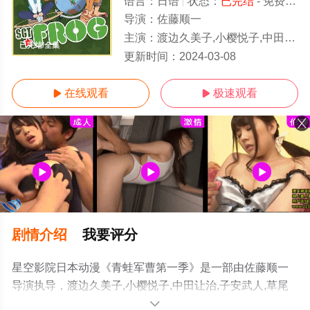
语言：
日语
状态：
已完结
- 免费在线观看
导演：
佐藤顺一
主演：
渡边久美子,小樱悦子,中田让治,子安武人,草尾毅,川上伦子,斋藤千和,平松晶子,池泽春菜,能登麻美子,广桥凉,石
已完结/全集
更新时间：
2024-03-08
在线观看
极速观看


剧情介绍
我要评分
星空影院日本动漫《青蛙军曹第一季》是一部由佐藤顺一
导演执导，渡边久美子,小樱悦子,中田让治,子安武人,草尾
毅,川上伦子,斋藤千和,平松晶子,池泽春菜,能登麻美子,广桥
