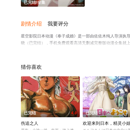
已完结/全集
剧情介绍
我要评分
星空影院日本动漫《奉子成婚》是一部由佐佐木纯人导演执导
晓（已完结），手机免费观看高清无删减完整版动漫全集就
猜你喜欢
已完结
4.0
已完结
伤追之人
欢迎来到日本，精灵小