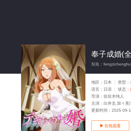
奉子成婚(全
别名：fengzichenghu
地区：
日本
类型：
语言：
日语
状态：
导演：
佐佐木纯人
主演：
白井圭,加々美
更新时间：
2025-09-
在线观看
