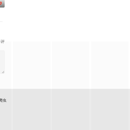
0
十木谷家的孩子——日向和薰，在
金元寿子,前岛亚美,小泽亚李,上坂堇,中上育实,秦佐和子,相羽爱奈,工
『花仙子』全新动画新作将继承经典、结合潮流、呈现崭新的花仙子世界
艾福达尔从现代转生至异世界后，将人生的一切都花费在研究魔导上。当他了解
影评
爬虫