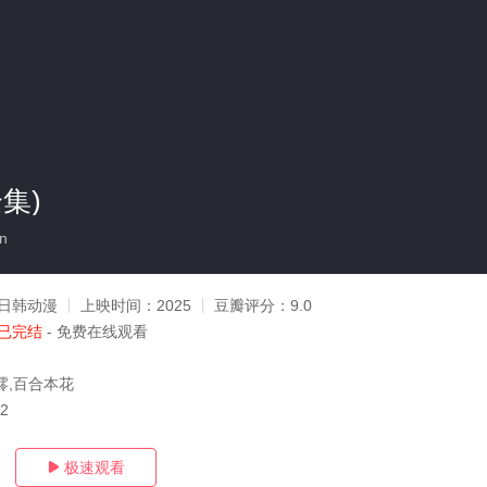
集)
n
日韩动漫
上映时间：
2025
豆瓣评分：
9.0
已完结
- 免费在线观看
澪,百合本花
12
极速观看
