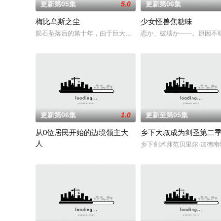
更新第05集
5.0
更新第06集
梅比乌斯之尘
少女怪兽焦糖味
陨石坠落后的第十年，由于巨大结晶释放出的神秘粒子“梅比乌斯
恋か、破壊か――。原因不
更新第06集
1.0
更新至第05集
从0位居民开始的边境领主大
乡下大叔成为剑圣第二
人
乡下剑术师范贝里尔·加德
因长期在战争中活跃，而被称为〝救国英雄〞的男人——迪亚斯。