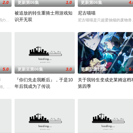
2.0
更新第06集
1.0
更新第06集
4.
被追放的转生重骑士用游戏知
尼古喵喵
识开无双
之尘”的影响，一部分孩子获得了名为“拉姆斯”的特殊能力。这些特殊能力者由
明の病に悩まされている女子高生・赤石黒絵（クロエ）。不器用で人との交流
尼古喵喵是只超爱抽烟的废物兽
“重骑士”——那是一个以防御为主，吸引敌人攻击以保护队友的职业
5.0
更新至第06集
3.0
更新至第17集
5.
季
『你们先走我断后』，于是10
关于我转生变成史莱姆这档
年后我成为了传说
第四季
南特。如今，他作为骑士团的特别指导官，同时担任孤儿的监护人，渐渐习惯了
他所收到的唯一奖励就只有——广阔的领地。与生活在当地的鬼人族少女‧阿尔
面对庞大的魔神大军，为了回避全灭危机，勒库对伙伴们说出「这边
举办开国祭并与各国缔结邦交的