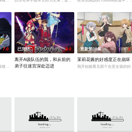
A化。女性ニュースキャスターの日下夕湖は、現代のブラジルに日本人のガリ
興味津々!?社会人の北瀬一廣の趣味はとにかく寝ること。彼は、幼い頃から
以传奇杀手坂本太郎为主角，金盆洗手的他与亲爱的家人平静度日，
在突然開設的Youtube頻道
7.0
已完结
8.0
更新第08集
2.
离开A级队伍的我，和从前的
茉莉花酱的好感度正在崩坏
弟子往迷宫深处迈进
极致的吸血鬼，只为了完美的18岁处男血的口感不惜忍辱负重潜伏在澡堂打工1
我开始能看见那个在意女孩的好
がいまつながる！
「抜けさせてもらう！」――赤魔道士のユークはそう啖呵を切って