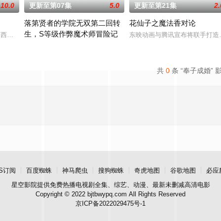
10.0
更新至第07集
5.0
更新至第21集
2.
落第贤者的学院无双第二回转
花仙子之魔法香对论
生，S等级作弊魔术师冒险记
口口相传为“窥之生厄、亵之招祟”的“不可触碰之物”。世代担任山神守护的三
大冢纱英,西本里美,大桥彩香,伊藤彩沙,佐仓绫音,三泽纱千香,加藤英美里,日笠阳子,
东映动画与腾讯宣布将联手打造
由绝望中转生的最强贤者，到400年后的世界一展外挂威能！大贤者
共
0
条 “奉子成婚” 
S订阅
百度蜘蛛
神马爬虫
搜狗蜘蛛
奇虎地图
谷歌地图
必应
星空影院
提供免费热播电视剧全集、综艺、动漫、最新未删减高清电影
Copyright © 2022 bjtbwypq.com All Rights Reserved
京ICP备2022029475号-1