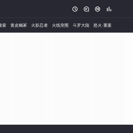




搜索
黄皮幽冢
火影忍者
火线突围
斗罗大陆
怒火·重案