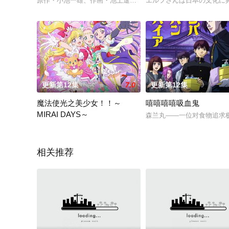
原作・小池一雄、作画・池上遼一による大ヒット青年劇画のOV
エルフさんは日本の文化に
更新第12集
7.0
更新第12集
魔法使光之美少女！！～
嘻嘻嘻嘻吸血鬼
MIRAI DAYS～
森兰丸——一位对食物追求
魔法のことば「キュアップ・ラパパ！」でふたつの時間みらい
相关推荐