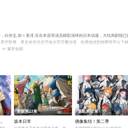
，白井圭,加々美澪,百合本花等演员精彩演绎的日本动漫，大结局剧情已
上星空影视，更多相关信息可移步至豆瓣动漫、电视猫或剧情网等平台了
展开全部

1.0
更新第22集
3.0
更新第12集
9.
姐。
坂本日常
偶像集结！第二季