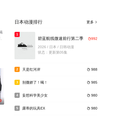
日本动漫排行
更多

揭
1
解。
碧蓝航线微速前行第二季
992

2026 / 日本 / 日韩动漫
状态：更新第05集
天是红河岸
988
2

别撒娇了！喝！
985
3

妄想科学美少女
980
4

0
露蒂的玩具EX
980
5
