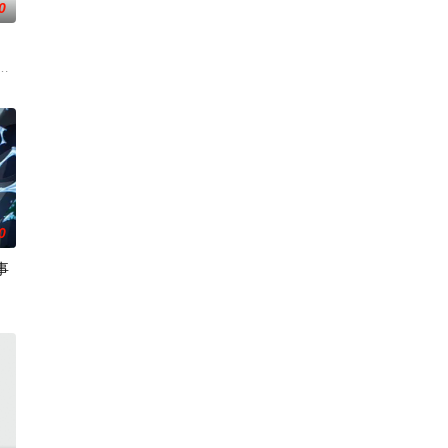
0
于生存范围受到限制，被禁止离开
を避けて生きてきた彼女は、とある出会いでクラスのモテ男子・南新汰に
人！因为缺乏伦理与卫生观念，不是把烟头往窗外乱丢，就是对人乱吐口水，
。然而，与其他防御职业相比，其性能缺乏灵活性，攻击性能过低，导致连等级
0
事
在首都的生活。然而，周围的环境却不允许贝里尔安享太平——在钻研魔法
娜相遇后，开始了他作为领主的第二
交给我，你们先走吧！」，一个人殿后对抗敌人大军，就在他终于消灭敌人回到
魔国联邦，开始朝着实现人类与魔物能够共同生活的世界「人魔共荣圈」迈进