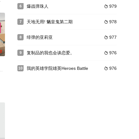
ンペイロ（金鉱掘り）がいるという
いつも夢で見る不思議な異世界で、胸躍る冒険をしていた。ある時、仲良
没想到有刺客接连来袭，幸福家庭生活恐将好景不常。这下子坂本太郎必须与伙
中，上傳了形形色色的演出者豐富多元的歌曲。從翻唱人氣歌曲、公開「試唱」歌曲的
爆战弹珠人
979
6

天地无用! 魉皇鬼第二期
978
7

绯弹的亚莉亚
977
8

0
复制品的我也会谈恋爱。
976
9

我的英雄学院雄英Heroes Battle
976
10

0年。只剩3年将要得偿所愿，但现在已经有点难以忍耐了！！怎么办！
感度了——。迟迟不敢向青梅竹马茉莉花告白、优柔寡断的北见彼方，对着流星
、5年間在籍したAランクのパーティ「サンダーパイク」を離脱した。彼は、