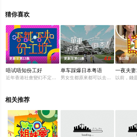
至豆瓣综艺、电视猫或剧情网等平台了解。
猜你喜欢
1.0
4.0
更新至第13集
更新至第01集
全13期
唔试唔知份工好
单车踩爆日本粤语
一夜夫妻1
近年香港社會變幻不定，失業、待業、轉職比比皆是，究竟人生能
男女生都原來都可以去閨密遊！蘇皓兒
以前，錢
相关推荐