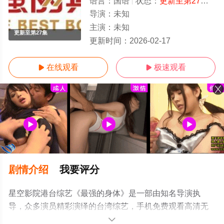
语言：
国语
状态：
更新至第27集
- 
导演：
未知
主演：
未知
更新至第27集
更新时间：
2026-02-17
在线观看
极速观看


剧情介绍
我要评分
星空影院港台综艺《最强的身体》是一部由知名导演执
导，众多演员精彩演绎的台湾综艺，手机免费观看高清无
删减完整版综艺节目就上星空影视，更多相关信息可移步
