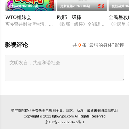
6.0
5.0
更新至第20260806期
更新至第20260806期
更新至第202
WTO姐妹会
欧耶一级棒
全民星攻
离乡背井到台湾生活、读书，每个台湾新住民难免会因为文化差
《欧耶一级棒》全能综艺王欧汉声(欧弟
《全民星
影视评论
共
0
条 “最强的身体” 影评
星空影院
提供免费热播电视剧全集、综艺、动漫、最新未删减高清电影
Copyright © 2022 bjtbwypq.com All Rights Reserved
京ICP备2022029475号-1