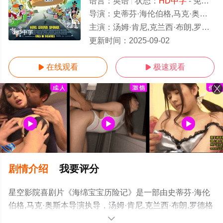
语言：
英语
状态：
HD中字
- 免费在线观看
导演：
史蒂芬·海伦伯格,马克·奥斯本
主演：
汤姆·肯尼,克兰西·布朗,罗德格尔·邦帕斯,比尔·法格巴克,劳伦斯先生,吉尔·塔利,卡罗琳·劳伦斯,玛丽·乔·卡
HD中字
更新时间：
2025-09-02
在线观看
极速观看


剧情介绍
我要评分
星空影院喜剧片《海绵宝宝历险记》是一部由史蒂芬·海伦
伯格,马克·奥斯本导演执导，汤姆·肯尼,克兰西·布朗,罗德格
尔·邦帕斯,比尔·法格巴克,劳伦斯先生,吉尔·塔利,卡罗琳·劳
