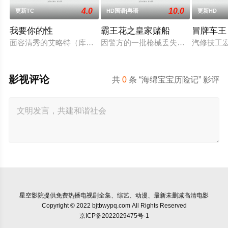
4.0
10.0
更新TC
HD国语|粤语
更新HD
我要你的性
霸王花之皇家赌船
冒牌车王
面容清秀的艾略特（库珀·霍夫曼 Cooper Hoffman 饰）在著名艺
因警方的一批枪械丢失，飞虎队简sir
汽修技工
影视评论
共
0
条 “海绵宝宝历险记” 影评
星空影院
提供免费热播电视剧全集、综艺、动漫、最新未删减高清电影
Copyright © 2022 bjtbwypq.com All Rights Reserved
京ICP备2022029475号-1