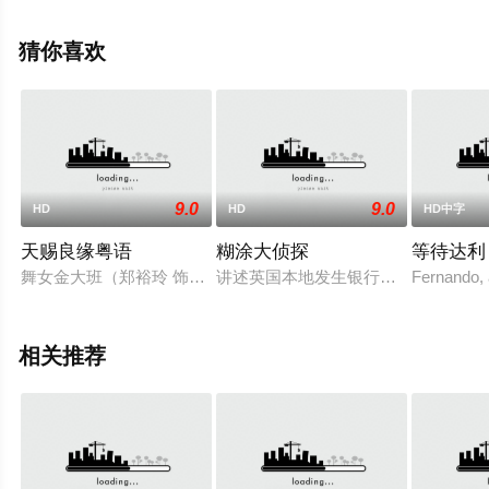
伦斯,玛丽·乔·卡特利特,杰弗里·塔伯,斯嘉丽·约翰逊,等演员
精彩演绎的美国电影，手机免费观看高清无删减完整版电
猜你喜欢
影大全就上星空影视，更多相关信息可移步至豆瓣电影、
电视猫或剧情网等平台了解。
9.0
9.0
HD
HD
HD中字
天赐良缘粤语
糊涂大侦探
等待达利
舞女金大班（郑裕玲 饰）疼爱弟弟吉仔（张学友 饰）。但吉仔
讲述英国本地发生银行劫案，苏格兰
Fernando, a
相关推荐