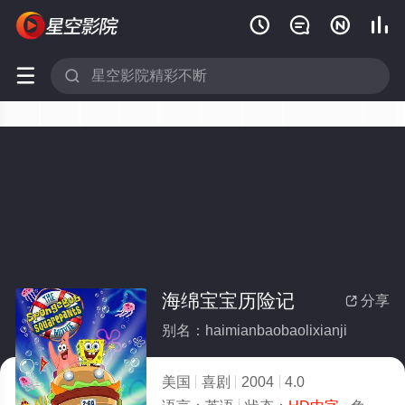






海绵宝宝历险记
分享

别名：haimianbaobaolixianji
美国
喜剧
2004
4.0