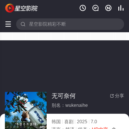






无可奈何
分享

别名：wukenaihe
韩国
喜剧
2025
7.0