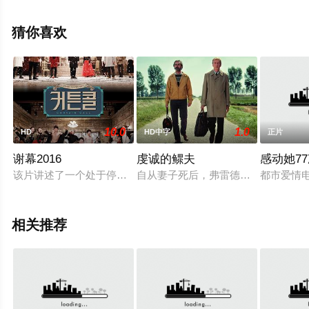
影大全就上星空影视，更多相关信息可移步至豆瓣电影、
电视猫或剧情网等平台了解。
猜你喜欢
10.0
1.0
HD
HD中字
正片
谢幕2016
虔诚的鳏夫
感动她77
该片讲述了一个处于停业危机的三流剧团，为了剧团而表演最后一
自从妻子死后，弗雷德（东尼·卡斯 
都市爱情电
相关推荐