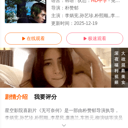
语言：
韩语
状态：
HD中字
- 免费在线观看
导演：
朴赞郁
主演：
李炳宪,孙艺珍,朴熙顺,,李星民,廉惠兰,车胜元,柳演锡
HD中字
更新时间：
2025-12-19
在线观看
极速观看


剧情介绍
我要评分
星空影院喜剧片《无可奈何》是一部由朴赞郁导演执导，
李炳宪,孙艺珍,朴熙顺,,李星民,廉惠兰,车胜元,柳演锡等演员
精彩演绎的韩国电影，手机免费观看高清无删减完整版电
