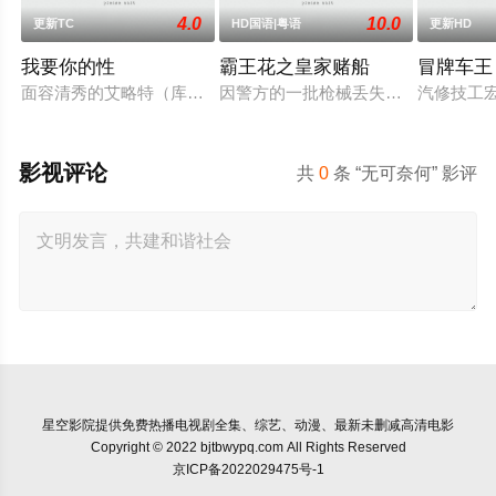
4.0
10.0
更新TC
HD国语|粤语
更新HD
我要你的性
霸王花之皇家赌船
冒牌车王
面容清秀的艾略特（库珀·霍夫曼 Cooper Hoffman 饰）在著名艺
因警方的一批枪械丢失，飞虎队简sir
汽修技工
影视评论
共
0
条 “无可奈何” 影评
星空影院
提供免费热播电视剧全集、综艺、动漫、最新未删减高清电影
Copyright © 2022 bjtbwypq.com All Rights Reserved
京ICP备2022029475号-1