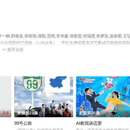
,郭俊辰,张智尧,谭凯,范明,常华森,张凯莹,何瑞贤,佟梦实,加奈那,王
，大结局剧情已揭晓（1-36全集），手机免费观看高清无删减完整版电视
展开全部
猫或剧情网等平台了解。

3.0
更新第24集
6.0
更新第26集
10.
99号公路
AI教我谈恋爱