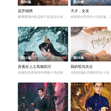
第04集
9.0
第20集
花开锦绣
天才，女友
豪爽重情的私盐贩子赵凌虽出身草莽，却心怀壮志，他结识了遭
根据素光同同名小说改编。
第12集
2.0
第08集
吾凰在上之凤御四方
我的鸵鸟先生
改编自快看漫画作者嗷小泽的独家连载漫画《吾凰在上》。
本剧改编自含胭的同名小说