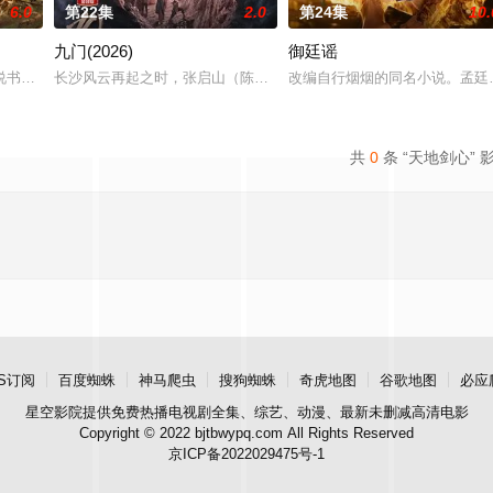
6.0
第22集
2.0
第24集
10.
九门(2026)
御廷谣
。她从恨意中涅槃重生，借私生女桑落的身份入住程家。她步步为营，周旋在各
书班子，偶遇“白天人住屋，晚上鬼占房”的阴阳宅，江淮被掳走配“阴婚”。
长沙风云再起之时，张启山（陈伟霆 饰）与吴老狗（曾舜晞 饰）强强
改编自行烟烟的同名小说。孟廷
共
0
条 “天地剑心” 
S订阅
百度蜘蛛
神马爬虫
搜狗蜘蛛
奇虎地图
谷歌地图
必应
星空影院
提供免费热播电视剧全集、综艺、动漫、最新未删减高清电影
Copyright © 2022 bjtbwypq.com All Rights Reserved
京ICP备2022029475号-1