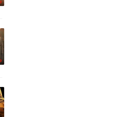
0
考验，与命运抗争，终成传奇良缘。
上的喜欢。”那个夜晚，他脸颊微热，还听见自己加速的心跳声……
王萧寒渊。她身为前朝遗孤，执掌凰影卫，闯宫廷斗权贵，赴边关平定异族战乱
少夫人苏沐晚，醒来，却是丈夫枪口相对、父母冤案、连环下毒……她于绝境中
0
顾铭夕（何洛洛 饰）的成长印记与深深联结。两人在命运波折中相互救赎
复仇的受害者；临终前与遗憾和解的“无用之人”；共享同一具躯体的人格“刮刮乐
奇失窃，戏班主横尸戏台，将冷血少帅许又安与昆曲名伶荣筱楠推向不死不休的