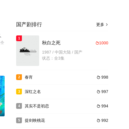
国产剧排行
更多

弘
1
剧全
秋白之死
1000

1987 / 中国大陆 / 国产
状态：全3集
春宵
998
2

深红之名
997
3

其实不是初恋
994
4

0
提剑映桃花
992
5
