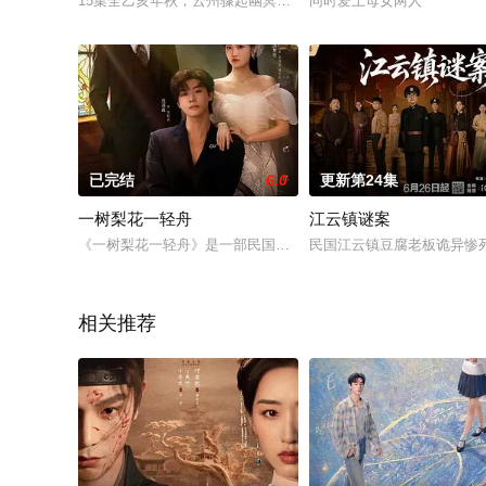
15集全乙亥年秋，云州骤起幽冥教，教主独孤晴专杀薄情负心德
同时爱上母女两人
已完结
6.0
更新第24集
一树梨花一轻舟
江云镇谜案
《一树梨花一轻舟》是一部民国、爱情、悬疑类型剧，故事涉及
民国江云镇豆腐老板诡异惨
相关推荐