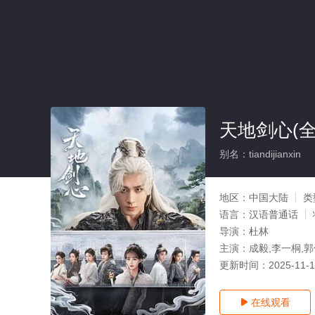
天地剑心(全
别名：tiandijianxin
地区：
中国大陆
类
语言：
汉语普通话
导演：
杜林
主演：
成毅,李一桐,郭
更新时间：
2025-11-
在线观看
