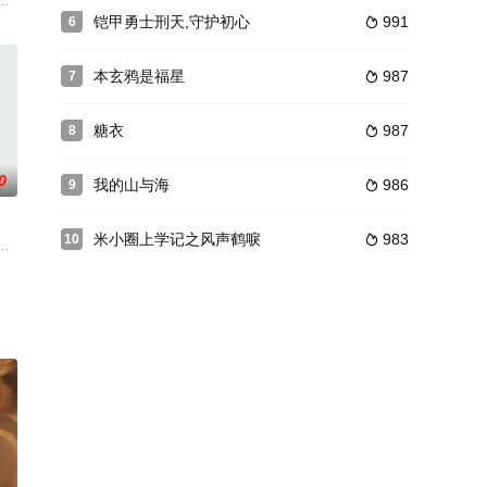
晴即中圈套，幸得听风阁主苏婉儿相
品，8分钟*24集，取景地为内蒙古自治区锡林郭勒盟乌珠穆沁草原、西乌珠穆
创漫画的恋爱系统，未完成任务将变纸片人困于漫画中。她在系统指挥下攻略游
铠甲勇士刑天,守护初心
991
6

本玄鸦是福星
987
7

糖衣
987
8

0
我的山与海
986
9

米小圈上学记之风声鹤唳
983
10

足。
笼的大太太死而复生，伪装出马仙复仇，顺带揪出豪门鸦片走私黑幕。
庸江湖的恢弘篇章。以经典为原点延续五绝前史，于原著留白处补写江湖往事。
系到了内线老勤爷，老勤爷把县大队的老康介绍给了李向阳。老康告诉李向阳