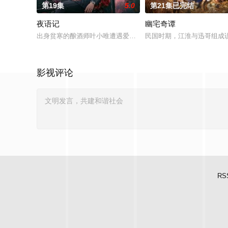
第19集
5.0
第21集已完结
夜语记
幽宅奇谭
出身贫寒的酿酒师叶小唯遭遇爱人程桉、恩师林晚媚的双重背叛
民国时期，江淮与迅哥组成说
影视评论
RS