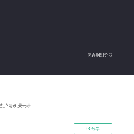
保存到浏览器
慧,卢靖姗,晏云璟
分享
