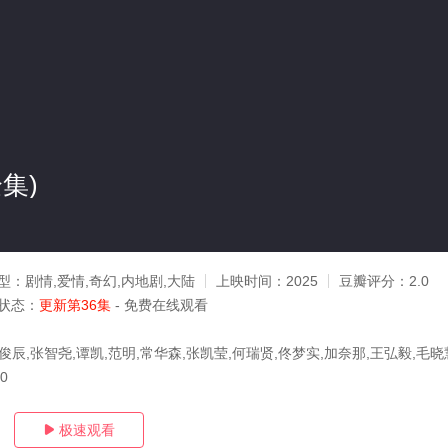
集)
型：
剧情,爱情,奇幻,内地剧,大陆
上映时间：
2025
豆瓣评分：
2.0
状态：
更新第36集
- 免费在线观看
俊辰,张智尧,谭凯,范明,常华森,张凯莹,何瑞贤,佟梦实,加奈那,王弘毅,毛晓
10
极速观看
