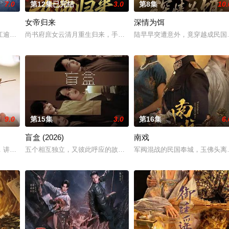
7.0
第12集已完结
3.0
第8集
10.
女帝归来
深情为饵
人诬陷私通的世家名媛小姐傅庭芸，被迫一起逃亡，二人历经家族与朝廷的重重
江逾白长大以后，林知夏忽然对他说：“江逾白，我喜欢你，哲学和生物学意义
尚书府庶女云清月重生归来，手撕媂姐媂母洗刷前世屈辱，结识摄政
陆早早突遭意外，竟穿越成民国
9.0
第15集
3.0
第16集
6.
盲盒 (2026)
南戏
，讲述了邻家女孩庞倩（苏晓彤 饰）与童年时因一场意外落下身体残缺的少年
五个相互独立，又彼此呼应的故事——用一场精心策划的“夏令营”完成
军阀混战的民国奉城，玉佛头离