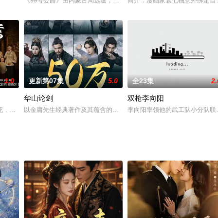
行有亏之辈。太子夏无双和好兄弟张小峰奉皇命携天子剑赴云州剿魔，初见独孤
《99号公路》由内蒙古局选送，内蒙古数字文化出版社有限责任公司出
简介：漫画家袁七柚意外绑定自
1.0
更新第07集
5.0
全23集
2.
华山论剑
双枪李向阳
到了家族恩怨、兄弟争夺、传统文化、实业救国等多重元素，爽感拉满，看点十
死，小女孩撞见亡母坐红衣花轿现身。落魄侦探奉命查案，意外发现本该葬身猪
以金庸先生经典著作及其蕴含的侠义精神为根基，以创新形式谱写金
李向阳率领他的武工队小分队联