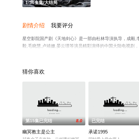
1-36全集/大结局
剧情介绍
我要评分
星空影院国产剧《天地剑心》是一部由杜林导演执导，成毅,李一桐
毅,毛晓慧,卢靖姗,晏云璟等演员精彩演绎的中国大陆电视剧
集就上星空影视，更多相关信息可移步至豆瓣电视剧、电视
猜你喜欢
第15集已完结
8.0
已完结
幽冥教主是公主
承诺1995