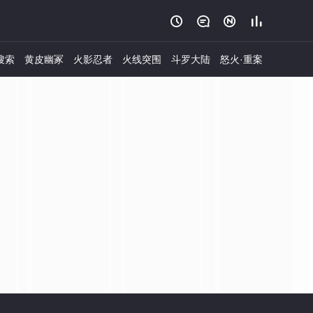




搜索
黄皮幽冢
火影忍者
火线突围
斗罗大陆
怒火·重案