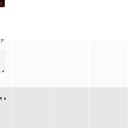
0
怀心思的豪门众人间，引猎物上钩。叶
他与女探长穆英搭档，侦破阎王娶亲、五鬼运财、木偶杀人、花妖勾魂、
联手，携手霍仙姑（陈瑶 饰）与九门诸人共赴冒险奇局。一桩401部队的神秘
辉，大平王朝有史以来个以女子进士科三元及第入翰林院的奇女子。十年前的
影评
爬虫