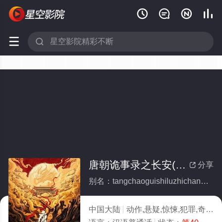






唐朝诡事录之长安(全集)
分享

别名：tangchaoguishiluzhichangan
中国大陆
动作,悬疑,惊悚,犯罪,奇幻,冒险,内地剧,大陆