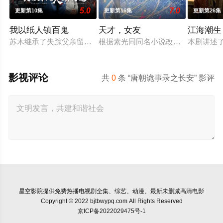
5.0
7.0
更新第10集
更新第16集
更新第26集
我以纸人镇百鬼
天才，女友
江海潮生
苏木继承了失踪父亲留下的白事馆，本想低调扎纸维生，却因一
根据素光同同名小说改编。江逾白长
本剧讲述
影视评论
共
0
条 “唐朝诡事录之长安” 影评
星空影院
提供免费热播电视剧全集、综艺、动漫、最新未删减高清电影
Copyright © 2022 bjtbwypq.com All Rights Reserved
京ICP备2022029475号-1