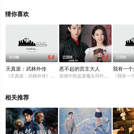
全集），手机免费观看高清无删减完整版电视剧全集就上
星空影视，更多相关信息可移步至豆瓣电视剧、电视猫或
猜你喜欢
剧情网等平台了解。
5.0
5.0
全18集
已完结
已完结
天真派：武林外传
惹不起的宫主大人
我有一个梦
《天真派：武林外传》以2006年电视剧《武林外传》为蓝本创
游戏中的反派魔头司叶在大战当日竟
《我有一
相关推荐