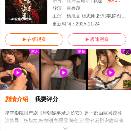
语言：
汉语普通话
状态：
第40集完结
导演：
巨兴茂
主演：
杨旭文,杨志刚,郜思雯,陈创,孙雪宁,石悦安鑫
1-40全集/大结局
更新时间：
2025-11-24
在线观看
极速观看


剧情介绍
我要评分
星空影院国产剧《唐朝诡事录之长安》是一部由巨兴茂导
演执导，杨旭文,杨志刚,郜思雯,陈创,孙雪宁,石悦安鑫等演
员精彩演绎的中国大陆电视剧，大结局剧情已揭晓（1-40
