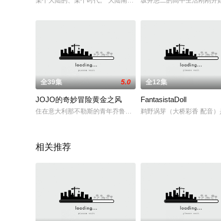
某个大陆的、某个时代。 大陆南北分割的战争结束了，世界走向了
坂井悠二的高中生活刚刚开
全39集
5.0
全12集
JOJO的奇妙冒险黄金之风
FantasistaDoll
住在意大利那不勒斯的青年乔鲁诺·乔巴拿，是继承了乔斯达家宿敌
鹈野涡芽（大桥彩香 配音）是
相关推荐