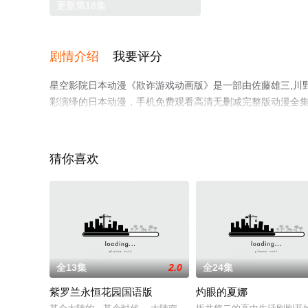
更新第18集
剧情介绍
我要评分
星空影院日本动漫《欺诈游戏动画版》是一部由佐藤雄三,川野
彩演绎的日本动漫，手机免费观看高清无删减完整版动漫全
解。
猜你喜欢
全13集
2.0
全24集
紫罗兰永恒花园国语版
灼眼的夏娜