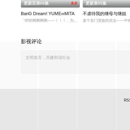
更新至第08集
9.0
更新第05集
BanG Dream! YUME∞MITA
不虐待我的继母与继姐
「哔呀啊啊啊啊——！！！」为了乐团出道而突然集结的团员们
某个名门望族的庶女——中
影视评论
RS