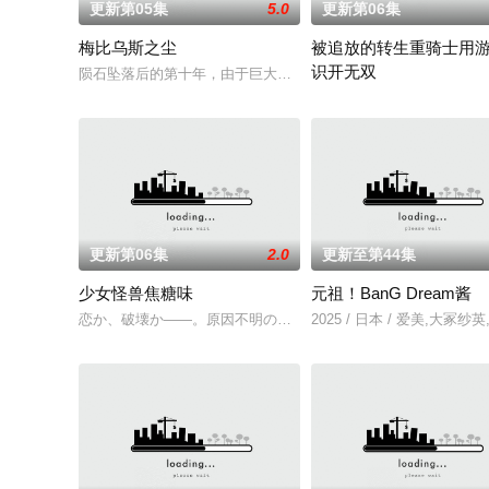
更新第05集
5.0
更新第06集
梅比乌斯之尘
被追放的转生重骑士用
识开无双
陨石坠落后的第十年，由于巨大结晶释放出的神秘粒子“梅比乌斯
“重骑士”——那是一个以
更新第06集
2.0
更新至第44集
少女怪兽焦糖味
元祖！BanG Dream酱
恋か、破壊か――。原因不明の病に悩まされている女子高生・
2025 / 日本 / 爱美,