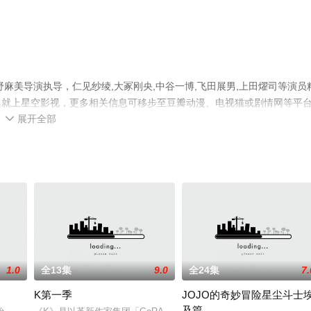
麻美导演执导，仁见纱绫,大冢刚央,中谷一博,飞田展男,上田燿司等演员
集就上星空影视，更多相关信息可移步至豆瓣动漫、电视猫或剧情网等平
展开全部

1.0
全13集
9.0
全24集
7.
K第一季
JOJO的奇妙冒险星尘斗士
及篇