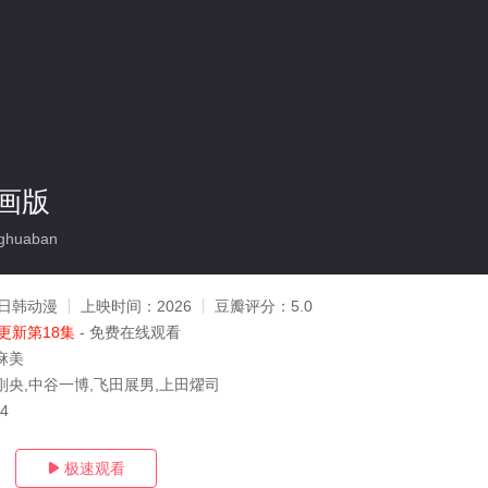
画版
ghuaban
日韩动漫
上映时间：
2026
豆瓣评分：
5.0
更新第18集
- 免费在线观看
麻美
刚央,中谷一博,飞田展男,上田燿司
04
极速观看
