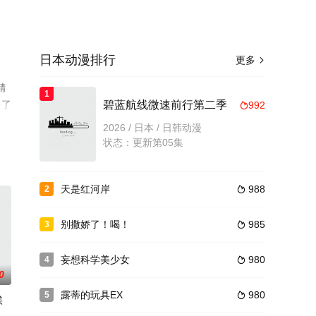
日本动漫排行
更多

精
1
台了
碧蓝航线微速前行第二季
992

2026 / 日本 / 日韩动漫
状态：更新第05集
天是红河岸
988
2

别撒娇了！喝！
985
3

妄想科学美少女
980
4

0
露蒂的玩具EX
980
5

埃