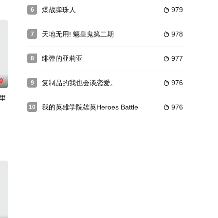
留下的“话语”，离开军队来到
的时空突然停止，这封闭空间中所有人的灵魂都被魔物吸去。而手持日本刀
事以与现实有着微妙历史差异的现代日本为舞台，描写了七位“王”各自的执着，
爆战弹珠人
979
6

达与DIO决战后的一百年，DIO复活了。同时，乔瑟夫的孙子，空条承太郎发现
天地无用! 魉皇鬼第二期
978
7

绯弹的亚莉亚
977
8

0
复制品的我也会谈恋爱。
976
9

西里
我的英雄学院雄英Heroes Battle
976
10

子，而学到了“相信他人”。不
由分说的塞给了涡芽一叠名为“Fantasista Dol
言的碇原度（立木文彦 配音）。作为校长的儿子，碇真嗣（绪方惠美 配音）感
到《老虎&兔子》100年前…大都市“里斯维尔特”的不法犯罪中，与“圣歌”这