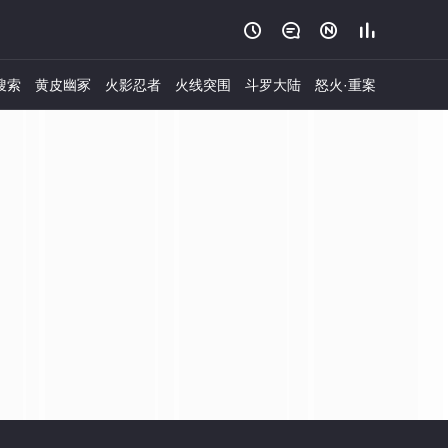




搜索
黄皮幽冢
火影忍者
火线突围
斗罗大陆
怒火·重案