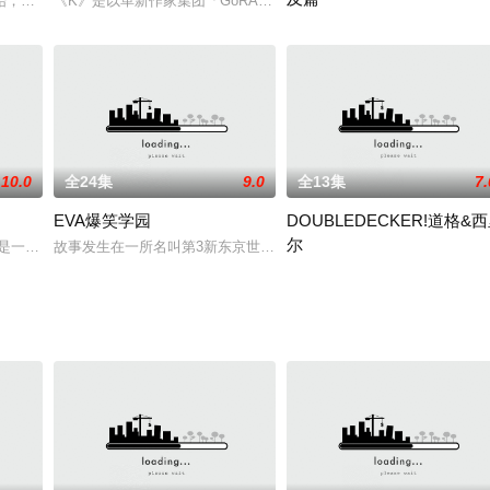
和平。 在战争中作为军人的薇尔莉特?伊芙加登，怀抱着对她来说无比重要之人
始，本将一直持续的平凡生活却因为一次偶然而发生了剧变。回家途中，商店街
《K》是以革新作家集团「GoRA」的7名匿名作家的小说为原著。故
1989年，日本。乔纳森·乔斯
10.0
全24集
9.0
全13集
7.
EVA爆笑学园
DOUBLEDECKER!道格&
尔
·DIO之血脉的儿子。幼年时遭受迫害而自暴自弃的他，由于拯救了一名黑帮男
一名平凡的十五岁少女，一天，涡芽搭乘电车外出，在车上遇见了一个怪人，整个人不
故事发生在一所名叫第3新东京世立NERV学园中，校长是严肃又寡
日升X桂正和黄金班底制作！回溯