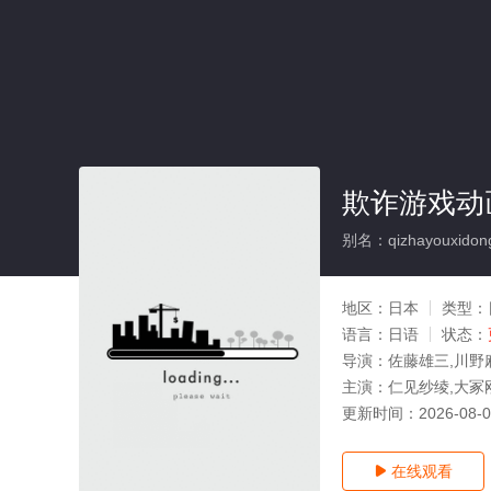
欺诈游戏动
别名：qizhayouxidon
地区：
日本
类型：
语言：
日语
状态：
导演：
佐藤雄三,川野
主演：
仁见纱绫,大冢
更新时间：
2026-08-
在线观看
