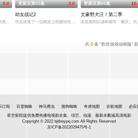
5.0
更新至第05集
3.0
更新至第06集
10.
幼女战记2
文豪野犬汪！第二季
！虽然每个人都拥有耀眼夺目的个性与实力，但现在的她们根本无法进行任何乐
村美冶，原本与母亲两人过着虽清贫却幸福的生活。然而有一天，她深爱的母亲
作品讲述了一位精英上班族转生至战火纷飞的异世界，成为少女谭雅·
欢迎来到以虚构都市「横滨」为
共
0
条 “欺诈游戏动画版” 
S订阅
百度蜘蛛
神马爬虫
搜狗蜘蛛
奇虎地图
谷歌地图
必应
星空影院
提供免费热播电视剧全集、综艺、动漫、最新未删减高清电影
Copyright © 2022 bjtbwypq.com All Rights Reserved
京ICP备2022029475号-1