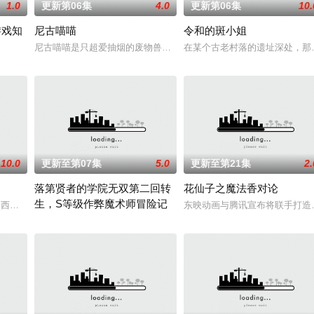
1.0
更新第06集
4.0
更新第06集
10.
游戏知
尼古喵喵
令和的斑小姐
之尘”的影响，一部分孩子获得了名为“拉姆斯”的特殊能力。这些特殊能力者由
尼古喵喵是只超爱抽烟的废物兽人！因为缺乏伦理与卫生观念，不是
在某个古老村落的遗址深处，那
防御为主，吸引敌人攻击以保护队友的职业。然而，与其他防御职业相比，其性
10.0
更新至第07集
5.0
更新至第21集
2.
落第贤者的学院无双第二回转
花仙子之魔法香对论
生，S等级作弊魔术师冒险记
赤石黒絵（クロエ）。不器用で人との交流を避けて生きてきた彼女は、とある
大冢纱英,西本里美,大桥彩香,伊藤彩沙,佐仓绫音,三泽纱千香,加藤英美里,日笠阳子,
东映动画与腾讯宣布将联手打造
由绝望中转生的最强贤者，到400年后的世界一展外挂威能！大贤者