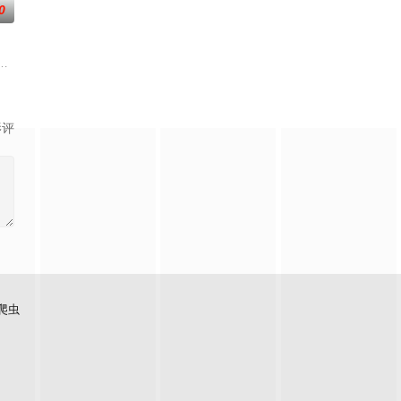
0
团活动。这群女孩，以及这个乐团，究
去世了，美冶被鸿藏家族的本家收养。在那里等待她的，是继母照子，以及
提古雷查夫，并凭借前世的理智与知识在帝国军中步步高升的故事
舞台，一众如同疯跑乱咬、四处乱窜的迷途犬们，热热闹闹、鸡飞狗跳的日常
影评
爬虫