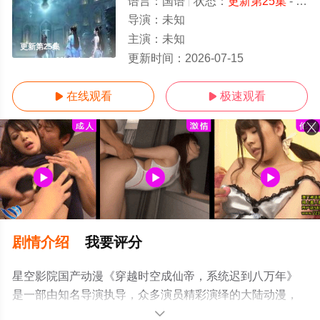
语言：
国语
状态：
更新第25集
- 免费在线观看
导演：
未知
主演：
未知
更新第25集
更新时间：
2026-07-15
在线观看
极速观看


剧情介绍
我要评分
星空影院国产动漫《穿越时空成仙帝，系统迟到八万年》
是一部由知名导演执导，众多演员精彩演绎的大陆动漫，
手机免费观看高清无删减完整版动漫全集就上星空影视，
