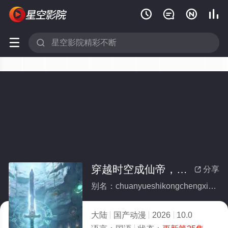






穿越时空成仙帝，系统迟到八万年
分享

别名：chuanyueshikongchengxiandixitongchidaobawannian
大陆
国产动漫
2026
10.0