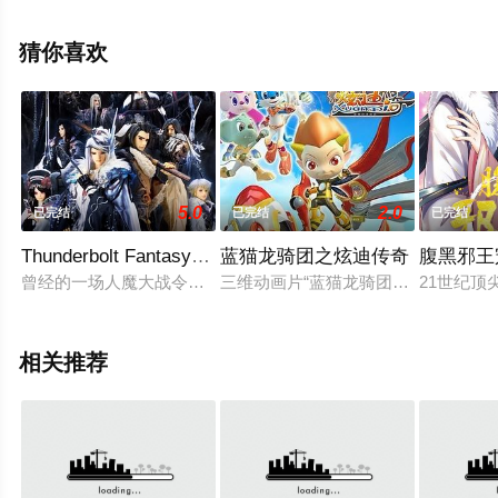
更多相关信息可移步至豆瓣动漫、电视猫或剧情网等平台
了解。
猜你喜欢
5.0
2.0
已完结
已完结
已完结
Thunderbolt Fantasy 东离剑游纪
蓝猫龙骑团之炫迪传奇
腹黑邪王
曾经的一场人魔大战令两方人马都元气大伤，如今，战争的硝烟
三维动画片“蓝猫龙骑团”系列第三部《
21世纪
相关推荐