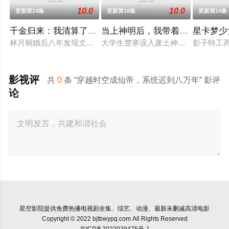
10.0
10.0
更新第14集
更新第18集
更新第14集
千金归来：我清算了枕边人
当上神明后，我带着信徒干翻了
星卡梦少
林月桐婚后八年发现丈夫顾明轩联合情人苏婉、婆家图谋自家百
大学生楚寒误入废土神选游戏，新手
影子特工
影视评
共
0
条 “穿越时空成仙帝，系统迟到八万年” 影评
论
星空影院
提供免费热播电视剧全集、综艺、动漫、最新未删减高清电影
Copyright © 2022 bjtbwypq.com All Rights Reserved
京ICP备2022029475号-1