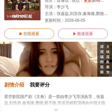
语言：
普通话
状态：
更新第48集
- 
导演：
李少飞
主演：
张嘉益,刘浩存,秦海璐,窦骁,翟子路,
1-1全集/大结局
更新时间：
2026-06-05
在线观看
极速观看


剧情介绍
我要评分
星空影院国产剧《主角》是一部由李少飞导演执导，张嘉
益,刘浩存,秦海璐,窦骁,翟子路,等演员精彩演绎的中国大陆
电视剧，大结局剧情已揭晓（1-1全集），手机免费观看高
