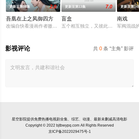
2.0
7.0
更新至第08集
更新至第13集
更新至第14
吾凰在上之凤御四方
盲盒
南戏
改编自快看漫画作者嗷小泽的独家连载漫画《吾凰在上》。
五个相互独立，又彼此呼应的故事——
军阀混战
影视评论
共
0
条 “主角” 影评
星空影院
提供免费热播电视剧全集、综艺、动漫、最新未删减高清电影
Copyright © 2022 bjtbwypq.com All Rights Reserved
京ICP备2022029475号-1