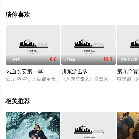
清无删减完整版电视剧全集就上星空影视，更多相关信息
可移步至豆瓣电视剧、电视猫或剧情网等平台了解。
猜你喜欢
9.0
10.0
已完结
已完结
更新第33集
热血长安第一季
川东游击队
第九个寡
公元626年，大唐都城长安内突然异象丛生，疑案四起，人心惶
《川东游击队》是重庆市庆祝中国共产
电视剧《
相关推荐