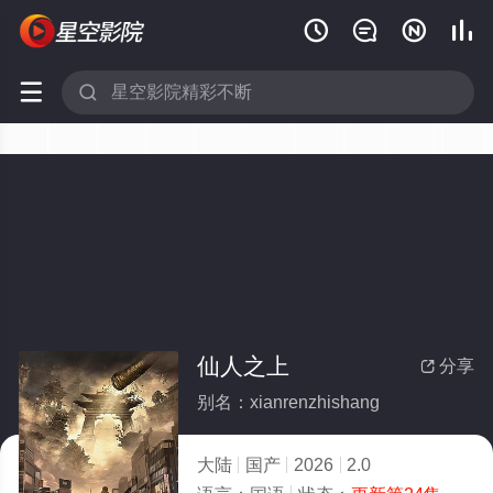






仙人之上
分享

别名：xianrenzhishang
大陆
国产
2026
2.0