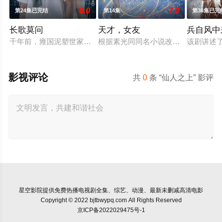
8.0
7.0
第24集已完结
第14集
第36集已完
长歌莫问
天才，女友
兵自风中
千年前，雍国泥塑世家楚门因进贡的“十二生肖”离奇流血炸裂，
根据素光同同名小说改编。江逾白长
该剧讲述
影视评论
共
0
条 “仙人之上” 影评
星空影院
提供免费热播电视剧全集、综艺、动漫、最新未删减高清电影
Copyright © 2022 bjtbwypq.com All Rights Reserved
京ICP备2022029475号-1