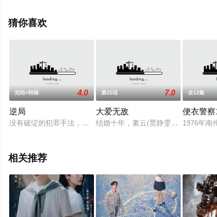
集就上星空影视，更多相关信息可移步至豆瓣电视剧、电
视猫或剧情网等平台了解。
猜你喜欢
4.0
7.0
完结+特辑
第25话
全12集
逆局
大爱无敌
便衣警察1
没有破绽的犯罪手法，查无凶手的连续杀人案…！一桩桩悬案迫
结婚十年，素云(贾静雯饰)一家外出游
1976年
相关推荐