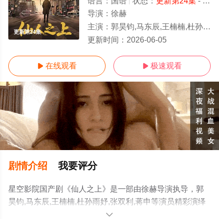
语言：
国语
状态：
更新第24集
- 免费在线观看
导演：
徐赫
主演：
郭昊钧,马东辰,王楠楠,杜孙雨妤,张双利,蒋申
更新第24集
更新时间：
2026-06-05
在线观看
极速观看


剧情介绍
我要评分
星空影院国产剧《仙人之上》是一部由徐赫导演执导，郭
昊钧,马东辰,王楠楠,杜孙雨妤,张双利,蒋申等演员精彩演绎
的大陆电视剧，手机免费观看高清无删减完整版电视剧全
