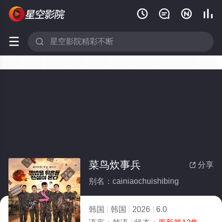






菜鸟炊事兵
分享

别名：cainiaochuishibing
韩国
韩国
2026
6.0