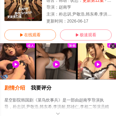
语言：
韩语
状态：
更新第12集
- 免费在线观看
导演：
赵南亨
主演：
朴志训,尹敬浩,韩东希,李洪耐,郑雄仁,李相二
更新第12集
更新时间：
2026-06-17
在线观看
极速观看


剧情介绍
我要评分
星空影院韩国剧《菜鸟炊事兵》是一部由赵南亨导演执
导，朴志训,尹敬浩,韩东希,李洪耐,郑雄仁,李相二等演员精
彩演绎的韩国电视剧，手机免费观看高清无删减完整版电
