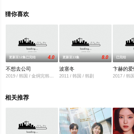
视剧全集就上星空影视，更多相关信息可移步至豆瓣电视
剧、电视猫或剧情网等平台了解。
猜你喜欢
4.0
8.0
更新至12集已完结
更新至13集
已完结
不想去公司
波塞冬
卞赫的爱
2019 / 韩国 / 金烔完韩秀妍苏周妍金冠洙
2011 / 韩国 / 韩剧
2017 / 韩
相关推荐