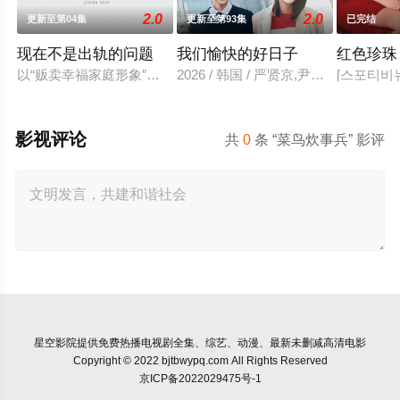
2.0
2.0
更新至第04集
更新至第93集
已完结
现在不是出轨的问题
我们愉快的好日子
红色珍珠
以“贩卖幸福家庭形象”赚钱的网红夫妇，与他们正陷入泥淖般离
2026 / 韩国 / 严贤京,尹仲勋,申
[스포티비뉴
影视评论
共
0
条 “菜鸟炊事兵” 影评
星空影院
提供免费热播电视剧全集、综艺、动漫、最新未删减高清电影
Copyright © 2022 bjtbwypq.com All Rights Reserved
京ICP备2022029475号-1