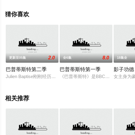
彩演绎的泰国电视剧，大结局剧情已揭晓（已完结），手
机免费观看高清无删减完整版电视剧全集就上星空影视，
猜你喜欢
更多相关信息可移步至豆瓣电视剧、电视猫或剧情网等平
台了解。
2.0
8.0
更新至05集
全6集
18集全
巴普蒂斯特第二季
巴普蒂斯特第一季
影子功德
Julien Baptise刚刚经历了可怕的个人悲剧，他寻找可以让自己分
《巴普蒂斯特》是BBC剧集《失踪》
女主身为
相关推荐