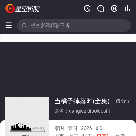






当橘子掉落时(全集)
分享

别名：dangjuzidiaoluoshi
泰国
泰国
2026
6.0