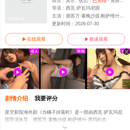
语言：
其它
状态：
已完结
- 免费在线观看
导演：
西瓦·萨瓦玛尼固
主演：
朋苏万·素晚沙提,帕萨维什·塔玛松吉迪,Ken,Kanthee,Limpitkranon,塔南·罗哈瓦塔那库
已完结/全集
更新时间：
2026-07-30
在线观看
极速观看


剧情介绍
我要评分
星空影院海外剧《当橘子掉落时》是一部由西瓦·萨瓦玛尼
固导演执导，朋苏万·素晚沙提,帕萨维什·塔玛松吉
迪,Ken,Kanthee,Limpitkranon,塔南·罗哈瓦塔那库等演员精
