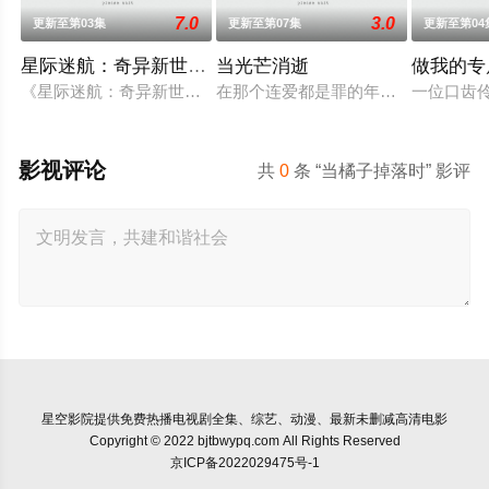
7.0
3.0
更新至第03集
更新至第07集
更新至第04
星际迷航：奇异新世界第四季
当光芒消逝
做我的专
《星际迷航：奇异新世界》已续订第四季。
在那个连爱都是罪的年代，他们选择了彼
一位口齿伶
影视评论
共
0
条 “当橘子掉落时” 影评
星空影院
提供免费热播电视剧全集、综艺、动漫、最新未删减高清电影
Copyright © 2022 bjtbwypq.com All Rights Reserved
京ICP备2022029475号-1