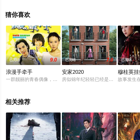
知,李春嫒,王婉等演员精彩演绎的大陆电视剧，手机免费观
看高清无删减完整版电视剧全集就上星空影视，更多相关
猜你喜欢
信息可移步至豆瓣电视剧、电视猫或剧情网等平台了解。
9.0
7.0
已完结
已完结
已完结
浪漫手牵手
安家2020
穆桂英挂帅
一群靓丽的青春偶像，两代篮球运动员的爱情悲喜剧。 2008
房似锦年纪轻轻已经是安家天下中介公
故事发生
相关推荐