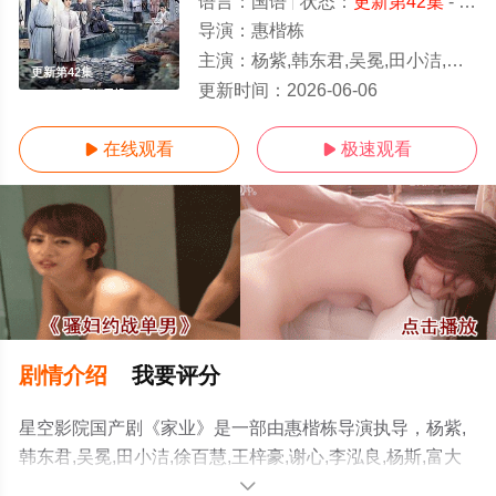
语言：
国语
状态：
更新第42集
- 免费在线观看
导演：
惠楷栋
主演：
杨紫,韩东君,吴冕,田小洁,徐百慧,王梓豪,谢心,李泓良,杨斯,富大龙,曹磊,李洪涛,黄曼,张喜前,李宝安,朱辉
更新第42集
更新时间：
2026-06-06
在线观看
极速观看


剧情介绍
我要评分
星空影院国产剧《家业》是一部由惠楷栋导演执导，杨紫,
韩东君,吴冕,田小洁,徐百慧,王梓豪,谢心,李泓良,杨斯,富大
龙,曹磊,李洪涛,黄曼,张喜前,李宝安,朱辉,刘涛,刘凯,红花,周
