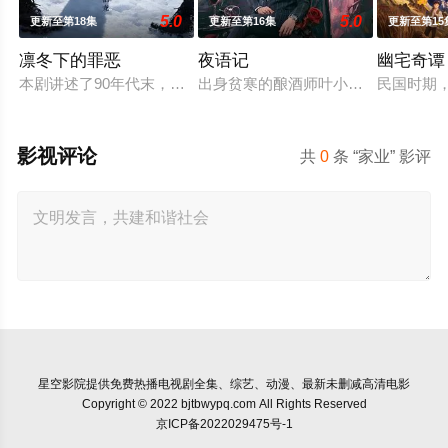
5.0
5.0
更新至第18集
更新至第16集
更新至第15
凛冬下的罪恶
夜语记
幽宅奇谭
本剧讲述了90年代末，怒河市刑侦支队在无普及监控、无DNA
出身贫寒的酿酒师叶小唯遭遇爱人程
民国时期
影视评论
共
0
条 “家业” 影评
星空影院
提供免费热播电视剧全集、综艺、动漫、最新未删减高清电影
Copyright © 2022 bjtbwypq.com All Rights Reserved
京ICP备2022029475号-1