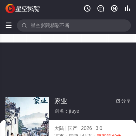






家业
分享

别名：jiaye
大陆
国产
2026
3.0