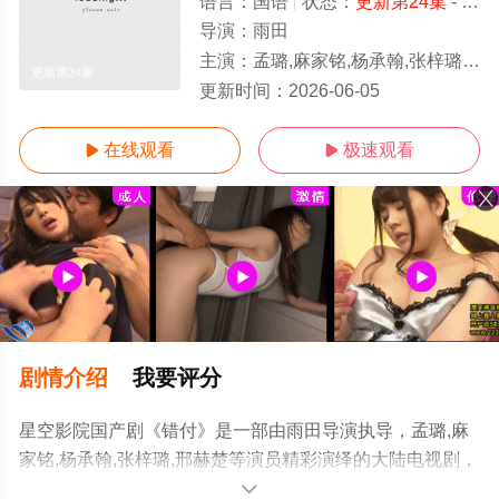
语言：
国语
状态：
更新第24集
- 免费在线观看
导演：
雨田
主演：
孟璐,麻家铭,杨承翰,张梓璐,邢赫楚
更新第24集
更新时间：
2026-06-05
在线观看
极速观看


剧情介绍
我要评分
星空影院国产剧《错付》是一部由雨田导演执导，孟璐,麻
家铭,杨承翰,张梓璐,邢赫楚等演员精彩演绎的大陆电视剧，
手机免费观看高清无删减完整版电视剧全集就上星空影
