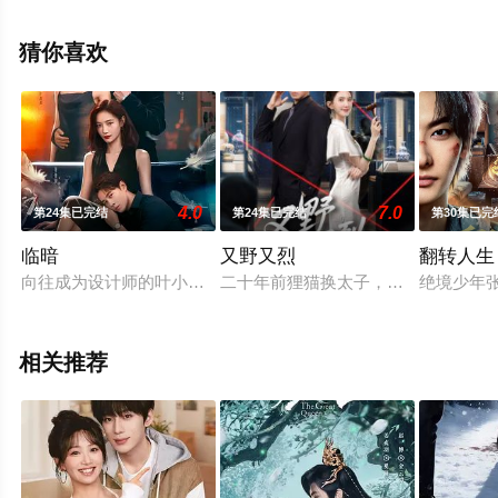
视，更多相关信息可移步至豆瓣电视剧、电视猫或剧情网
等平台了解。
猜你喜欢
4.0
7.0
第24集已完结
第24集已完结
第30集已完
临暗
又野又烈​
翻转人生（
向往成为设计师的叶小爱与逃离家暴的模特庄离离机缘之下结为好
二十年前狸猫换太子，穆家真少爷沈
绝境少年
相关推荐