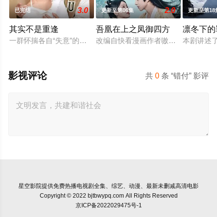
3.0
2.0
已完结
更新至第06集
更新至第18
其实不是重逢
吾凰在上之凤御四方
凛冬下的
一群怀揣各自“失意”的年轻人，在沿海小城南安相遇相知，他们
改编自快看漫画作者嗷小泽的独家连
本剧讲述
影视评论
共
0
条 “错付” 影评
星空影院
提供免费热播电视剧全集、综艺、动漫、最新未删减高清电影
Copyright © 2022 bjtbwypq.com All Rights Reserved
京ICP备2022029475号-1