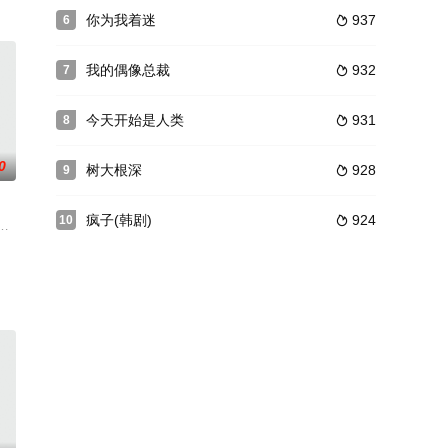
你为我着迷
937
6

我的偶像总裁
932
7

今天开始是人类
931
8

0
树大根深
928
9

疯子(韩剧)
924
10

李成宰王智慧金海淑