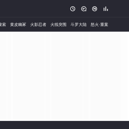




搜索
黄皮幽冢
火影忍者
火线突围
斗罗大陆
怒火·重案