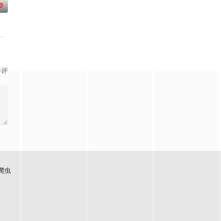
0
）叔侄档再度联手，制作规模、动作场面全部疯狂升级。玄理、冈田将生强势加
一个梦想都无所畏惧的十几岁，被现实挡住而受挫的二十几岁，像变成那样的
影评
爬虫