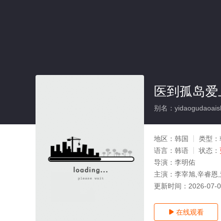
医到孤岛爱
别名：yidaogudaoais
地区：
韩国
类型：
语言：
韩语
状态：
导演：
李明佑
主演：
李宰旭,辛睿恩,
更新时间：
2026-07-
在线观看
