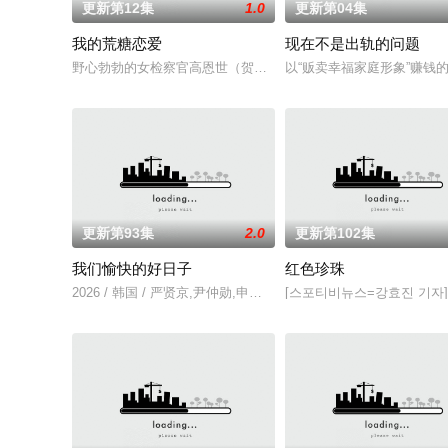
更新第12集
1.0
更新第04集
我的荒糖恋爱
现在不是出轨的问题
野心勃勃的女检察官高恩世（贺营 饰）意外失忆，住进拳击教练
以“贩卖幸福家庭形象”赚
更新第93集
2.0
更新第102集
我们愉快的好日子
红色珍珠
2026 / 韩国 / 严贤京,尹仲勋,申正允,尹多英,金惠玉,鲜于在德,
[스포티비뉴스=강효진 기자]