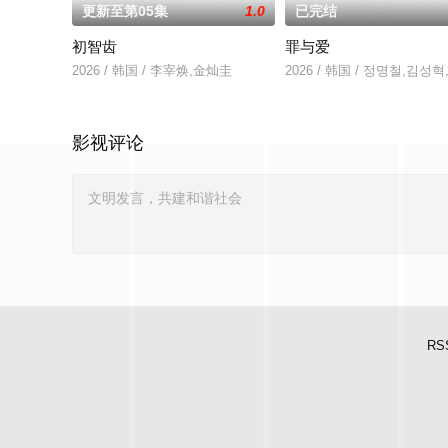
更新至第05集
1.0
已完结
初智齿
罪与爱
2026 / 韩国 / 李宰焕,金灿圭
2026 / 韩国 / 정명철,김
影视评论
RS