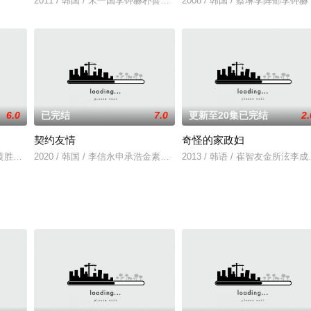
2011 / 韩国 / 宋一国李钟赫朴善英宋智孝
2008 / 韩国 / 蔡琳李阵郁李钟赫
6.0
已完结
7.0
更新至20集已完结
2.
契约友情
奇怪的家政妇
秦禹黄胜妍金希庭
2020 / 韩国 / 李信永申承浩金素慧吴熙俊
2013 / 韩语 / 崔智友金所泫