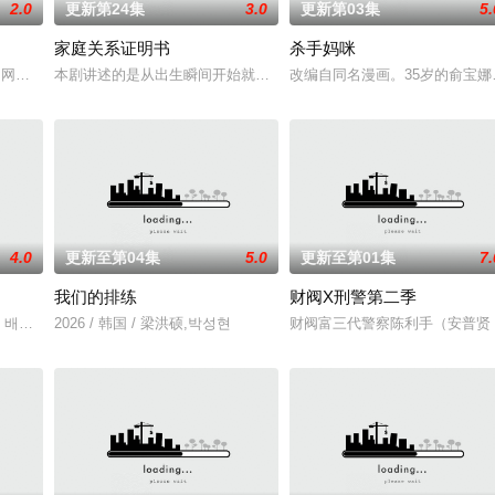
2.0
更新第24集
3.0
更新第03集
5.
家庭关系证明书
杀手妈咪
张泰河（丁海寅 饰）家中，对方还自称是她的男友。这段剪不断理还乱的棘手
钱的网红夫妇，与他们正陷入泥淖般离婚诉讼的医师邻居。两对夫妻卷入连外遇
本剧讲述的是从出生瞬间开始就被打上家庭崩溃烙印的一个孩子和面
改编自同名漫画。35岁的俞宝
4.0
更新至第04集
5.0
更新至第01集
7.
我们的排练
财阀X刑警第二季
尹多勋,文喜京,李商淑,郑孝彬,李家豪,郑永琡
 배우 박진희가 본격 컴백 활동에 나선다.7일 스포티비뉴스 취재에 따르면, 박진
2026 / 韩国 / 梁洪硕,박성현
财阀富三代警察陈利手（安普贤