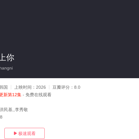
上你
hangni
韩国
上映时间：
2026
豆瓣评分：
8.0
更新第12集
- 免费在线观看
洪民基,,李秀敬
08
极速观看
