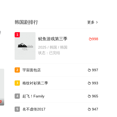
韩国剧排行
更多

费
1
鱿鱼游戏第三季
998

2025 / 韩国 / 韩国
状态：已完结
宇宙面包店
997
2

格纹衬衫第二季
993
3

起飞！Family
965
4

0
名不虚传2017
947
5
