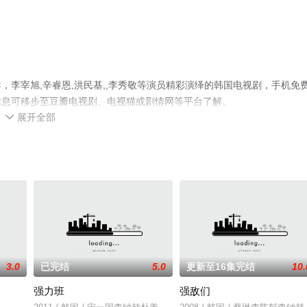
李宰旭,辛睿恩,洪民基,,李秀敬等演员精彩演绎的韩国电视剧，手机免
信息可移步至豆瓣电视剧、电视猫或剧情网等平台了解。
展开全部

3.0
已完结
5.0
更新至16集完结
10.
强力班
强敌们