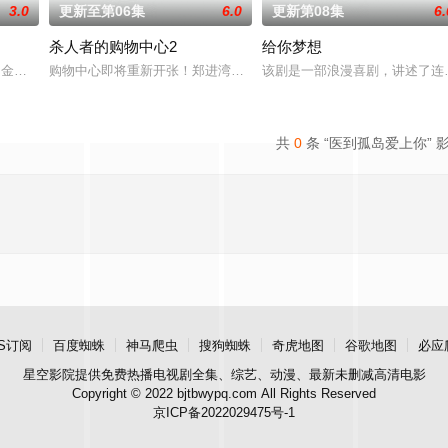
3.0
更新至第06集
6.0
更新第08集
6.
杀人者的购物中心2
给你梦想
성혁,金贤叙,정현웅
购物中心即将重新开张！郑进湾（李栋旭 饰）和郑智安（金慧峻 饰
该剧是一部浪漫喜剧，讲述了连
共
0
条 “医到孤岛爱上你” 
S订阅
百度蜘蛛
神马爬虫
搜狗蜘蛛
奇虎地图
谷歌地图
必应
星空影院
提供免费热播电视剧全集、综艺、动漫、最新未删减高清电影
Copyright © 2022 bjtbwypq.com All Rights Reserved
京ICP备2022029475号-1