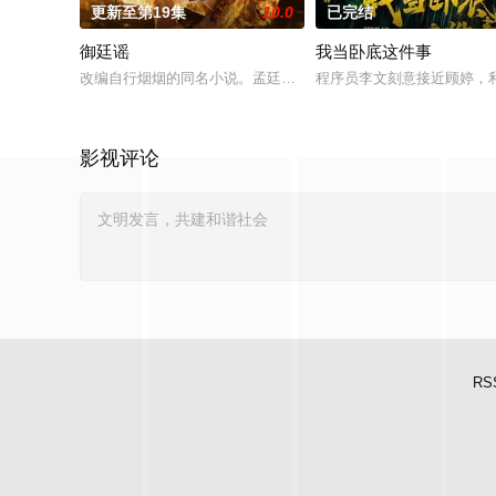
更新至第19集
10.0
已完结
御廷谣
我当卧底这件事
改编自行烟烟的同名小说。孟廷辉，大平王朝有史以来个以女子
程序员李文刻意接近顾婷，
影视评论
RS