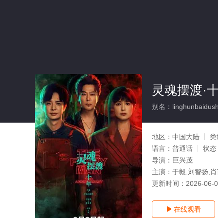
灵魂摆渡·十
别名：linghunbaidush
地区：
中国大陆
类
语言：
普通话
状态
导演：
巨兴茂
主演：
于毅,刘智扬,肖
更新时间：
2026-06-
在线观看
