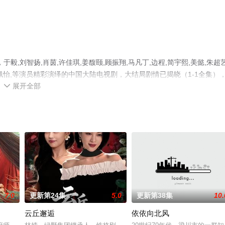
,刘智扬,肖茵,许佳琪,姜馥颐,顾振翔,马凡丁,边程,简宇熙,美懿,朱超艺
,芮佩怡,等演员精彩演绎的中国大陆电视剧，大结局剧情已揭晓（1-1全集）
展开全部
更多相关信息可移步至豆瓣电视剧、电视猫或剧情网等平台了解。

7.0
更新第24集
5.0
更新第38集
10.
云丘邂逅
依依向北风