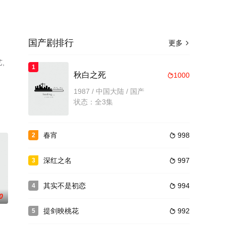
国产剧排行
更多

,
1
，
秋白之死
1000

1987 / 中国大陆 / 国产
状态：全3集
春宵
998
2

深红之名
997
3

其实不是初恋
994
4

0
提剑映桃花
992
5
