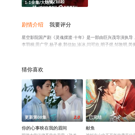
1-1全集/大结局
剧情介绍
我要评分
星空影院国产剧《灵魂摆渡·十年》是一部由巨兴茂导演执导，于毅
李羽桐,田广宇,杨子睿,郭信如,涂冰,闫可欣,明子煜,邹敦明
手机免费观看高清无删减完整版电视剧全集就上星空影视，
猜你喜欢
更新第08集
2.0
已完结
你的心事映在我的眉间
献鱼