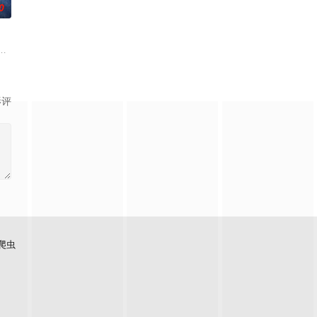
0
面口齿不清。十年后的她才学满腹、冠
查出未婚妻离奇死亡的真相。两人联手查出诈骗团伙头目阎礼的犯罪证据并
白长大以后，林知夏忽然对他说：“江逾白，我喜欢你，哲学和生物学意义上的
影评
爬虫