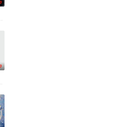
0
神秘失踪事件，牵出百年尘封的
姐楚梓鸢带着滔天恨意，在屠刀落地的瞬间，灵魂跨越千年，附身到了与她
复仇的受害者；临终前与遗憾和解的“无用之人”；共享同一具躯体的人格“刮刮乐
刑侦支队在无普及监控、无DNA鉴定技术的支持下，通过摸排、勘查等传统刑侦
0
自己苦寻多年的患难“兄弟”。富商
份入住程家。她步步为营，周旋在各怀心思的豪门众人间，引猎物上钩。叶
”的阴阳宅，江淮被掳走配“阴婚”。他与女探长穆英搭档，侦破阎王娶亲、五鬼
云峥之间曲折动人的情感，以及他们在复杂局势中坚守初心、勇敢面对困难的