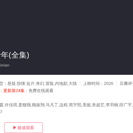
年(全集)
inian
型：
悬疑,惊悚,短片,奇幻,冒险,内地剧,大陆
上映时间：
2026
豆瓣评
：
更新第24集
- 免费在线观看
茵,许佳琪,姜馥颐,顾振翔,马凡丁,边程,简宇熙,美懿,朱超艺,李羽桐,田广宇
07
极速观看
