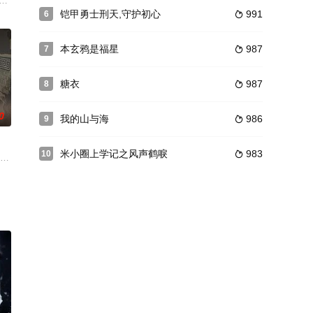
安静内敛，习惯与他人保持距离，但却
被其无欲无求的“咸鱼”本能降服，从此廖停雁开始引导司马焦步步向善
民宿小职员，性格温婉，却深陷家庭泥潭。一次偶然，两人因定洞神针，交换人
群知青在下乡时结下了深厚情谊，他们在返城、高考、改革开放等一系列大潮中
铠甲勇士刑天,守护初心
991
6

本玄鸦是福星
987
7

糖衣
987
8

0
我的山与海
986
9

米小圈上学记之风声鹤唳
983
10

推理故事。
人，胡羞（卢昱晓 饰）原本平静的生活随着未婚夫的消失而崩塌。直至一天，
子李三”被官府斩杀。李三师弟李显隐退江湖，将绝世轻功传与徒弟李云飞、李