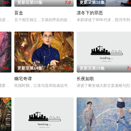
8.0
更新至第10集
7.0
更新至第16集
5.
盲盒
凛冬下的罪恶
强强联手，携手霍仙姑（陈瑶 饰）与九门诸人共赴冒险奇局。一桩401部队的
因进贡的“十二生肖”离奇流血炸裂，惨遭满门流放，楚父以死鸣冤。楚家大小
五个相互独立，又彼此呼应的故事——用一场精心策划的“夏令营”完成
本剧讲述了90年代末，怒河市
5.0
更新至第14集
6.0
更新至第18集
7.
幽宅奇谭
长夜如歌
少帅许又安与昆曲名伶荣筱楠推向不死不休的对立绝境。而他们不知，对方正是
遇爱人程桉、恩师林晚媚的双重背叛。她从恨意中涅槃重生，借私生女桑落的身
民国时期，江淮与迅哥组成说书班子，偶遇“白天人住屋，晚上鬼占房
讲述了黎安城大郡主棠溪槿与烈