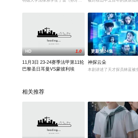
明德大学法律系学生于雷（孙才桢）与陈可（梁贝易）初次见面
被封在山中五百年的庚辰仙府
HD
1.0
更新第24集
11月3日 23-24赛季法甲第11轮
神探云朵
巴黎圣日耳曼VS蒙彼利埃
本剧讲述了天才探员林蓝被
2023 / 未知 / 国产
相关推荐