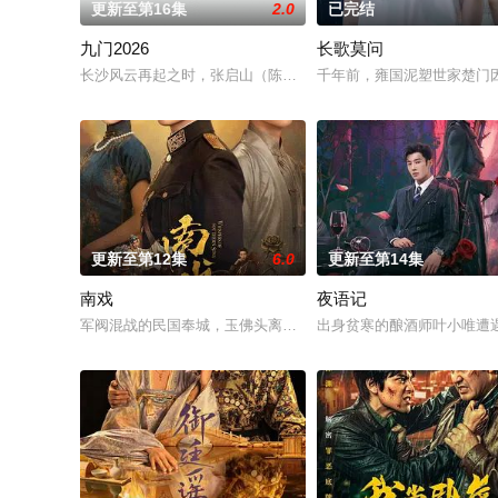
更新至第16集
2.0
已完结
九门2026
长歌莫问
长沙风云再起之时，张启山（陈伟霆 饰）与吴老狗（曾舜晞 饰）
千年前，雍国泥塑世家楚门
更新至第12集
6.0
更新至第14集
南戏
夜语记
军阀混战的民国奉城，玉佛头离奇失窃，戏班主横尸戏台，将冷血
出身贫寒的酿酒师叶小唯遭