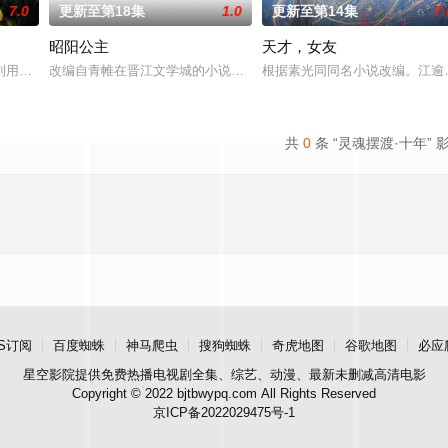
7.0
更新至第18集
1.0
更新至第14集
7.
昭阳公主
天才，女友
进士科三元及第入翰林院的奇女子。十年前的她被他从死人堆里救出来，蓬头垢
利用顾炎女儿奴的属性，请求老炮儿顾炎带自己用程序员身份卧底电诈集团以求
改编自青帷在晋江文学城的小说《平阳公主》。
根据素光同同名小说改编。江逾
共
0
条 “灵魂摆渡·十年” 
S订阅
百度蜘蛛
神马爬虫
搜狗蜘蛛
奇虎地图
谷歌地图
必应
星空影院
提供免费热播电视剧全集、综艺、动漫、最新未删减高清电影
Copyright © 2022 bjtbwypq.com All Rights Reserved
京ICP备2022029475号-1