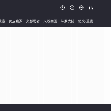




搜索
黄皮幽冢
火影忍者
火线突围
斗罗大陆
怒火·重案