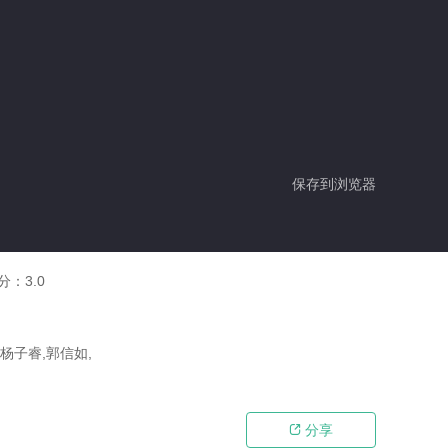
保存到浏览器
分：
3.0
,杨子睿,郭信如,
分享
