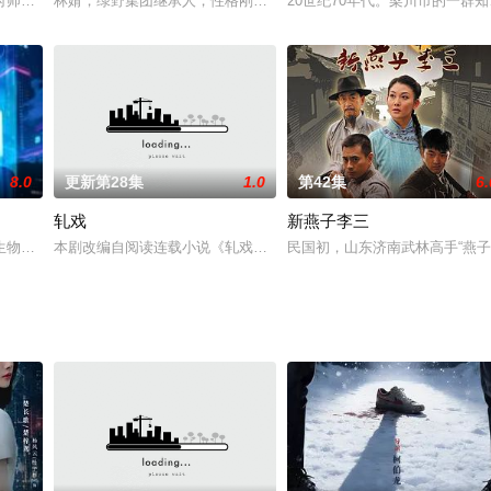
时，并不知道彼此将彻底改变对方人生。他们个性迥异：于雷自信果敢；而陈可
师祖司马焦（陈飞宇 饰）与意外来到修仙界的廖停雁（王影璐 饰）相遇后，
林婧，绿野集团继承人，性格刚毅，却在人生巅峰遭遇背叛。苏晓梦，
20世纪70年代。梁川市的一
8.0
更新第28集
1.0
第42集
6.
轧戏
新燕子李三
生物光线照射，变成10岁大小的小萝莉，顶替同事女儿云朵的身份继续探案的
本剧改编自阅读连载小说《轧戏》，作者祖乐。作为一名合格的成年
民国初，山东济南武林高手“燕