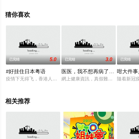
移步至豆瓣综艺、电视猫或剧情网等平台了解。
猜你喜欢
5.0
3.0
已完结
已完结
已完结
#好挂住日本粤语
医医，我不想再病了粤语
咁大件事
疫情下无得飞，香港人实在心痒痒，好挂住日本啊！终于可以返「家乡
網上健康資訊，真假難分！「健康研
隨着新冠
相关推荐