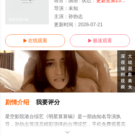
语言：
国语
状态：
更新至第23集
- 
导演：
未知
主演：
孙协志
更新至第23集
更新时间：
2026-07-21
在线观看
极速观看


剧情介绍
我要评分
星空影院港台综艺《明星算算锅》是一部由知名导演执
导，孙协志等演员精彩演绎的台湾综艺，手机免费观看高
清无删减完整版综艺节目就上星空影视，更多相关信息可
