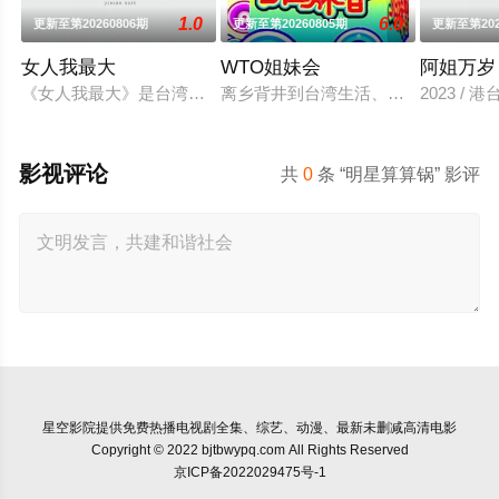
1.0
6.0
更新至第20260806期
更新至第20260805期
更新至第202
女人我最大
WTO姐妹会
阿姐万岁
《女人我最大》是台湾一个女性类的电视娱乐节目，讨论各种女
离乡背井到台湾生活、读书，每个台
2023 / 
影视评论
共
0
条 “明星算算锅” 影评
星空影院
提供免费热播电视剧全集、综艺、动漫、最新未删减高清电影
Copyright © 2022 bjtbwypq.com All Rights Reserved
京ICP备2022029475号-1