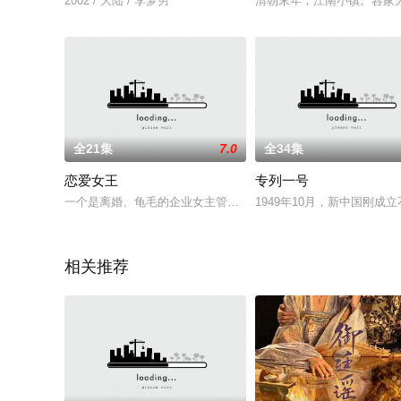
2002 / 大陆 / 李梦男
清朝末年，江南小镇。容家
全21集
7.0
全34集
恋爱女王
专列一号
一个是离婚、龟毛的企业女主管，张景涵一个是自信、甜美的逃
1949年10月，新中国刚
相关推荐