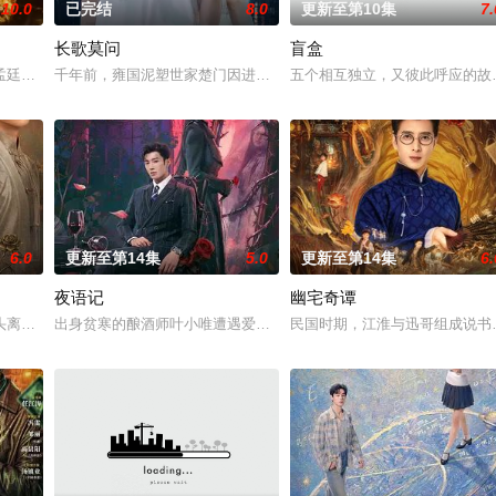
10.0
已完结
8.0
更新至第10集
7.
长歌莫问
盲盒
强强联手，携手霍仙姑（陈瑶 饰）与九门诸人共赴冒险奇局。一桩401部队的
孟廷辉，大平王朝有史以来个以女子进士科三元及第入翰林院的奇女子。十年前
千年前，雍国泥塑世家楚门因进贡的“十二生肖”离奇流血炸裂，惨遭
五个相互独立，又彼此呼应的故事
6.0
更新至第14集
5.0
更新至第14集
6.
夜语记
幽宅奇谭
定技术的支持下，通过摸排、勘查等传统刑侦手段，接连破获数起重案要案的艰难
头离奇失窃，戏班主横尸戏台，将冷血少帅许又安与昆曲名伶荣筱楠推向不死不
出身贫寒的酿酒师叶小唯遭遇爱人程桉、恩师林晚媚的双重背叛。她
民国时期，江淮与迅哥组成说书