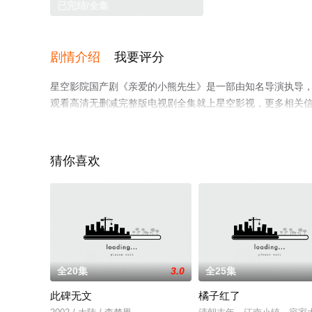
已完结/全集
剧情介绍
我要评分
星空影院国产剧《亲爱的小熊先生》是一部由知名导演执导
观看高清无删减完整版电视剧全集就上星空影视，更多相关
猜你喜欢
全20集
3.0
全25集
此碑无文
橘子红了