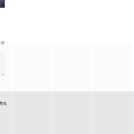
0
的道路上，经历复杂的人物关系和情感
查出未婚妻离奇死亡的真相。两人联手查出诈骗团伙头目阎礼的犯罪证据并
白长大以后，林知夏忽然对他说：“江逾白，我喜欢你，哲学和生物学意义上的
影评
爬虫