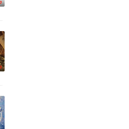
0
神秘失踪事件，牵出百年尘封的
的她被他从死人堆里救出来，蓬头垢面口齿不清。十年后的她才学满腹、冠
满门流放，楚父以死鸣冤。楚家大小姐楚梓鸢带着滔天恨意，在屠刀落地的瞬间
——用一场精心策划的“夏令营”完成复仇的受害者；临终前与遗憾和解的“无用
0
过程。案件设计采用 “积案牵
休的对立绝境。而他们不知，对方正是自己苦寻多年的患难“兄弟”。富商
从恨意中涅槃重生，借私生女桑落的身份入住程家。她步步为营，周旋在各怀心
班子，偶遇“白天人住屋，晚上鬼占房”的阴阳宅，江淮被掳走配“阴婚”。他与