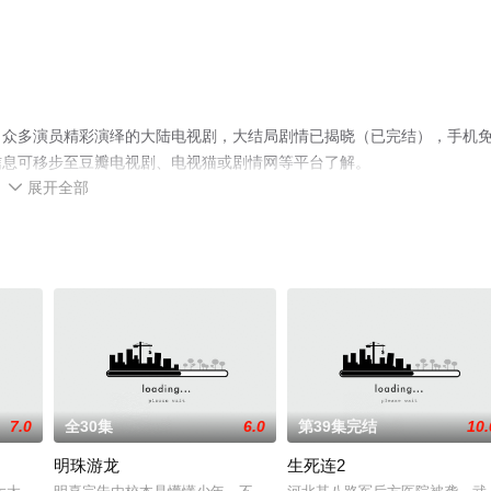
，众多演员精彩演绎的大陆电视剧，大结局剧情已揭晓（已完结），手机
信息可移步至豆瓣电视剧、电视猫或剧情网等平台了解。
展开全部

7.0
全30集
6.0
第39集完结
10.
明珠游龙
生死连2