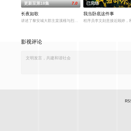
更新至第18集
7.0
已完结
长夜如歌
我当卧底这件事
讲述了黎安城大郡主棠溪槿与烈云峥之间曲折动人的情感，以及
程序员李文刻意接近顾婷，
影视评论
RS