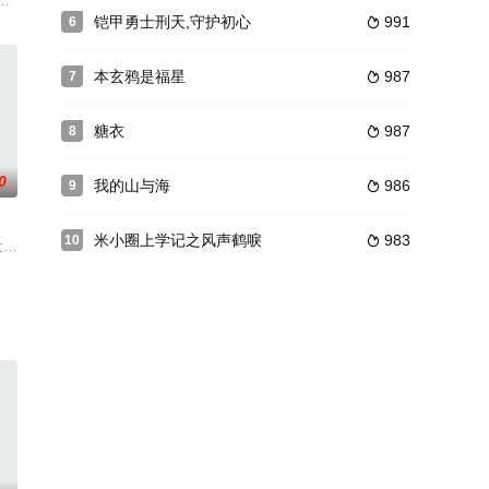
的打算。这一切都是因为大太太多年无所出。为了让老爷回家，她看上了佃
拿手的木工活。后来，在深明大义的皇后张嫣和来自民间的妃子张宝珠的影响下
十三拖着病体逃出日军搜索，随后武十三带着原为私人抗日武装的方碧漪等人
铠甲勇士刑天,守护初心
991
6

本玄鸦是福星
987
7

糖衣
987
8

0
我的山与海
986
9

米小圈上学记之风声鹤唳
983
10

职业、梦想、价值观到衣著品味都截然
特别派出一批专家搭乘专列前往苏联学习。一伙海外敌特“教主”组织
爱狗小八做实验，发现它居然会说话，一切都不一样了。小八跟老狗晃悠悠爷爷
，把王大鸣、林智燕小两口，双双埋在矿医院。六天七夜后，王大鸣获救，醒来得知