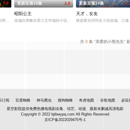
7.0
更新至第18集
1.0
更新至第14集
7.
昭阳公主
天才，女友
他们在复杂局势中坚守初心、勇敢面对困难的爱情故事。通过剧中主人公在成长
利用顾炎女儿奴的属性，请求老炮儿顾炎带自己用程序员身份卧底电诈集团以求
改编自青帷在晋江文学城的小说《平阳公主》。
根据素光同同名小说改编。江逾
共
0
条 “亲爱的小熊先生” 
S订阅
百度蜘蛛
神马爬虫
搜狗蜘蛛
奇虎地图
谷歌地图
必应
星空影院
提供免费热播电视剧全集、综艺、动漫、最新未删减高清电影
Copyright © 2022 bjtbwypq.com All Rights Reserved
京ICP备2022029475号-1