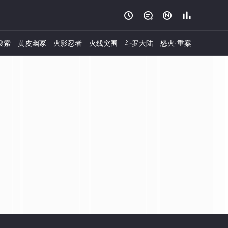




搜索
黄皮幽冢
火影忍者
火线突围
斗罗大陆
怒火·重案