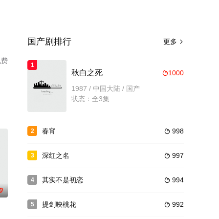
国产剧排行
更多

免费
1
秋白之死
1000

1987 / 中国大陆 / 国产
状态：全3集
春宵
998
2

深红之名
997
3

其实不是初恋
994
4

0
提剑映桃花
992
5
