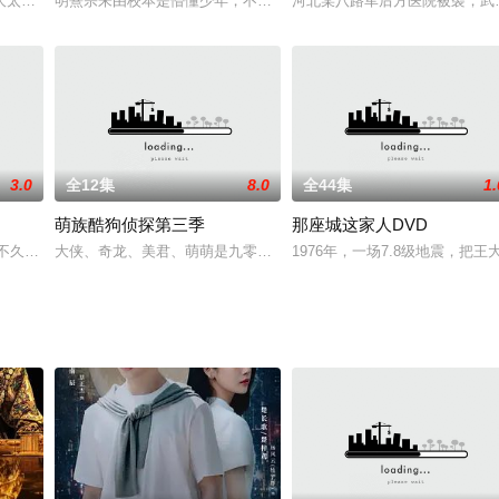
大太太知道自己丈夫在城里与一个叫嫣红的交际花同居，而且老爷似乎没有回家
明熹宗朱由校本是懵懂少年，不知民间疾苦家国大任，只一心沉醉他
河北某八路军后方医院被袭，武
3.0
全12集
8.0
全44集
1.
萌族酷狗侦探第三季
那座城这家人DVD
家千金女，梁嘉欣一个是单纯、善良的乡下小姑娘，于巧乐三个从外型、个性、
成立不久，百废待兴，各行各业急需人才建设。为了更好发展国家建设，中国高层
大侠、奇龙、美君、萌萌是九零后，自从奇龙爱上美君，大侠拿萌萌
1976年，一场7.8级地震