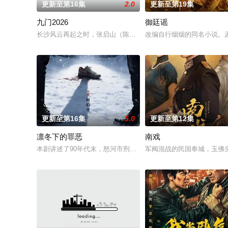
更新至第16集
2.0
更新至第19集
九门2026
御廷谣
长沙风云再起之时，张启山（陈伟霆 饰）与吴老狗（曾舜晞 饰）
改编自行烟烟的同名小说。
更新至第16集
5.0
更新至第12集
凛冬下的罪恶
南戏
本剧讲述了90年代末，怒河市刑侦支队在无普及监控、无DNA鉴
军阀混战的民国奉城，玉佛