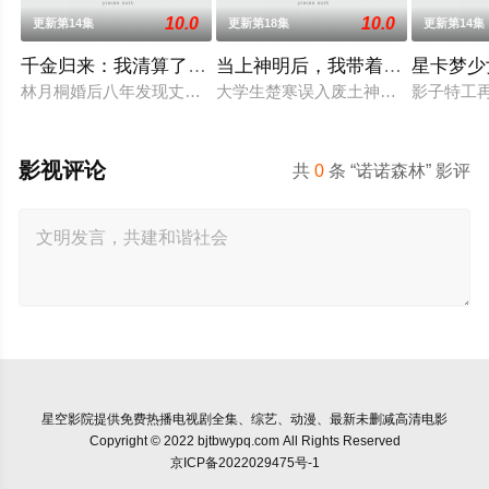
10.0
10.0
更新第14集
更新第18集
更新第14集
千金归来：我清算了枕边人
当上神明后，我带着信徒干翻了
星卡梦少
林月桐婚后八年发现丈夫顾明轩联合情人苏婉、婆家图谋自家百
大学生楚寒误入废土神选游戏，新手
影子特工
影视评论
共
0
条 “诺诺森林” 影评
星空影院
提供免费热播电视剧全集、综艺、动漫、最新未删减高清电影
Copyright © 2022 bjtbwypq.com All Rights Reserved
京ICP备2022029475号-1