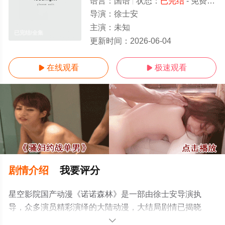
语言：
国语
状态：
已完结
- 免费在线观看
导演：
徐士安
主演：
未知
已完结/全集
更新时间：
2026-06-04
在线观看
极速观看


剧情介绍
我要评分
星空影院国产动漫《诺诺森林》是一部由徐士安导演执
导，众多演员精彩演绎的大陆动漫，大结局剧情已揭晓
（已完结），手机免费观看高清无删减完整版动漫全集就
