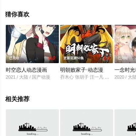
上星空影视，更多相关信息可移步至豆瓣动漫、电视猫或
剧情网等平台了解。
猜你喜欢
6.0
5.0
已完结
更新至第50集
已完结
时空恋人动态漫画
明朝败家子·动态漫
一念时光
2021 / 大陆 / 国产动漫
乔木心 张胡子 汪一凡 小只猪 | 
2020 / 
相关推荐