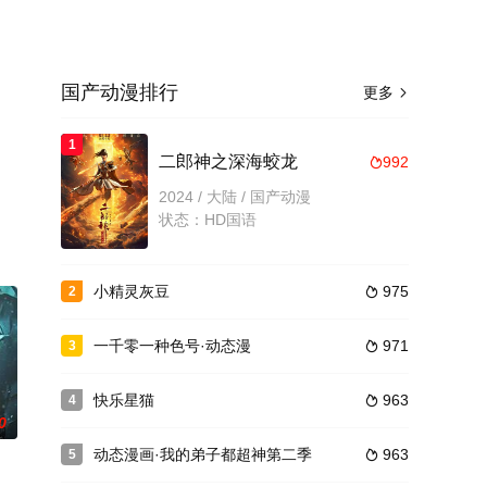
国产动漫排行
更多

1
二郎神之深海蛟龙
992

2024 / 大陆 / 国产动漫
状态：HD国语
小精灵灰豆
975
2

一千零一种色号·动态漫
971
3

快乐星猫
963
4

0
动态漫画·我的弟子都超神第二季
963
5
