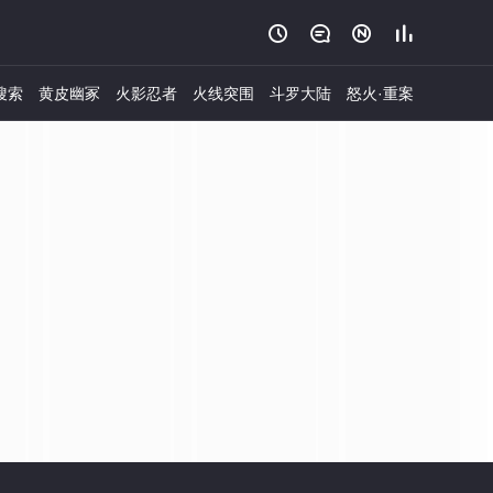




搜索
黄皮幽冢
火影忍者
火线突围
斗罗大陆
怒火·重案