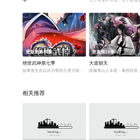
大三学生叶不凡，为了给母
【bilibili出品】《食草老龙被冠以恶龙之名 第二季》最新
更新至第46集
8.0
更新第16集
绝世武神第七季
大道朝天
故事发生在以武为尊的九霄大陆，讲述了现代学生林枫，因为一场
踏遍青山人未老，蓦然回首
相关推荐