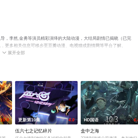
导，李然,金勇等演员精彩演绎的大陆动漫，大结局剧情已揭晓（已完
视，更多相关信息可移步至豆瓣动漫、电视猫或剧情网等平台了解。
展开全部

10.0
更新第10集
4.0
HD国语
6.
伍六七之记忆碎片
盒中之海