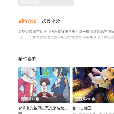
已完结/全集
剧情介绍
我要评分
星空影院国产动漫《快乐星猫第八季》是一部由童玮珉导演执
结），手机免费观看高清无删减完整版动漫全集就上星空影
猜你喜欢
更新第12集
5.0
更新第201集
食草老龙被冠以恶龙之名第二
都市古仙医
季