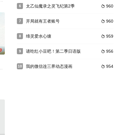
穿越到幻境，获得了古医门的传承，从此精通医术、修炼功法，获得无数美
去到过往记忆发生的地方见到记忆相关的人，其身世之谜也随之逐渐浮出水面。
研发的虚拟现实游戏《盒中海》试玩。游戏世界里的南方沿海渔村，村民们把各家
太乙仙魔录之灵飞纪第2季
960
6

越远。改编自同名轻小说
开局就有王者账号
960
7

缔灵爱水心缠
959
8

0
请吃红小豆吧！第二季日语版
956
9

我的微信连三界动态漫画
954
10

突破修为，披荆斩棘，收获知己红颜
柳十岁为书童。两人凭借机缘来到青山宗，却因为“平平无奇“的井九居然
。小白小青隐身街巷，和许仙还有姐夫李公甫一起开始了人间的热闹生活。却不
 邀请了多位好友参加了一场说走就走的城市出走旅行！！！举手提问！ 雪梨大王 