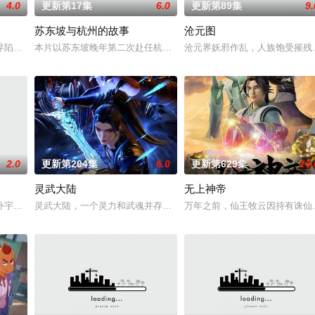
4.0
更新第17集
6.0
更新第89集
9.
苏东坡与杭州的故事
沧元图
还是繁星坠落的荒漠， 穿过现实的迷宫，欢迎光临“谷雨街后巷”。 在这有着
界陷入混乱。混沌从深渊崛起，黑暗如潮水般吞噬大地……缔默完成了命运的蜕
本片以苏东坡晚年第二次赴任杭州，与老友佛印（一心想将苏东坡渡
沧元界妖邪作乱，人族饱受摧残
2.0
更新第204集
6.0
更新第629集
10.
灵武大陆
无上神帝
争锋吾为主率!
外宇宙，两个宇宙彼此为敌，域外宇宙由天魔统治，域内宇宙分为神界，仙界，
灵武大陆，一个灵力和武魂并存的世界，灵修一念动山河，武者徒手
万年之前，仙王牧云因持有诛仙