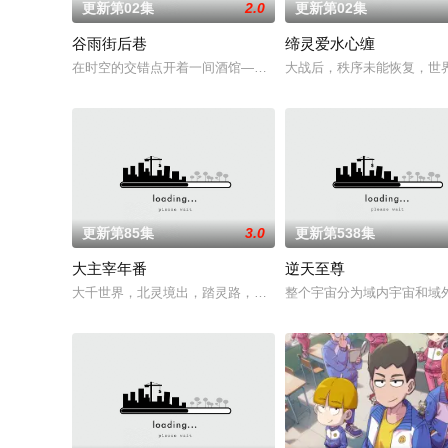
更新第02集
2.0
更新第02集
谷雨街后巷
缔灵爱水心缠
在时空的交错点开着一间酒馆——谷雨街后巷。 无论城市的角落，
大战后，秩序未能恢复，世
更新第85集
3.0
更新第538集
大主宰年番
逆天至尊
大千世界，北灵境出，踏灵路，伐罗天，剑斩诛邪永定乾坤，万道
整个宇宙分为域内宇宙和域