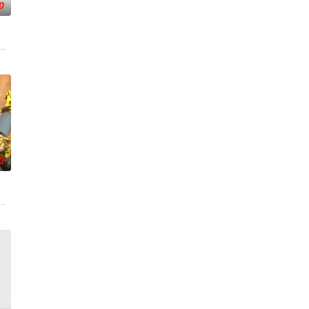
0
无尽时间的酒馆里， 点杯梦，
变——她不再是被守护的少女，而是手持万灵缔杖的“万灵神女”，以温柔
入佛门）、辽国女粉丝耶律云（原型为高丽使者之子金富轼与金富辙合二为一，
，主角孟川自小立下为母复仇的誓言，以镜湖道院为起点，凭借坚毅无畏的心
0
凡间。 在宇宙中，像天罚大陆这样的凡间位面，数不胜数，其统称为：九
撕天地。星辰镇昔日天才辰天，十岁后武魂沉寂、灵海枯竭，自此沦为家族废物
图而遭人暗算，残魂沉睡万年之后，在天运大陆南云帝国有名的“废物牧云”身