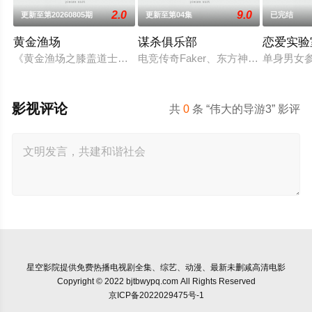
2.0
9.0
更新至第20260805期
更新至第04集
已完结
黄金渔场
谋杀俱乐部
恋爱实验
《黄金渔场之膝盖道士》是韩国MBC电视台从2012年11月29日到
电竞传奇Faker、东方神起的最强
单身男女
影视评论
共
0
条 “伟大的导游3” 影评
星空影院
提供免费热播电视剧全集、综艺、动漫、最新未删减高清电影
Copyright © 2022 bjtbwypq.com All Rights Reserved
京ICP备2022029475号-1