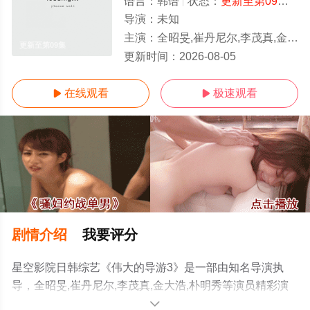
语言：
韩语
状态：
更新至第09集
- 
导演：
未知
主演：
全昭旻,崔丹尼尔,李茂真,金大浩,朴明秀
更新至第09集
更新时间：
2026-08-05
在线观看
极速观看


剧情介绍
我要评分
星空影院日韩综艺《伟大的导游3》是一部由知名导演执
导，全昭旻,崔丹尼尔,李茂真,金大浩,朴明秀等演员精彩演
绎的韩国综艺，手机免费观看高清无删减完整版综艺节目
