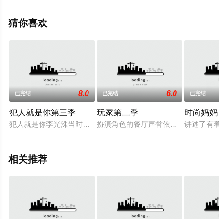
就上星空影视，更多相关信息可移步至豆瓣综艺、电视猫
或剧情网等平台了解。
猜你喜欢
8.0
6.0
已完结
已完结
已完结
犯人就是你第三季
玩家第二季
时尚妈妈
犯人就是你李光洙当时因故繁忙缺席第二季而确定将回归第三季，原
扮演角色的餐厅声誉依旧!演进式的角
讲述了有
相关推荐