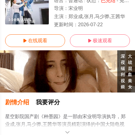
语言：
普通话
状态：
已完结
- 免费在线观看
导演：
宋业明
主演：
郑业成,张月,马少骅,王茜华
1-1全集/大结局
更新时间：
2026-07-22
在线观看
极速观看


剧情介绍
我要评分
星空影院国产剧《种墨园》是一部由宋业明导演执导，郑
业成,张月,马少骅,王茜华等演员精彩演绎的中国大陆电视
剧，大结局剧情已揭晓（1-1全集），手机免费观看高清无
