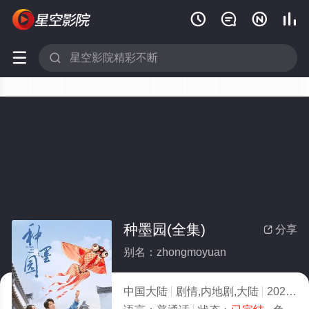






种墨园(全集)
分享

别名：zhongmoyuan
中国大陆
剧情,内地剧,大陆
2026
3