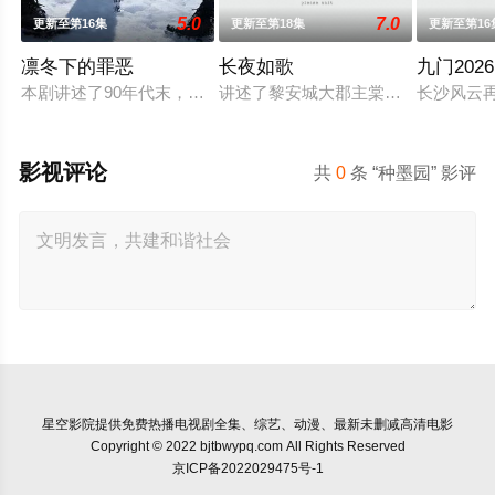
5.0
7.0
更新至第16集
更新至第18集
更新至第16
凛冬下的罪恶
长夜如歌
九门2026
本剧讲述了90年代末，怒河市刑侦支队在无普及监控、无DNA
讲述了黎安城大郡主棠溪槿与烈云峥
长沙风云
影视评论
共
0
条 “种墨园” 影评
星空影院
提供免费热播电视剧全集、综艺、动漫、最新未删减高清电影
Copyright © 2022 bjtbwypq.com All Rights Reserved
京ICP备2022029475号-1