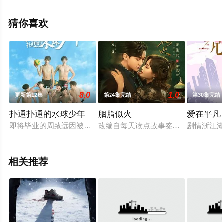
删减完整版电视剧全集就上星空影视，更多相关信息可移
步至豆瓣电视剧、电视猫或剧情网等平台了解。
猜你喜欢
8.0
1.0
更新第12集
第24集完结
第30集完结
扑通扑通的水球少年
胭脂似火
爱在平凡
即将毕业的周致远因被妹妹的水球教练凌颢儿激发了斗志，开始招
改编自每天读点故事签约作者花下客
剧情浙江
相关推荐