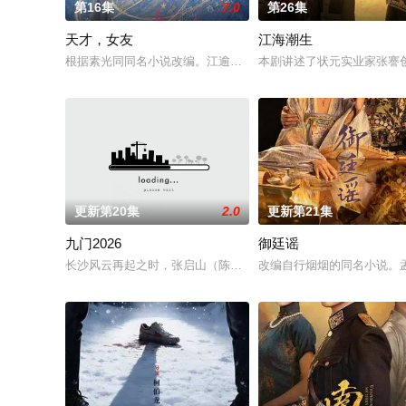
第16集
7.0
第26集
天才，女友
江海潮生
根据素光同同名小说改编。江逾白长大以后，林知夏忽然对他说：
本剧讲述了状元实业家张謇
更新第20集
2.0
更新第21集
九门2026
御廷谣
长沙风云再起之时，张启山（陈伟霆 饰）与吴老狗（曾舜晞 饰）
改编自行烟烟的同名小说。