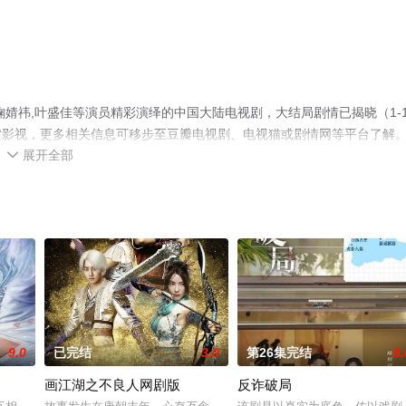
婧祎,叶盛佳等演员精彩演绎的中国大陆电视剧，大结局剧情已揭晓（1-
空影视，更多相关信息可移步至豆瓣电视剧、电视猫或剧情网等平台了解
展开全部

9.0
已完结
3.0
第26集完结
8.
画江湖之不良人网剧版
反诈破局