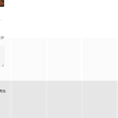
0
过程。案件设计采用 “积案牵
休的对立绝境。而他们不知，对方正是自己苦寻多年的患难“兄弟”。富商
从恨意中涅槃重生，借私生女桑落的身份入住程家。她步步为营，周旋在各怀心
班子，偶遇“白天人住屋，晚上鬼占房”的阴阳宅，江淮被掳走配“阴婚”。他与
影评
爬虫