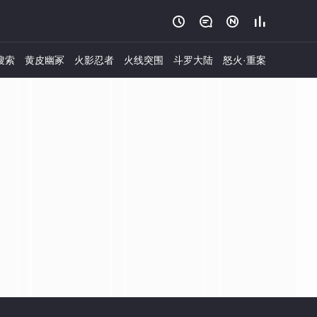




搜索
黄皮幽冢
火影忍者
火线突围
斗罗大陆
怒火·重案