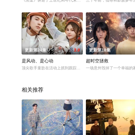
《黑金》讲述了上世纪90年代末，某国有矿厂企业改制，大钢和
三千年前，仙尊和影族多年
更新第24集
3.0
更新第18集
是风动、是心动
超时空拯救
顶尖歌手童歆在活动上抓到跟踪自己的私生饭，竟是曾亲如姐妹
一场意外毁掉了一个幸福的
相关推荐