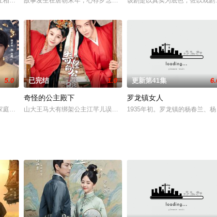
众兄弟被迫失业，安置补偿款被侵吞。为了生存，大钢和众兄弟投身盗矿大军并
互相攻伐，仙尊景微夺取了影族神器浮世镜并封印了传说中的魔物邪云，为了防
故事发生在唐朝末年，心存歹念的朱温兵变造反，企图谋权篡位，并
该剧是以真实为底色，佐以戏剧
5.0
已完结
1.0
更新第41集
6.
奇怪的公主殿下
罗龙镇女人
的闺蜜安凝。安凝控诉她偷走人生后割腕，刺激得童歆无法歌唱。治疗时，童歆
家庭，唯一的幸存者温馨偶然得到了一台可以跨时空沟通的走马灯，她与十二天
山大王马大有绑架公主江芊儿误遭雷击，神奇的互换了身体，甚至彼
1935年初。罗龙镇的杨春兰