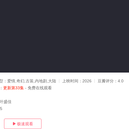
型：
爱情,奇幻,古装,内地剧,大陆
上映时间：
2026
豆瓣评分：
4.0
：
更新第33集
- 免费在线观看
,叶盛佳
15
极速观看
