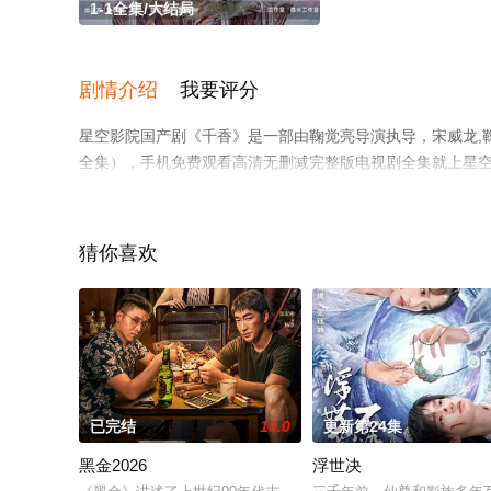
1-1全集/大结局
剧情介绍
我要评分
星空影院国产剧《千香》是一部由鞠觉亮导演执导，宋威龙,鞠
全集），手机免费观看高清无删减完整版电视剧全集就上星
猜你喜欢
已完结
10.0
更新第24集
黑金2026
浮世决