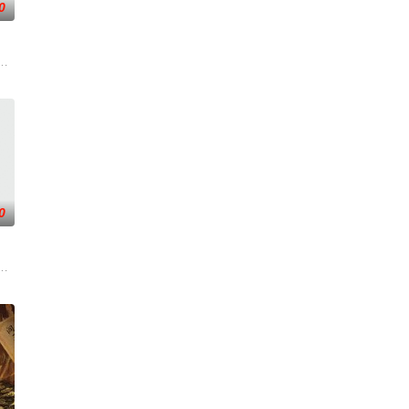
0
还听见自己加速的心跳声……
渴望寻求强国之路。他毅然弃政从商，殚精竭虑，创办了中国第一家民营纺
为女子眼光不应局限于内宅格局，她希望能凭靠精湛的刺绣技艺争取所向往的自
，两个孤独的人因机缘巧合相遇。一人背负过往伤痕，避世居于深山；一人心
0
神秘失踪事件，牵出百年尘封的
的她被他从死人堆里救出来，蓬头垢面口齿不清。十年后的她才学满腹、冠
——用一场精心策划的“夏令营”完成复仇的受害者；临终前与遗憾和解的“无用