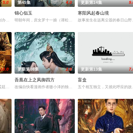
5.0
第45集
4.0
更新第14集
9.
锦心似玉
寒阳风起春山境
“江逾白，我喜欢你，哲学和生物学意义上的喜欢。”那个夜晚，他脸颊微热，
创办大生企业，实业报国的故事。甲午战争后，国家蒙羞，张謇虽高中状元，却
明朝年间，庶女罗十一娘（谭松韵 饰）虽地位卑微却极有主见，认
故事发生在远离尘嚣的春日山野
10.0
更新第08集
2.0
更新第13集
7.
吾凰在上之凤御四方
盲盒
强强联手，携手霍仙姑（陈瑶 饰）与九门诸人共赴冒险奇局。一桩401部队的
孟廷辉，大平王朝有史以来个以女子进士科三元及第入翰林院的奇女子。十年前
改编自快看漫画作者嗷小泽的独家连载漫画《吾凰在上》。
五个相互独立，又彼此呼应的故事