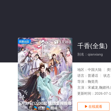
千香(全集)
别名：qianxiang
地区：
中国大陆
类
语言：
普通话
状态
导演：
鞠觉亮
主演：
宋威龙,鞠婧祎
更新时间：
2026-07-
在线观看
