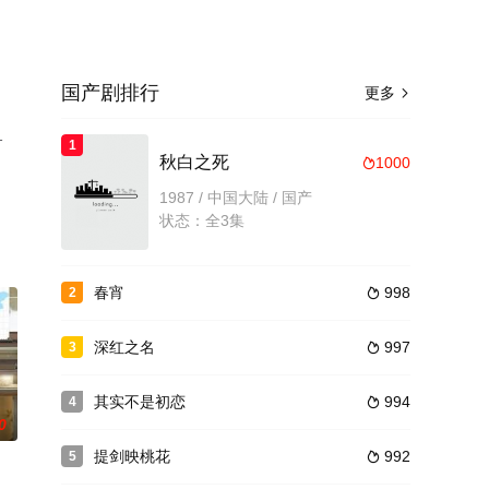
国产剧排行
更多

1
1
。
秋白之死
1000

1987 / 中国大陆 / 国产
状态：全3集
春宵
998
2

深红之名
997
3

其实不是初恋
994
4

0
提剑映桃花
992
5
