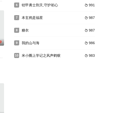
发现金矿夹层，与新任卡点站长杜京
止邪云逃出，最终耀阳牺牲自己和景微同归于尽，还三界和白若曦一个太平
且最终杀死了唐昭宗李晔，成功的取而代之登上了皇帝的宝座。大唐李氏一族遭
化的表达，讲述了几种较为猎奇、最为典型的电信诈骗形式，并结合时事热点
铠甲勇士刑天,守护初心
991
6

本玄鸦是福星
987
7

糖衣
987
8

0
我的山与海
986
9

米小圈上学记之风声鹤唳
983
10

重逢曾狠狠拒绝她的初恋江引川，如今
前的孙闻联手展开了挽救家庭的超时空拯救，拯救图中危机重重，一场意外
此感受相通，成为了命运共同体。江芊儿欲换回身体与相爱的少将军陆天行举办
、杨夏荷姐妹无意中被卷入当地大户文家和土匪虎帮的混战中，并因表现出色被