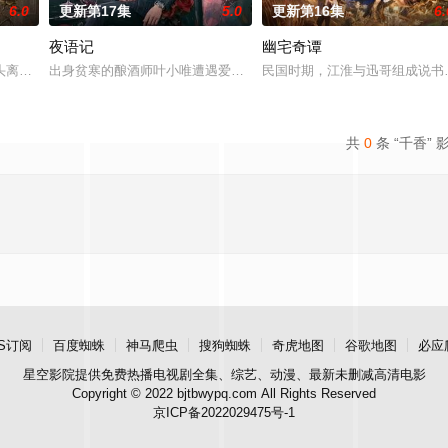
6.0
更新第17集
5.0
更新第16集
6.
夜语记
幽宅奇谭
定技术的支持下，通过摸排、勘查等传统刑侦手段，接连破获数起重案要案的艰难
头离奇失窃，戏班主横尸戏台，将冷血少帅许又安与昆曲名伶荣筱楠推向不死不
出身贫寒的酿酒师叶小唯遭遇爱人程桉、恩师林晚媚的双重背叛。她
民国时期，江淮与迅哥组成说书
共
0
条 “千香” 
S订阅
百度蜘蛛
神马爬虫
搜狗蜘蛛
奇虎地图
谷歌地图
必应
星空影院
提供免费热播电视剧全集、综艺、动漫、最新未删减高清电影
Copyright © 2022 bjtbwypq.com All Rights Reserved
京ICP备2022029475号-1