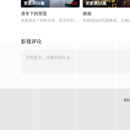
更新第26集
5.0
更新第14集
凛冬下的罪恶
南戏
本剧讲述了90年代末，怒河市刑侦支队在无普及监控、无DNA鉴
军阀混战的民国奉城，玉佛
影视评论
RS