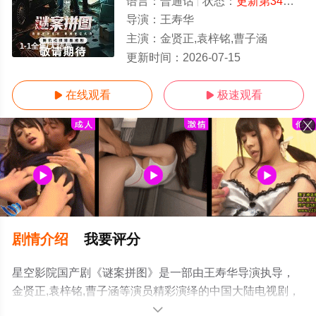
语言：
普通话
状态：
更新第34集
- 
导演：
王寿华
主演：
金贤正,袁梓铭,曹子涵
1-1全集/大结局
更新时间：
2026-07-15
在线观看
极速观看


剧情介绍
我要评分
星空影院国产剧《谜案拼图》是一部由王寿华导演执导，
金贤正,袁梓铭,曹子涵等演员精彩演绎的中国大陆电视剧，
大结局剧情已揭晓（1-1全集），手机免费观看高清无删减
