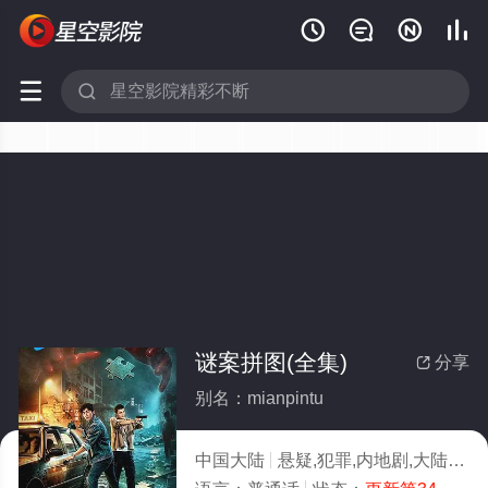






谜案拼图(全集)
分享

别名：mianpintu
中国大陆
悬疑,犯罪,内地剧,大陆
20