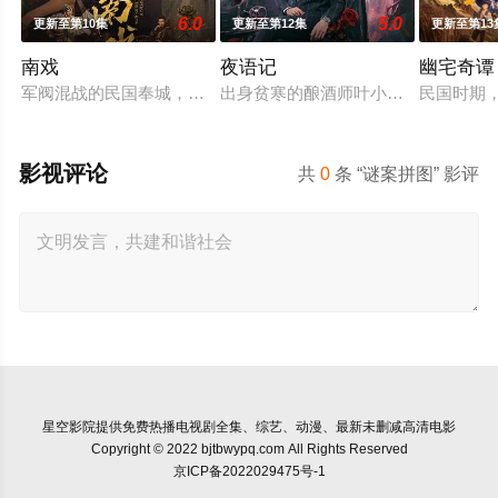
6.0
5.0
更新至第10集
更新至第12集
更新至第13
南戏
夜语记
幽宅奇谭
军阀混战的民国奉城，玉佛头离奇失窃，戏班主横尸戏台，将冷血
出身贫寒的酿酒师叶小唯遭遇爱人程
民国时期
影视评论
共
0
条 “谜案拼图” 影评
星空影院
提供免费热播电视剧全集、综艺、动漫、最新未删减高清电影
Copyright © 2022 bjtbwypq.com All Rights Reserved
京ICP备2022029475号-1