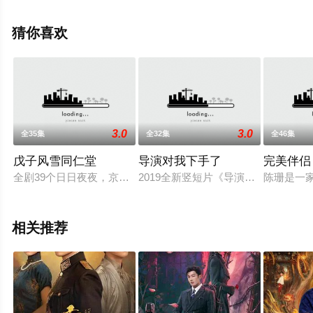
完整版电视剧全集就上星空影视，更多相关信息可移步至
豆瓣电视剧、电视猫或剧情网等平台了解。
猜你喜欢
3.0
3.0
全35集
全32集
全46集
戊子风雪同仁堂
导演对我下手了
完美伴侣
全剧39个日日夜夜，京味儿、药味儿、火药味儿，惊心动魄；家族
2019全新竖短片《导演对我下手了
陈珊是一
相关推荐