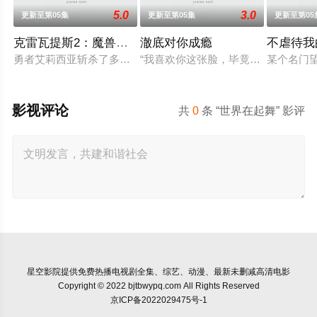
5.0
3.0
更新至第05集
更新至第05集
更新至第05
克雷瓦提斯2：魔兽之王与虚伪的勇者传承
澈底对你成瘾
不虐待我
勇者艾莉西亚斩杀了多雷尔将军，海登与博雷托两国的战争就此落
“我喜欢你这张脸，毕竟长得也太好
某个名门
影视评论
共
0
条 “世界在起舞” 影评
星空影院
提供免费热播电视剧全集、综艺、动漫、最新未删减高清电影
Copyright © 2022 bjtbwypq.com All Rights Reserved
京ICP备2022029475号-1