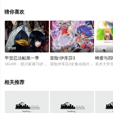
展男,能登麻美子等演员精彩演绎的日本动漫，手机免费观
看高清无删减完整版动漫全集就上星空影视，更多相关信
猜你喜欢
息可移步至豆瓣动漫、电视猫或剧情网等平台了解。
7.0
9.0
已完结
已完结
已完结
甲贺忍法帖第一季
冒险!伊库莎3
蜂蜜与四
1614年，德川家康73岁，年迈的他必须在两个儿子之间为他
冒险伊库莎3全集动画片讲述了在前作20
美术大学
相关推荐