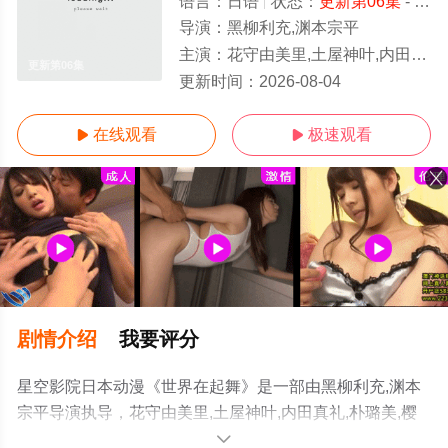
语言：
日语
状态：
更新第06集
- 免费在线观看
导演：
黑柳利充,渊本宗平
主演：
花守由美里,土屋神叶,内田真礼,朴璐美,樱井孝宏,Takahiro,Sakurai,小西克幸,Katsuyuki
更新第06集
更新时间：
2026-08-04
在线观看
极速观看


剧情介绍
我要评分
星空影院日本动漫《世界在起舞》是一部由黑柳利充,渊本
宗平导演执导，花守由美里,土屋神叶,内田真礼,朴璐美,樱
井孝宏,Takahiro,Sakurai,小西克幸,Katsuyuki,Konishi,飞田
