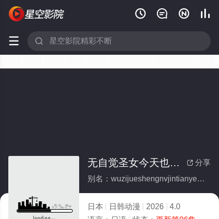






无自觉圣女今天也无意识地释放力量
分享

别名：wuzijueshengnvjintianyewuyishidishifangliliang
日本
日韩动漫
2026
4.0