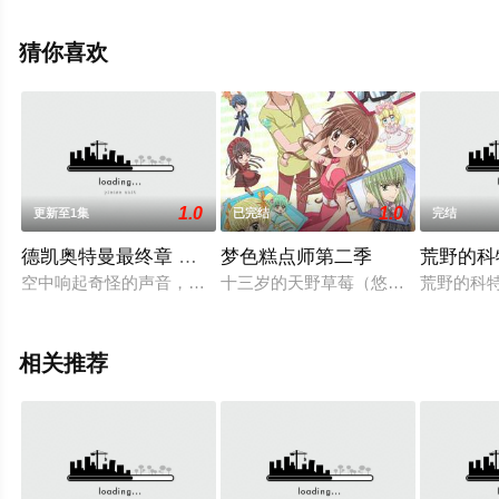
东地宏树,大原沙耶香等演员精彩演绎的日本动漫，手机免
费观看高清无删减完整版动漫全集就上星空影视，更多相
猜你喜欢
关信息可移步至豆瓣动漫、电视猫或剧情网等平台了解。
1.0
1.0
更新至1集
已完结
完结
德凯奥特曼最终章 前往旅途的彼岸中配版
梦色糕点师第二季
荒野的科
空中响起奇怪的声音，人们一个接一个地倒下，并最终消失。出现在
十三岁的天野草莓（悠木碧 配音）
荒野的科特
相关推荐