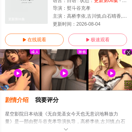
语言：
日语
状态：
更新第06集
- 免费在线观看
导演：
熨斗谷充孝
主演：
高桥李依,古川慎,白石晴香,土岐隼一,田丸笃志,冈本信彦,宫本充,鸟海浩辅,集贝花,东地宏树,大原沙耶香
更新第06集
更新时间：
2026-08-04
在线观看
极速观看


剧情介绍
我要评分
星空影院日本动漫《无自觉圣女今天也无意识地释放力
量》是一部由熨斗谷充孝导演执导，高桥李依,古川慎,白石
晴香,土岐隼一,田丸笃志,冈本信彦,宫本充,鸟海浩辅,集贝花,
