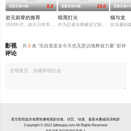
5.0
10.0
更新至第06集
更新至第06集
更新至第07
岩元前辈的推荐
暗黑灯火
猫与龙
1910年代，由大日本帝国陆军设立的学校——陆军栖凤中学。
作为忍者后裔被祖父抚养长大、拥有与
在深邃的
影视
共
0
条 “无自觉圣女今天也无意识地释放力量” 影评
评论
星空影院
提供免费热播电视剧全集、综艺、动漫、最新未删减高清电影
Copyright © 2022 bjtbwypq.com All Rights Reserved
京ICP备2022029475号-1