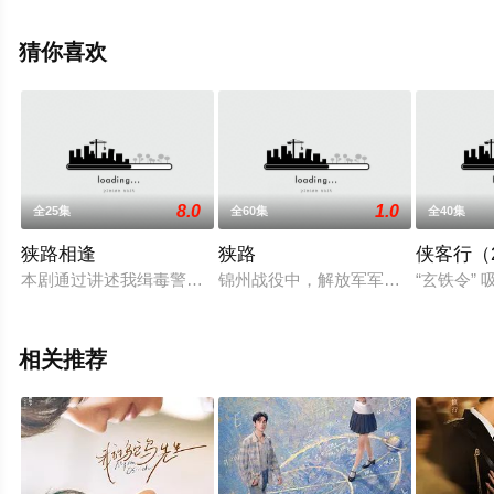
版电视剧全集就上星空影视，更多相关信息可移步至豆瓣
电视剧、电视猫或剧情网等平台了解。
猜你喜欢
8.0
1.0
全25集
全60集
全40集
狭路相逢
狭路
侠客行（2
本剧通过讲述我缉毒警察深入虎穴、将贩毒分子一网打尽的故事
锦州战役中，解放军军官马龙在战场
“玄铁令
相关推荐