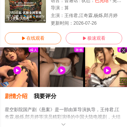
语言：
普通话
状态：
已完结
- 免费在线观看
导演：
算
主演：
王传君,江奇霖,杨烁,郎月婷
1-1全集/大结局
更新时间：
2026-07-26
在线观看
极速观看


剧情介绍
我要评分
星空影院国产剧《悬案》是一部由算导演执导，王传君,江
奇霖,杨烁,郎月婷等演员精彩演绎的中国大陆电视剧，大结
局剧情已揭晓（1-1全集），手机免费观看高清无删减完整
