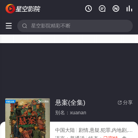






悬案(全集)
分享

别名：xuanan
中国大陆
剧情,悬疑,犯罪,内地剧,大陆