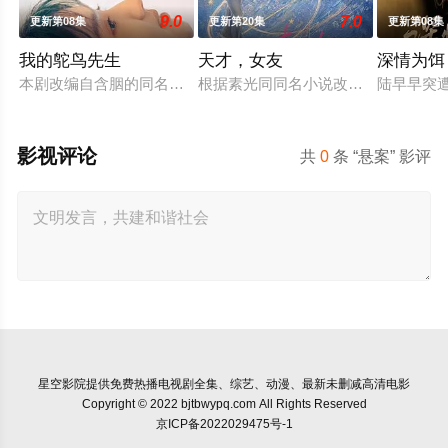
9.0
7.0
更新第08集
更新第20集
更新第08集
我的鸵鸟先生
天才，女友
深情为饵
本剧改编自含胭的同名小说，讲述了邻家女孩庞倩（苏晓彤 饰）
根据素光同同名小说改编。江逾白长
陆早早突
影视评论
共
0
条 “悬案” 影评
星空影院
提供免费热播电视剧全集、综艺、动漫、最新未删减高清电影
Copyright © 2022 bjtbwypq.com All Rights Reserved
京ICP备2022029475号-1