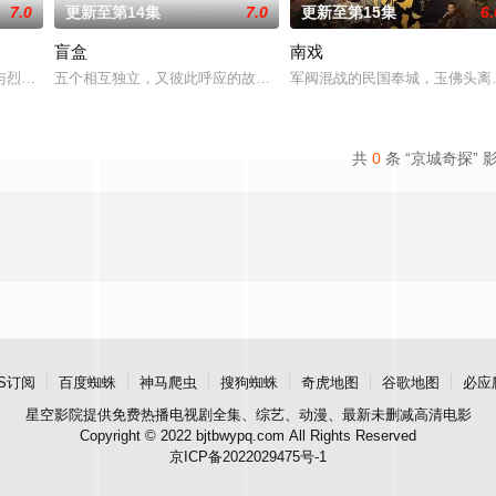
7.0
更新至第14集
7.0
更新至第15集
6.
盲盒
南戏
林殊侥幸生还。十二年后林殊改头换面化身“麒麟才子”梅长苏（胡歌 饰），建
与烈云峥之间曲折动人的情感，以及他们在复杂局势中坚守初心、勇敢面对困难
五个相互独立，又彼此呼应的故事——用一场精心策划的“夏令营”完成
军阀混战的民国奉城，玉佛头离
共
0
条 “京城奇探” 
S订阅
百度蜘蛛
神马爬虫
搜狗蜘蛛
奇虎地图
谷歌地图
必应
星空影院
提供免费热播电视剧全集、综艺、动漫、最新未删减高清电影
Copyright © 2022 bjtbwypq.com All Rights Reserved
京ICP备2022029475号-1