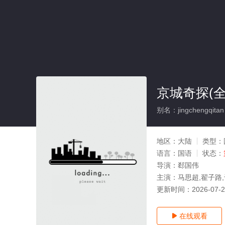
京城奇探(全
别名：jingchengqitan
地区：
大陆
类型：
语言：
国语
状态：
导演：
郄国伟
主演：
马思超,翟子路,
更新时间：
2026-07-
在线观看
