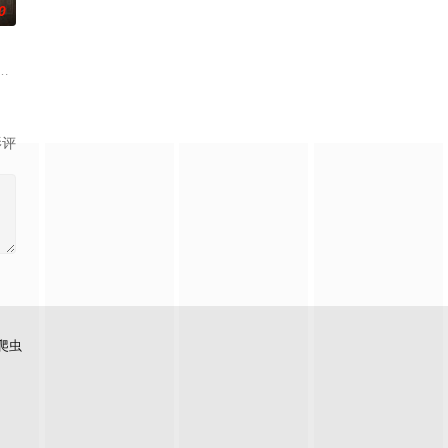
0
立江左盟，以“琅琊榜”第一才
的爱情故事。通过剧中主人公在成长的道路上，经历复杂的人物关系和情感
复仇的受害者；临终前与遗憾和解的“无用之人”；共享同一具躯体的人格“刮刮乐
奇失窃，戏班主横尸戏台，将冷血少帅许又安与昆曲名伶荣筱楠推向不死不休的
影评
爬虫