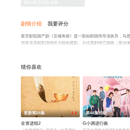
第36集已完结/全集
剧情介绍
我要评分
星空影院国产剧《京城奇探》是一部由郄国伟导演执导，马思超,翟
湉等演员精彩演绎的大陆电视剧，大结局剧情已揭晓（第36
多相关信息可移步至豆瓣电视剧、电视猫或剧情网等平台了
猜你喜欢
更新第24集
1.0
第48集完结
全资进组2
G小调进行曲