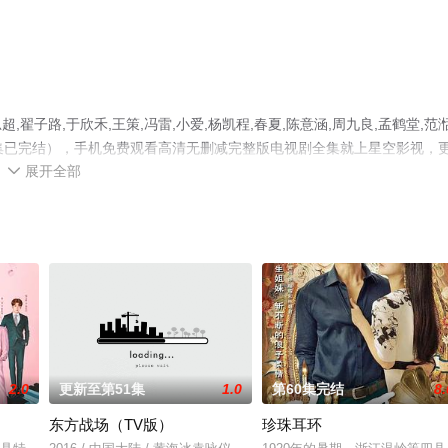
子路,于欣禾,王策,冯雷,小爱,杨凯程,春夏,陈意涵,周九良,孟鹤堂,范
集已完结），手机免费观看高清无删减完整版电视剧全集就上星空影视，
展开全部
解。

2.0
更新至第51集
1.0
第60集完结
8.
东方战场（TV版）
珍珠耳环