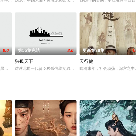
自己大男主的梦想全资进组，疯狂魔改原著导致剧本全线崩盘，人设反复崩塌的
各具特色且人气颇高的同姓帅气哥哥（其中有养子和表哥）宫、商、角、徵、羽
2016 / 中国大陆 / 黄海冰袁咏仪俞飞鸿叶璇
1920年的暑期，浙江温岭等
9.0
第55集完结
8.0
更新第36集
4.
独孤天下
天行健
变后黑龙江省军民同仇敌忾，齐心协力打响抗日第一枪为背景。讲述了在黑龙江
讲述北周一代贤臣独孤信幼女独孤伽罗，凭着自己的聪慧和毅力，一
晚清末年，社会动荡，深宫之中