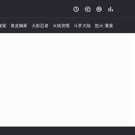




搜索
黄皮幽冢
火影忍者
火线突围
斗罗大陆
怒火·重案