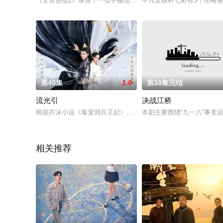
《全资进组2》讲述了一位手握仙侠大IP的资方爸爸，为了完成
平凡女孩朴七彩有5个性格
第40集
1.0
第38集完结
流光引
决战江桥
根据芥沫小说《毒宠佣兵王妃》改编
本剧主要围绕“九一八”事
相关推荐