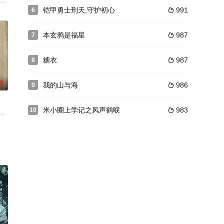
故事。原本气势恢弘的仙侠巨制因为
，原本以为自己已经对闪亮生物免疫的她，某天因为一部手机而意外与一位
四县洪潮泛滥。在那种灾情的乱世之中，有人要发灾难财，有人要活命。胭脂是
铠甲勇士刑天,守护初心
991
6

本玄鸦是福星
987
7

糖衣
987
8

0
我的山与海
986
9

米小圈上学记之风声鹤唳
983
10

省主席马占山的带领下，全省军民同日军和张海鹏为首的伪军斗智斗勇的故
直顽强地生活在乱世之中，与杨坚的感情，从一开始的政治婚姻，渐渐演变到后
，文渊阁里净坛密藏宝图失窃，为争夺这份几乎能改天换地的宝藏，各方势力