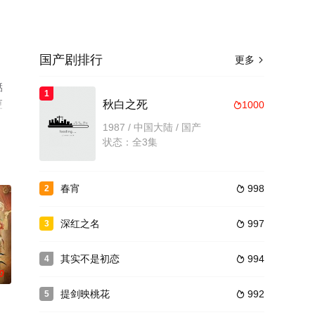
国产剧排行
更多

湉
1
更
秋白之死
1000

1987 / 中国大陆 / 国产
状态：全3集
春宵
998
2

深红之名
997
3

其实不是初恋
994
4

0
提剑映桃花
992
5
