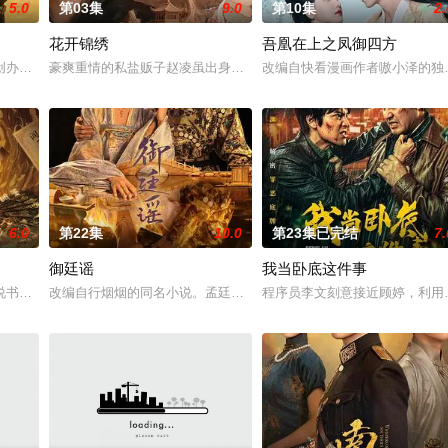
5.0
第03集
9.0
第10集
2.
花开锦绣
吾凰在上之凤御四方
“江逾白，我喜欢你，哲学和生物学意义上的喜欢。”那个夜晚，他脸颊微热，
创办大生企业，实业报国的故事。甲午战争后，国家蒙羞，张謇虽高中状元，却
豪爽重情的私盐贩子赵凌虽出身草莽，却心怀壮志，他结识了遭人诬
改编自快看漫画作者嗷小泽的独
6.0
第22集
10.0
第23集已完结
7.
御廷谣
我当卧底这件事
。她从恨意中涅槃重生，借私生女桑落的身份入住程家。她步步为营，周旋在各
书班子，偶遇“白天人住屋，晚上鬼占房”的阴阳宅，江淮被掳走配“阴婚”。
改编自行烟烟的同名小说。孟廷辉，大平王朝有史以来个以女子进士
程序员李文刻意接近顾婷，利用