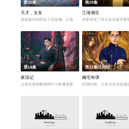
第18集
7.0
第28集
天才，女友
江海潮生
根据素光同同名小说改编。江逾白长大以后，林知夏忽然对他说：
本剧讲述了状元实业家张謇
第18集
5.0
第21集已完结
夜语记
幽宅奇谭
出身贫寒的酿酒师叶小唯遭遇爱人程桉、恩师林晚媚的双重背叛
民国时期，江淮与迅哥组成说