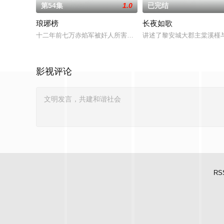
第54集
1.0
已完结
琅琊榜
长夜如歌
十二年前七万赤焰军被奸人所害导致全军覆没，冤死梅岭，只剩少帅
讲述了黎安城大郡主棠溪槿
影视评论
RS