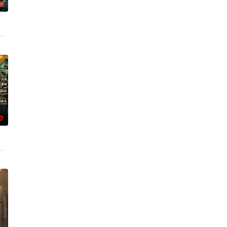
0
还听见自己加速的心跳声……
渴望寻求强国之路。他毅然弃政从商，殚精竭虑，创办了中国第一家民营纺
陷私通的世家名媛小姐傅庭芸，被迫一起逃亡，二人历经家族与朝廷的重重考验
家连载漫画《吾凰在上》。
0
怀心思的豪门众人间，引猎物上钩。叶
他与女探长穆英搭档，侦破阎王娶亲、五鬼运财、木偶杀人、花妖勾魂、
科三元及第入翰林院的奇女子。十年前的她被他从死人堆里救出来，蓬头垢面口
顾炎女儿奴的属性，请求老炮儿顾炎带自己用程序员身份卧底电诈集团以求查