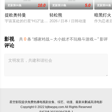
10.0
5.0
更新第06集
更新第19集
更新第06集
提欧奥特曼
轻松熊
暗黑灯火
宇宙某处的行星“H12”这颗与地球极其相似的星球，某日遭到了
2026 / 日本 / 日韩动漫
作为忍者
影视
共
0
条 “感谢对战～大小姐才不玩格斗游戏～” 影评
评论
星空影院
提供免费热播电视剧全集、综艺、动漫、最新未删减高清电影
Copyright © 2022 bjtbwypq.com All Rights Reserved
京ICP备2022029475号-1