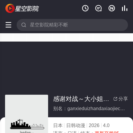






感谢对战～大小姐才不玩格斗游戏～
分享

别名：ganxieduizhandaxiaojiecaibuwangedouyouxi
日本
日韩动漫
2026
4.0