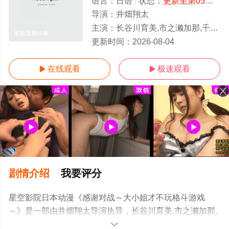
语言：
日语
状态：
更新至第05集
- 
导演：
井畑翔太
主演：
长谷川育美,市之濑加那,千本木彩花,下地紫野
更新至第05集
更新时间：
2026-08-04
在线观看
极速观看


剧情介绍
我要评分
星空影院日本动漫《感谢对战～大小姐才不玩格斗游戏
～》是一部由井畑翔太导演执导，长谷川育美,市之濑加那,
千本木彩花,下地紫野等演员精彩演绎的日本动漫，手机免
