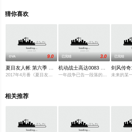
费观看高清无删减完整版动漫全集就上星空影视，更多相
关信息可移步至豆瓣动漫、电视猫或剧情网等平台了解。
猜你喜欢
9.0
3.0
OVA
已完结
已完结
夏目友人帐 第六季 特别篇 铃响的残株
机动战士高达0083 星尘的回忆
剑风传奇1
2017年4月番《夏目友人帐第六季》开播，作品第四卷BD公布，其
一年战争已告一段落的三年后，基于地球
未来的某
相关推荐