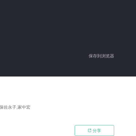
保存到浏览器
秋保佐永子,家中宏
分享
