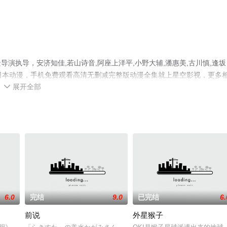
演执导，安济知佳,若山诗音,阿座上洋平,小野大辅,潘惠美,古川慎,逢坂
的日本动漫，手机免费观看高清无删减完整版动漫全集就上星空影视，更多
展开全部

6.0
完结
9.0
已完结
6.
前说
外星猴子