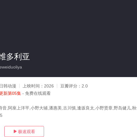
维多利亚
weiduoliya
日韩动漫
上映时间：
2026
豆瓣评分：
2.0
更新第05集
- 免费在线观看
诗音,阿座上洋平,小野大辅,潘惠美,古川慎,逢坂良太,小野贤章,野岛健儿,
05
极速观看
