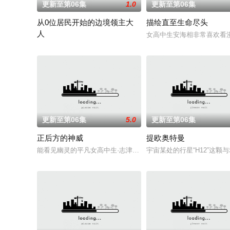
更新至第06集
1.0
更新至第06集
从0位居民开始的边境领主大
描绘直至生命尽头
人
女高中生安海相非常喜欢看
因长期在战争中活跃，而被称为〝救国英雄〞的男人——迪亚斯。
更新至第06集
5.0
更新至第06集
正后方的神威
提欧奥特曼
能看见幽灵的平凡女高中生·志津香，利用容易吸引幽灵的特殊体
宇宙某处的行星“H12”这