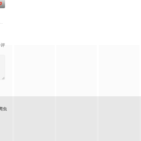
0
黒絵（クロエ）。不器用で人との交流を避けて生きてきた彼女は、とある出会
结晶释放出的神秘粒子“梅比乌斯之尘”的影响，一部分孩子获得了名为“拉姆斯
影评
爬虫