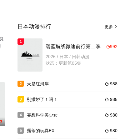
日本动漫排行
更多

良
1
相
碧蓝航线微速前行第二季
992

2026 / 日本 / 日韩动漫
状态：更新第05集
天是红河岸
988
2

别撒娇了！喝！
985
3

妄想科学美少女
980
4

0
露蒂的玩具EX
980
5
