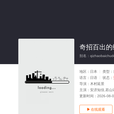
奇招百出的
别名：qizhaobaichude
地区：
日本
类型：
语言：
日语
状态：
导演：
木村延景
主演：
安济知佳,若山
更新时间：
2026-08-
在线观看
