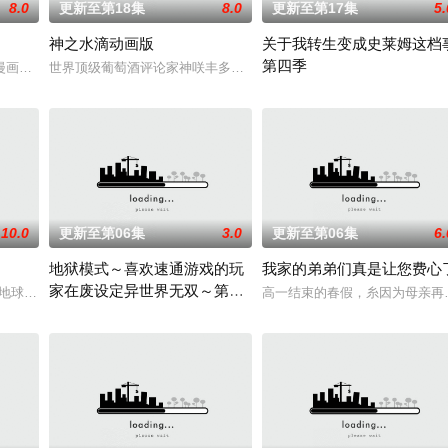
8.0
更新至第18集
8.0
更新至第17集
5.
神之水滴动画版
关于我转生变成史莱姆这档
第四季
漫画，尤其是 ☆野0 的《机器太与狸太》。国文老师手岛斥责她是浪费生命、
世界顶级葡萄酒评论家神咲丰多香去世以后，留下了价值20亿日圆的丰
他所收到的唯一奖励就只有——广阔的领地。与生活在当地的鬼人族少女‧阿尔
举办开国祭并与各国缔结邦交的
10.0
更新至第06集
3.0
更新至第06集
6.
地狱模式～喜欢速通游戏的玩
我家的弟弟们真是让您费心
家在废设定异世界无双～第二
质，从旁协助知名灵能力者·神威除灵。拥有压倒性灵力的神威，除灵方式却是前
颗与地球极其相似的星球，某日遭到了来自外星的宇宙怪兽袭击在星球崩毁、走向
高一结束的春假，糸因为母亲再
季
在无名网络游戏的世界中，转生到最高难度“地狱模式”的前废人玩家