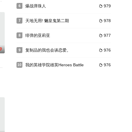
早熟的“蠢货”。 某一天
粉絲製作了觀影特典，是將今年的愚人節企劃《マルルクちゃん
020予定メインスタッフに梧桐翔大キャストは「ふりいくっ!」ほか青春真っ
探险队的一名队员。OKI发现了长相有点怪、又有点像自己的TAKI，误把他当作
爆战弹珠人
979
6

天地无用! 魉皇鬼第二期
978
7

绯弹的亚莉亚
977
8

0
复制品的我也会谈恋爱。
976
9

我的英雄学院雄英Heroes Battle
976
10

然而等待着他们的并非虚无，当玄野
著的漫画。由于蜡笔小新大受欢迎，动画版于1992年在朝
良少年，但他其实是个拥有超高智商的天才少年。某日，一个外表奇特的男孩找
9月25日、1991年3月12日 - 1992年3月24日、同年7月7日 - 9月29日放送。大