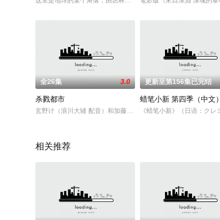
这里是地球的某个角落，由丛林组成的原始岛屿。 奇怪的是，这里生
電影版《來自深淵 深魂的黎
全26集
3.0
更新至第156集已完结
杀戮都市
蜡笔小新 第四季（中文
玄野计（浪川大辅 配音）和加藤胜（大里雅史 配音）是小学时
《蜡笔小新》（日语：クレヨン
相关推荐