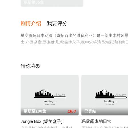
更新第05集
剧情介绍
我要评分
星空影院日本动漫《奇招百出的维多利亚》是一部由木村延景导
太,小野贤章,野岛健儿,秋保佐永子,家中宏等演员精彩演绎
关信息可移步至豆瓣动漫、电视猫或剧情网等平台了解。
猜你喜欢
更新至100集
10.0
已完结
Jungle Box (爆笑盒子)
玛露露库的日常