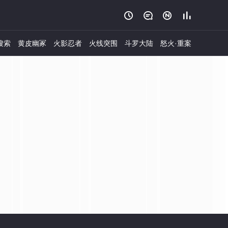




搜索
黄皮幽冢
火影忍者
火线突围
斗罗大陆
怒火·重案