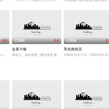
活着三个像遭到抢劫一样的朋友。有人类少年“奥格利”， 笨熊“巴洛乌”，过度
明》很快將要在 2020 年 1 月 17 日於日本上映，官方特別為支持本作的
「らきすた」の美水かがみさん原作,アニメ『まえせつ!』製作決定2
OKI是猴子星球派遣出来的地球
6.0
已完结
3.0
已完结
2.
）
金童卡修
黑色推销员
代的好友，在一日的偶遇之后，两人为救一只铁轨上的流浪狗而同时命丧黄泉。
しんちゃん，英语：Crayon Shin-chan）是日本已故漫画家臼井仪人所
表面上，高岭清麿（樱井孝宏 配音）是一个个性孤僻不爱上学的不
1989年10月17日 - 1990年