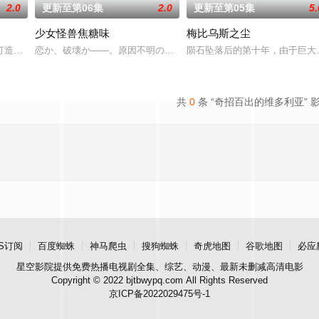
2.0
更新至第06集
2.0
更新至第05集
5.
少女怪兽焦糖味
梅比乌斯之尘
打造『花仙子』全新动画新作将继承经典、结合潮流、呈现崭新的花仙子世界
恋か、破壊か――。原因不明の病に悩まされている女子高生・赤石
陨石坠落后的第十年，由于巨大
共
0
条 “奇招百出的维多利亚” 
S订阅
百度蜘蛛
神马爬虫
搜狗蜘蛛
奇虎地图
谷歌地图
必应
星空影院
提供免费热播电视剧全集、综艺、动漫、最新未删减高清电影
Copyright © 2022 bjtbwypq.com All Rights Reserved
京ICP备2022029475号-1