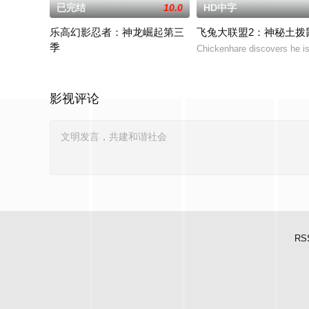
已完结
10.0
HD中字
乐高幻影忍者：神龙崛起第三
飞兔大联盟2：神秘土拨
季
Chickenhare discovers he is 
禁忌五人组强势回归，在全新乐高®幻影忍者®：巨龙崛起第三季
影视评论
RS