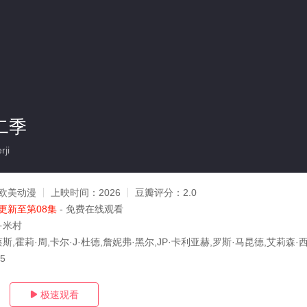
二季
ji
欧美动漫
上映时间：
2026
豆瓣评分：
2.0
更新至第08集
- 免费在线观看
·米村
蔡斯,霍莉·周,卡尔·J·杜德,詹妮弗·黑尔,JP·卡利亚赫,罗斯·马昆德,艾莉森·
05
极速观看
