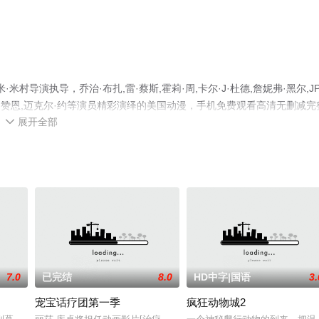
村导演执导，乔治·布扎,雷·蔡斯,霍莉·周,卡尔·J·杜德,詹妮弗·黑尔,JP
伦诺·赞恩,迈克尔·约等演员精彩演绎的美国动漫，手机免费观看高清无删减完
展开全部
、电视猫或剧情网等平台了解。

7.0
已完结
8.0
HD中字|国语
3.
宠宝话疗团第一季
疯狂动物城2