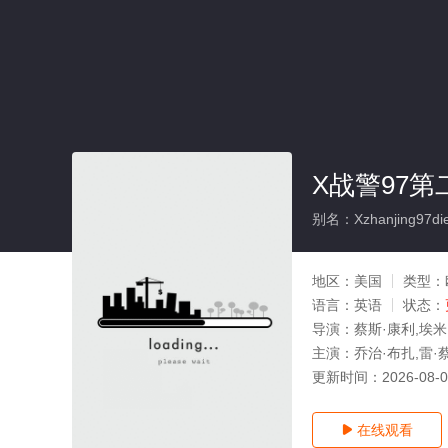
X战警97第
别名：Xzhanjing97dier
地区：
美国
类型：
语言：
英语
状态：
导演：
蔡斯·康利,埃米
主演：
乔治·布扎,雷·
更新时间：
2026-08-
在线观看
