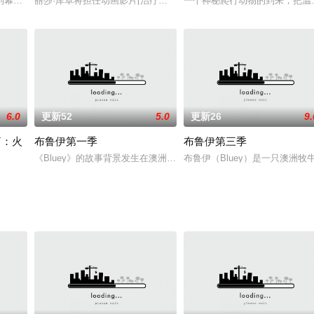
ielWinter配音）和母亲美兰达（莎拉·拉米尔兹SaraRamirez配音）过
到幕府日本至二战时期，讲述三个铁血战士的勇猛事迹。人类的宿命是否将从此
丽莎·库卓将担任动画影片[治疗狗](Therapy Dog，暂译)配音。克里·杜瓦尔([干涉])
一个神秘爬行动物的到来，把温馨的
6.0
更新52
5.0
更新26
9.
篇：火
布鲁伊第一季
布鲁伊第三季
《Bluey》的故事背景发生在澳洲的第三大城市布里斯班，带有很
布鲁伊（Bluey）是一只澳洲牧牛
束。看起来，坎特拉高中那边要开一场盛大的音乐会哟。官方透露,动画会出现
偏派了疯狂的兔子，跟随这个出人意料的团队，展开荒唐的火星任务，在这里，