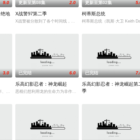
9.0
更新至第08集
2.0
更新至第02集
5.
个绝地
X战警97第二季
柯蒂斯总统
vers that th
X战警被分散到了各个时间线，从过去，到未来，而他们将在最脆弱的
柯蒂斯总统（凯斯·大卫 Kei
》的世界观，见证绝地武士崭新篇章。
3.0
已完结
6.0
已完结
7.
乐高幻影忍者：神龙崛起
乐高幻影忍者：神龙崛起第
季
海底、穿越丛林、探索极地，救助各类动物。在北极应对雷暴，助丽色凤头燕鸥
年、翠斯等“元老级”玩具将跟随小主人邦妮的成长脚步，共同迎接数字时代下
恶棍们想利用龙的生命力为非作歹，两个来自不同世界的少年用他们
2023 / 加拿大 / 欧美动漫