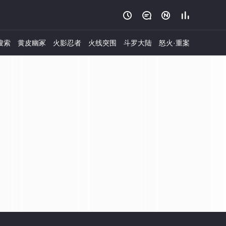




搜索
黄皮幽冢
火影忍者
火线突围
斗罗大陆
怒火·重案