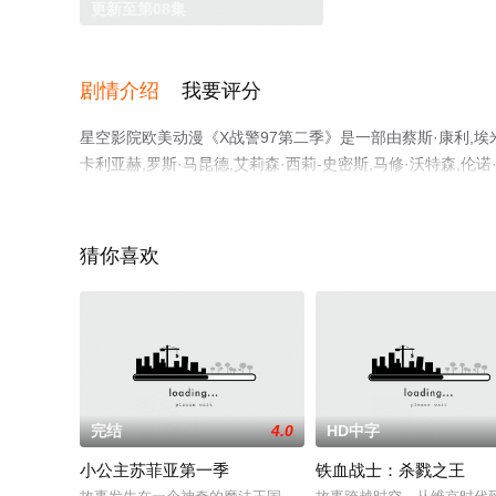
更新至第08集
剧情介绍
我要评分
星空影院欧美动漫《X战警97第二季》是一部由蔡斯·康利,埃米·米
卡利亚赫,罗斯·马昆德,艾莉森·西莉-史密斯,马修·沃特森,
版动漫全集就上星空影视，更多相关信息可移步至豆瓣动漫
猜你喜欢
完结
4.0
HD中字
小公主苏菲亚第一季
铁血战士：杀戮之王