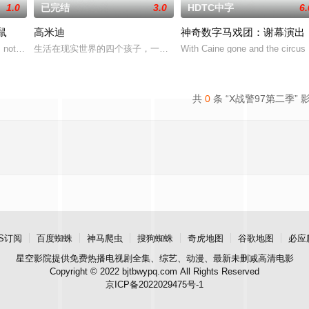
1.0
已完结
3.0
HDTC中字
6.
鼠
高米迪
神奇数字马戏团：谢幕演出
not the only hybrid of his kind and sets off in ques
生活在现实世界的四个孩子，一道魔幻之门，一个故事世界——托比
With Caine gone and the circus d
中，他们比以往任何时候都更加危险！他们正在寻找特殊武器，以解锁黑暗力
共
0
条 “X战警97第二季” 
S订阅
百度蜘蛛
神马爬虫
搜狗蜘蛛
奇虎地图
谷歌地图
必应
星空影院
提供免费热播电视剧全集、综艺、动漫、最新未删减高清电影
Copyright © 2022 bjtbwypq.com All Rights Reserved
京ICP备2022029475号-1