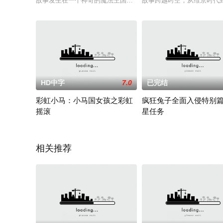
故事发生在一个神奇的魔法王国之中，平凡的女孩苏菲亚（阿芮尔·温特Ar
故事跨越时空，从维京时代
HD中字
7.0
已完结
彩虹小马：小马国女孩之彩虹
疯狂兔子全面入侵特别
摇滚
星任务
暮暮从魔镜回到了小马国，不过……镜子那边的世界，故事没有结
他们大可派出机器人，却偏
相关推荐