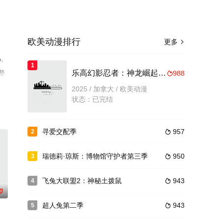
欧美动漫排行
更多

·
1
整
乐高幻影忍者：神龙崛起第三季
988

2025 / 加拿大 / 欧美动漫
状态：已完结
寻爱交配季
957
2

瑞德莉·琼斯：博物馆守护者第三季
950
3

飞兔大联盟2：神秘土拨鼠
943
4

0
超人兔第二季
943
5
