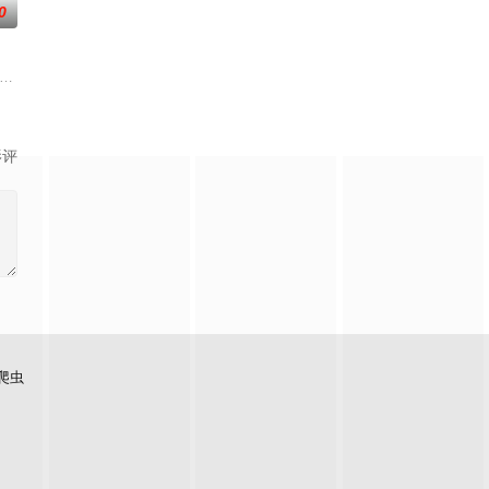
0
、尼克、杰茜卡、卢卡斯，在另一个时空——高米岛的冒险之旅。命运谷是个充
ark, the cast are left with only the mistakes an
量的源泉——混沌巨龙！与此同时，忍
影评
爬虫