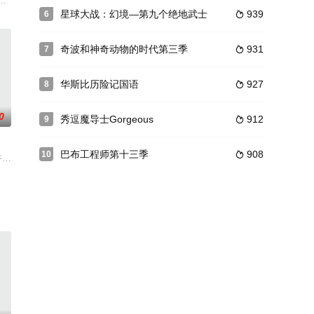
着相依为命
改写？
、Jennifer Crittenden、Gabrielle A
动物城搅动得天翻地覆。面对全新的城市危机，警官兔朱迪（金妮弗·古德温 Ginni
星球大战：幻境—第九个绝地武士
939
6

奇波和神奇动物的时代第三季
931
7

华斯比历险记国语
927
8

0
秀逗魔导士Gorgeous
912
9

巴布工程师第十三季
908
10

多澳洲特有的语言和风景，是极具澳洲特色动画片，同时也具有很强的时代感：孩
犬，她和妹妹宾果（Bingo)、爸爸班底特（Bandit）、妈妈奇莉（Chill
12首歌。
没有半件事会按照计划走。