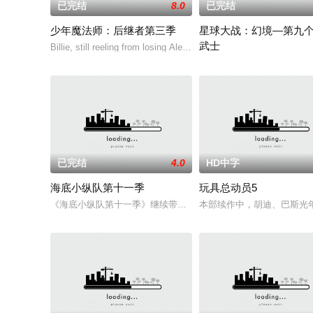
已完结
8.0
已完结
少年魔法师：后继者第三季
星球大战：幻境—第九
武士
Billie, still reeling from losing Alex at the end of Season 2, disco
该剧延续《星球大战：幻境
已完结
4.0
HD中字
海底小纵队第十一季
玩具总动员5
《海底小纵队第十一季》继续带领小朋友开启冒险。队员们深入
本部续作中，胡迪、巴斯光