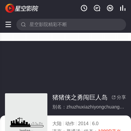






猪猪侠之勇闯巨人岛
分享

别名：zhuzhuxiazhiyongchuangjurendao
大陆
动作
2014
6.0