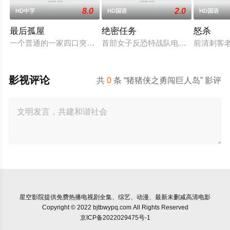
8.0
2.0
HD中字
HD国语
HD国语
最后孤屋
绝密任务
怒杀
一个普通的一家四口突遭诡异变故，被困在自家房屋中超过 10
首部女子反恐特战队电影，面对恐怖主
前清刺客
影视评论
共
0
条 “猪猪侠之勇闯巨人岛” 影评
星空影院
提供免费热播电视剧全集、综艺、动漫、最新未删减高清电影
Copyright © 2022 bjtbwypq.com All Rights Reserved
京ICP备2022029475号-1