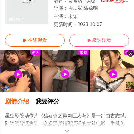
语言：
普通话
状态：
1080P蓝光
- 
导演：
古志斌,陆锦明
主演：
未知
1080P蓝光
更新时间：
2023-10-07
在线观看
极速观看


剧情介绍
我要评分
星空影院动作片《猪猪侠之勇闯巨人岛》是一部由古志斌,
陆锦明导演执导，众多演员精彩演绎的大陆电影，手机免
费观看高清无删减完整版电影大全就上星空影视，更多相
