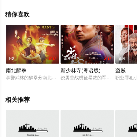
关信息可移步至豆瓣电影、电视猫或剧情网等平台了解。
猜你喜欢
8.0
3.0
HD
正片
正片
南北醉拳
新少林寺(粤语版)
盗贼
享誉武林的醉拳分南北两派。北派代表人物是沧州的千醉翁，他将
骁勇善战横征暴敛的军阀少帅侯杰（
职业罪犯
相关推荐