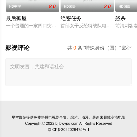
8.0
2.0
HD中字
HD国语
HD国语
最后孤屋
绝密任务
怒杀
一个普通的一家四口突遭诡异变故，被困在自家房屋中超过 10
首部女子反恐特战队电影，面对恐怖主
前清刺客
影视评论
共
0
条 “特殊身份（国）” 影评
星空影院
提供免费热播电视剧全集、综艺、动漫、最新未删减高清电影
Copyright © 2022 bjtbwypq.com All Rights Reserved
京ICP备2022029475号-1