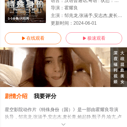
语言：
汉语普通话,粤语
状态：
正片
导演：
霍耀良
主演：
邹兆龙,张涵予,安志杰,麦长青,鲍起静,甄子丹,喻亢,卢惠光,景甜,何华超,杨志刚,郑中基,吴志雄,尹子维,苏伟
1-1全集/大结局
更新时间：
2024-06-01
在线观看
极速观看


剧情介绍
我要评分
星空影院动作片《特殊身份（国）》是一部由霍耀良导演
执导，邹兆龙,张涵予,安志杰,麦长青,鲍起静,甄子丹,喻亢,卢
惠光,景甜,何华超,杨志刚,郑中基,吴志雄,尹子维,苏伟南,黄
