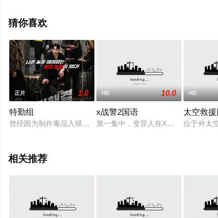
金棠,罗伟佳,亓达吉等演员精彩演绎的中国大陆电影，大结
局剧情已揭晓（1-1全集），手机免费观看高清无删减完整
猜你喜欢
版电影大全就上星空影视，更多相关信息可移步至豆瓣电
影、电视猫或剧情网等平台了解。
1.0
10.0
正片
HD
HD
特勤组
x战警2国语
太空救援
曾经因为制作毒品入狱的男一号，出狱后与男二号以及电脑女等成
第一集中，变异人在X教授的指挥下
位于外太空
相关推荐