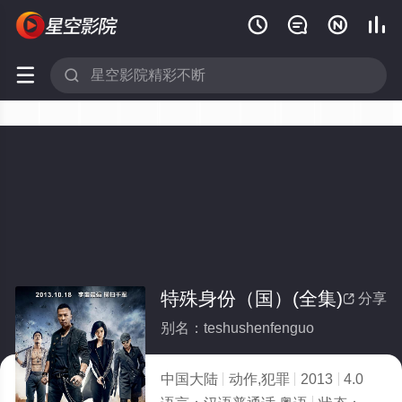






特殊身份（国）(全集)
分享

别名：teshushenfenguo
中国大陆
动作,犯罪
2013
4.0