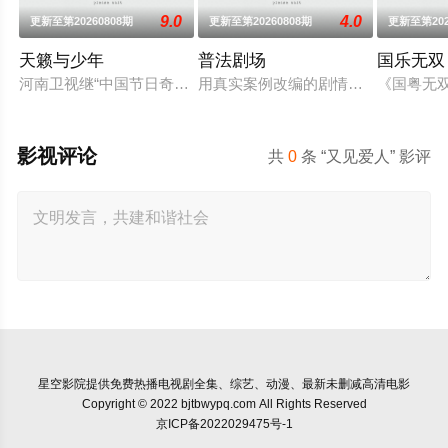
9.0
4.0
更新至第20260808期
更新至第20260808期
更新至第202
天籁与少年
普法剧场
国乐无双
河南卫视继“中国节日奇妙游系列”IP屡屡出圈后， 联合中国移
用真实案例改编的剧情故事，展现人
《国粤无
影视评论
共
0
条 “又见爱人” 影评
星空影院
提供免费热播电视剧全集、综艺、动漫、最新未删减高清电影
Copyright © 2022 bjtbwypq.com All Rights Reserved
京ICP备2022029475号-1