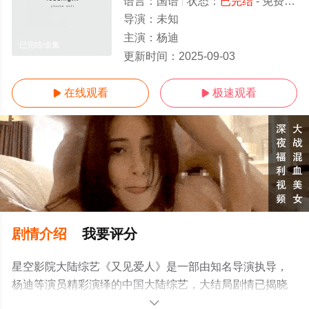
语言：
国语
状态：
已完结
- 免费在线观看
导演：
未知
主演：
杨迪
已完结/全集
更新时间：
2025-09-03
在线观看
极速观看


剧情介绍
我要评分
星空影院大陆综艺《又见爱人》是一部由知名导演执导，
杨迪等演员精彩演绎的中国大陆综艺，大结局剧情已揭晓
（已完结），手机免费观看高清无删减完整版综艺节目就
