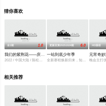
上星空影视，更多相关信息可移步至豆瓣综艺、电视猫或
剧情网等平台了解。
猜你喜欢
1.0
6.0
全1期
更新至第20251024期
HD国语
我们的紫荆花——庆祝香港回归祖国25周年云歌会
一站到底少年季
元宵奇妙
2022 / 中国大陆 / 陈松伶,刘恺威,成龙,袁娅维,卢靖姗
全新赛程焕新归来，知识比拼即将开
晚会主打
相关推荐