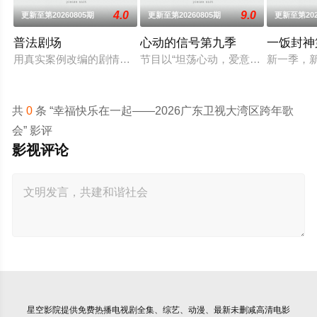
4.0
9.0
更新至第20260805期
更新至第20260805期
更新至第202
普法剧场
心动的信号第九季
一饭封神
用真实案例改编的剧情故事，展现人间百态和社会面貌。普及法
节目以“坦荡心动，爱意直行”为核心
新一季，
共
0
条 “幸福快乐在一起——2026广东卫视大湾区跨年歌
会” 影评
影视评论
星空影院
提供免费热播电视剧全集、综艺、动漫、最新未删减高清电影