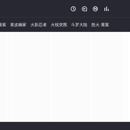




搜索
黄皮幽冢
火影忍者
火线突围
斗罗大陆
怒火·重案