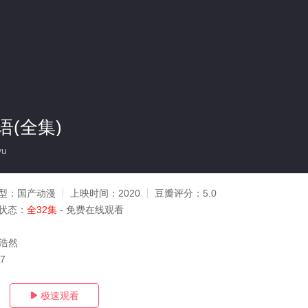
(全集)
yu
型：
国产动漫
上映时间：
2020
豆瓣评分：
5.0
状态：
全32集
- 免费在线观看
郭浩然
07
极速观看
