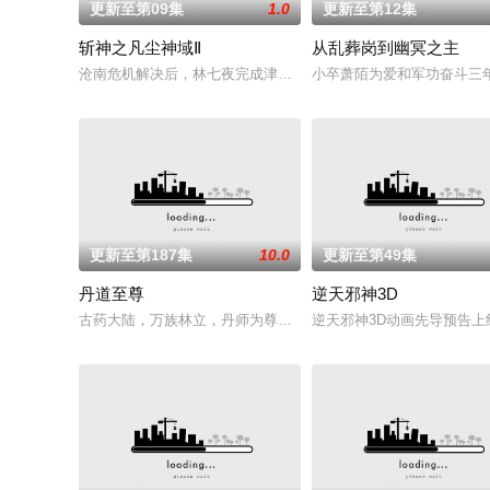
更新至第09集
1.0
更新至第12集
斩神之凡尘神域Ⅱ
从乱葬岗到幽冥之主
沧南危机解决后，林七夜完成津南山为期一年的守夜人集训考核，
小卒萧陌为爱和军功奋斗三年
更新至第187集
10.0
更新至第49集
丹道至尊
逆天邪神3D
古药大陆，万族林立，丹师为尊；双生武脉，再现世间！醉卧美
逆天邪神3D动画先导预告