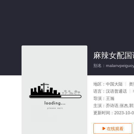
麻辣女配国语
别名：malanvpeiguo
地区：
中国大陆
类
语言：
汉语普通话
导演：
王瀚
主演：
乔诗语,张杰,
更新时间：
2023-10-
在线观看
