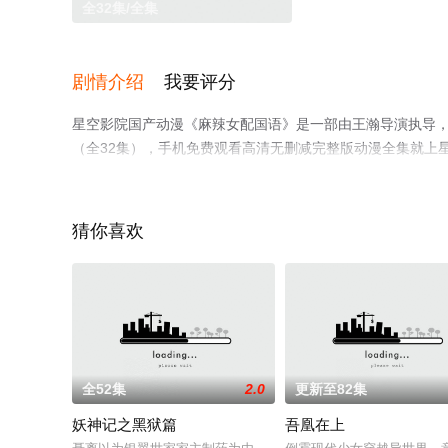
全32集/全集
剧情介绍
我要评分
星空影院国产动漫《麻辣女配国语》是一部由王瀚导演执导，
（全32集），手机免费观看高清无删减完整版动漫全集就上
猜你喜欢
全52集
2.0
更新至82集
妖神记之黑狱篇
吾凰在上