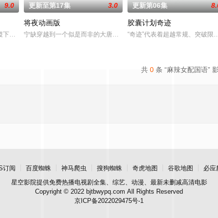
9.0
更新至第17集
3.0
更新第06集
8.
将夜动画版
胶囊计划奇迹
亲阿勿巴吉（周迅 配音）的足迹，踏上神山探寻“温暖”之谜的旅程。他在“恐
稷下学院作为王者大陆的最高学府，吸引着众多的求学者。在这里，一个名为“
宁缺穿越到一个似是而非的大唐世界，却发现此处为处处惊险的修行
“奇迹”代表着超越常规、突破
共
0
条 “麻辣女配国语” 
S订阅
百度蜘蛛
神马爬虫
搜狗蜘蛛
奇虎地图
谷歌地图
必应
星空影院
提供免费热播电视剧全集、综艺、动漫、最新未删减高清电影
Copyright © 2022 bjtbwypq.com All Rights Reserved
京ICP备2022029475号-1