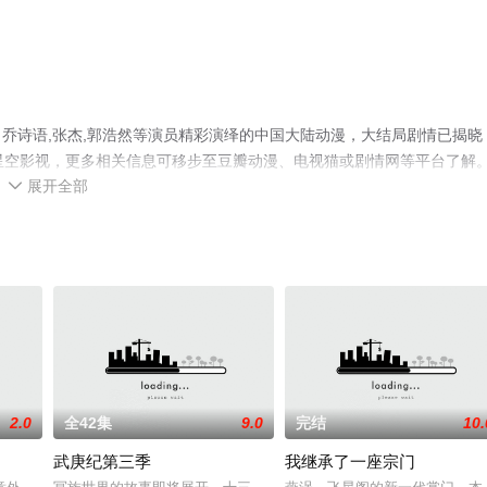
乔诗语,张杰,郭浩然等演员精彩演绎的中国大陆动漫，大结局剧情已揭晓
星空影视，更多相关信息可移步至豆瓣动漫、电视猫或剧情网等平台了解
展开全部

2.0
全42集
9.0
完结
10.
武庚纪第三季
我继承了一座宗门