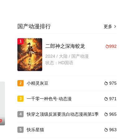
国产动漫排行
更多

1
。
二郎神之深海蛟龙
992

2024 / 大陆 / 国产动漫
状态：HD国语
小精灵灰豆
975
2

一千零一种色号·动态漫
971
3

快穿之顶级反派要洗白动态漫画第1季
965
4

0
快乐星猫
963
5
