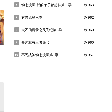
禁的伙伴们和奴隶借机逃离。银翼世家
心，一路开挂成为主宰。
小的人类再一次挑战神权！父王，你未能完成的愿望，交给我！三界之战已经打
对修仙一道无欲无求，哪知在滚滚惊雷声中从天而降的老祖，断言他是空虚灵根
动态漫画·我的弟子都超神第二季
963
6

有兽焉第六季
962
7

太乙仙魔录之灵飞纪第2季
960
8

0
开局就有王者账号
960
9

不死战神动态漫画第1季
957
10

天灵；断天阙内，道轩眉受暗算，一度
五年的金戈铁马江北辰荣耀归来！伪装赘婿，扮猪吃虎！只为把当年那些六
前所未闻超强大尸兄，小飞 毅然踏上了寻找女友的道路。但途中困难重重，身