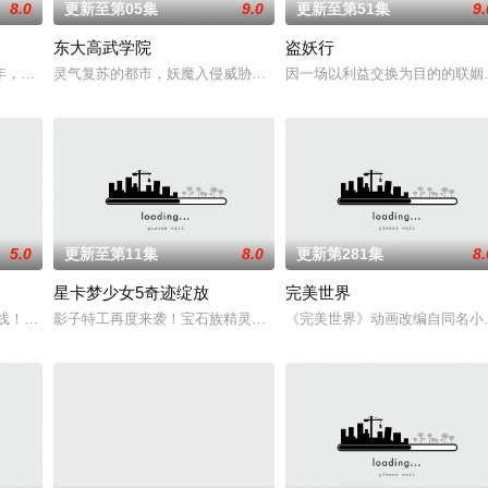
8.0
更新至第05集
9.0
更新至第51集
9.
东大高武学院
盗妖行
成为了正式的守夜人后，重回136小队，与伙伴再度开启一场与古神教会的崭
，却被恋人柳莺儿与将军之子赵昊联手背叛，残忍杀害后抛尸乱葬岗。濒死之际
灵气复苏的都市，妖魔入侵威胁来袭，天生废灵根的少年秦雨体内意
因一场以利益交换为目的的联姻
5.0
更新至第11集
8.0
更新第281集
8.
星卡梦少女5奇迹绽放
完美世界
人膝，成就丹道至尊！
上线！掌天毒之珠，承邪神之血，修逆天之力。高能工作室出品，爱奇艺全网独
影子特工再度来袭！宝石族精灵竟然成了关键所在！东方桃子与伙伴
《完美世界》动画改编自同名小