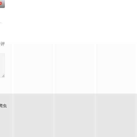
0
惧之兽”口中夺取火种，烈焰焚
星之队”的小组是特别的存在，但因某些缘由他们面临着解散。在一次偶然
世界，原本以为自己可以从此吃香喝辣，一跃成为人上人时，他却发现自己既没
限制，达到某种非凡成就，往往伴随着一种神秘感，让人们产生敬畏和好奇。这1
影评
爬虫