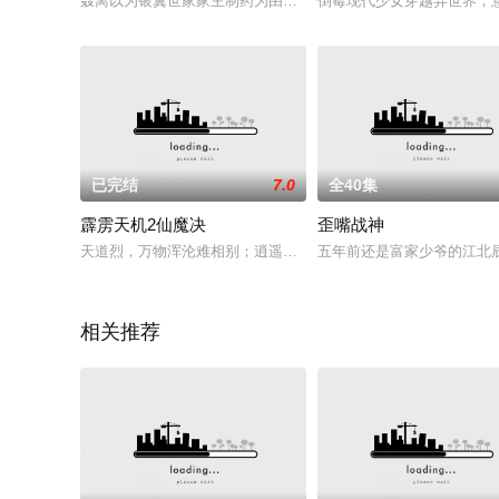
聂离以为银翼世家家主制药为由，带着司空易的亲信离开领地。
倒霉现代少女穿越异世界，
已完结
7.0
全40集
霹雳天机2仙魔决
歪嘴战神
天道烈，万物浑沦难相别；逍遥灭，魔暗罪恶怎了结？忘机绝，
五年前还是富家少爷的江北
相关推荐