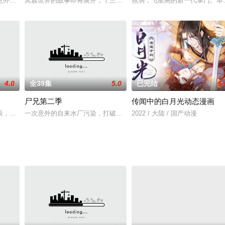
领地外，聂离和段剑联手制服了他们后，回到银翼世家领地引爆炎爆铭文，被监
意外获得不死能力的她，通过自己的努力适应了这个异世界，俘获了四国太子的
冥族世界的故事即将展开，十三大将集结，为十万年的屈辱而战！渺
燕涡，飞星阁的新一代掌门。本
4.0
全39集
5.0
已完结
5.
尸兄第二季
传闻中的白月光动态漫画
半生恩仇剑上雪。殉道血，一战乾坤仙魔决。公开亭之上，神毓逍遥历劫，自盖
辰，因为一场阴谋，家里一朝落败。亲人，女友避之不及，纷纷离他而去。经过
一次意外的自来水厂污染，打破了屌丝青年白小飞的平淡生活。面对
2022 / 大陆 / 国产动漫