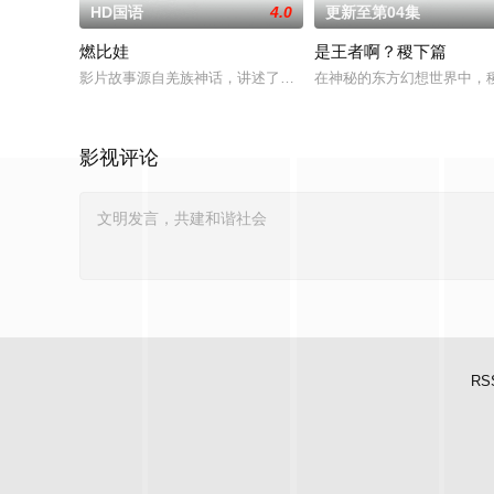
HD国语
4.0
更新至第04集
燃比娃
是王者啊？稷下篇
影片故事源自羌族神话，讲述了一只被人类抚养长大的猴子，追寻母
在神秘的东方幻想世界中，
影视评论
RS