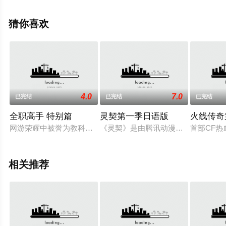
空影视，更多相关信息可移步至豆瓣动漫、电视猫或剧情
网等平台了解。
猜你喜欢
4.0
7.0
已完结
已完结
已完结
全职高手 特别篇
灵契第一季日语版
火线传奇
网游荣耀中被誉为教科书级别的顶尖高手叶修，因为种种原因遭
《灵契》是由腾讯动漫、绘梦动画联
首部CF
相关推荐