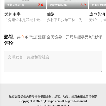
7.0
6.0
更新至第681集
更新至第153集
更新至第04
武神主宰
仙逆
成也萧河
主角秦尘本是武域中最顶尖的天才强者，却遭歹人暗算，陨落大
乡村平凡少年王林，为了心中不屈的
游戏中，
影视
共
0
条 “动态漫画·全民诡异：开局掌握零元购” 影评
评论
星空影院
提供免费热播电视剧全集、综艺、动漫、最新未删减高清电影
Copyright © 2022 bjtbwypq.com All Rights Reserved
京ICP备2022029475号-1