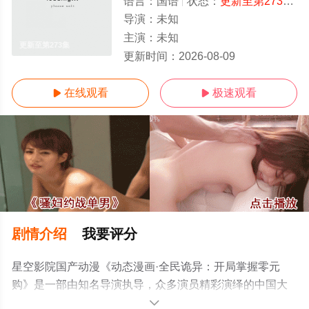
语言：
国语
状态：
更新至第273集
-
导演：
未知
主演：
未知
更新至第273集
更新时间：
2026-08-09
在线观看
极速观看


剧情介绍
我要评分
星空影院国产动漫《动态漫画·全民诡异：开局掌握零元
购》是一部由知名导演执导，众多演员精彩演绎的中国大
陆动漫，手机免费观看高清无删减完整版动漫全集就上星
