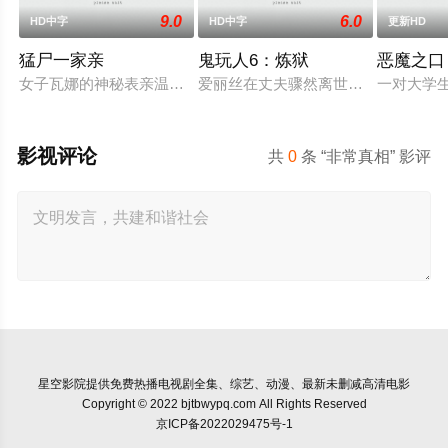
9.0
6.0
HD中字
HD中字
更新HD
猛尸一家亲
鬼玩人6：炼狱
恶魔之口
女子瓦娜的神秘表亲温思罗普突然仓皇登门，身后还跟着一个来
爱丽丝在丈夫骤然离世后深陷悲痛，
一对大学
影视评论
共
0
条 “非常真相” 影评
星空影院
提供免费热播电视剧全集、综艺、动漫、最新未删减高清电影
Copyright © 2022 bjtbwypq.com All Rights Reserved
京ICP备2022029475号-1