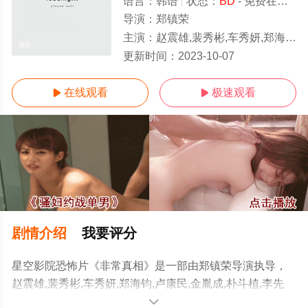
语言：
韩语
状态：
BD
- 免费在线观看
导演：
郑镇荣
主演：
赵震雄,裴秀彬,车秀妍,郑海钧,卢康民,金胤成,朴斗植,李先彬,申东美,张元英
BD
更新时间：
2023-10-07
在线观看
极速观看


剧情介绍
我要评分
星空影院恐怖片《非常真相》是一部由郑镇荣导演执导，
赵震雄,裴秀彬,车秀妍,郑海钧,卢康民,金胤成,朴斗植,李先
彬,申东美,张元英等演员精彩演绎的韩国电影，手机免费观
