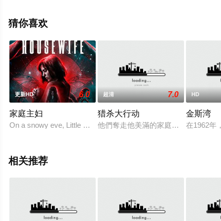
看高清无删减完整版电影大全就上星空影视，更多相关信
息可移步至豆瓣电影、电视猫或剧情网等平台了解。
猜你喜欢
6.0
7.0
更新HD
超清
HD
家庭主妇
猎杀大行动
金斯湾
On a snowy eve, Little Holly's sister and father are killed by her f
他們奪走他美滿的家庭，現在，他要
在196
相关推荐