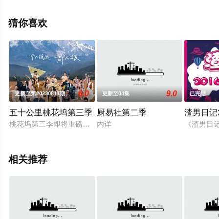
相关信息可移步至豆瓣综艺、电视猫或剧情网等平台了
解。
猜你喜欢
6.0
9.0
更新至第20230811期
更新至04集
已完结
五十公里桃花坞第三季
厨易社第二季
渣男日记2
桃花坞第三季即将重磅回归！这次坞民们向山而行，拥抱山野，
内详
《渣男日
相关推荐