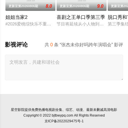
8.0
9.0
更新至第20260806期
更新至第20260806期
更新至第202
姐姐当家2
喜剧之王单口季第三季
脱口秀和
#2026爱桃综快乐不重样# #姐姐当家# 第二季惊喜回归，看
节目将延续从小人物到喜剧之王的故
第三季集
影视评论
共
0
条 “张杰未你好吗跨年演唱会” 影评
星空影院
提供免费热播电视剧全集、综艺、动漫、最新未删减高清电影
Copyright © 2022 bjtbwypq.com All Rights Reserved
京ICP备2022029475号-1