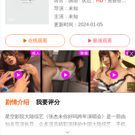
语言：
国语
状态：
HD
- 免费在线观看
导演：
未知
主演：
未知
HD
更新时间：
2024-01-05
在线观看
极速观看


剧情介绍
我要评分
星空影院大陆综艺《张杰未你好吗跨年演唱会》是一部由
知名导演执导，众多演员精彩演绎的中国大陆综艺，手机
免费观看高清无删减完整版综艺节目就上星空影视，更多
