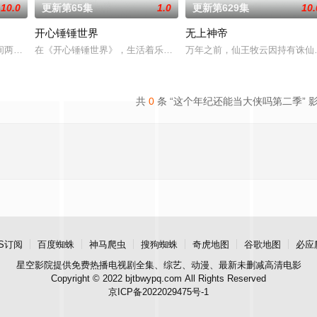
10.0
更新第65集
1.0
更新第629集
10.
开心锤锤世界
无上神帝
民如子的君王下一秒竟然变成嗜血凶兽……“明”失去了一切在乎的人，这个糟
间两界，由太极壁垒相隔，域外虚无异境滋生侵蚀神魂、扰乱秩序的暗紫色暗力
在《开心锤锤世界》，生活着乐观善良的少年锤锤和他性格各异的家
万年之前，仙王牧云因持有诛仙
共
0
条 “这个年纪还能当大侠吗第二季” 
S订阅
百度蜘蛛
神马爬虫
搜狗蜘蛛
奇虎地图
谷歌地图
必应
星空影院
提供免费热播电视剧全集、综艺、动漫、最新未删减高清电影
Copyright © 2022 bjtbwypq.com All Rights Reserved
京ICP备2022029475号-1