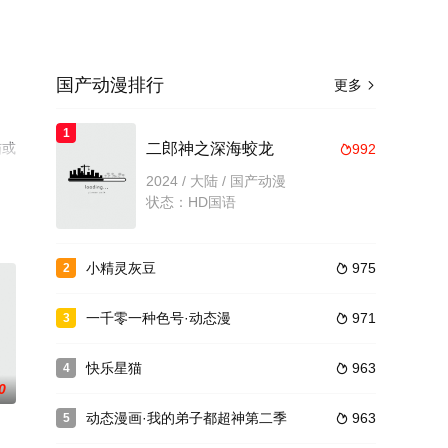
国产动漫排行
更多

1
猫或
二郎神之深海蛟龙
992

2024 / 大陆 / 国产动漫
状态：HD国语
小精灵灰豆
975
2

一千零一种色号·动态漫
971
3

快乐星猫
963
4

0
动态漫画·我的弟子都超神第二季
963
5
