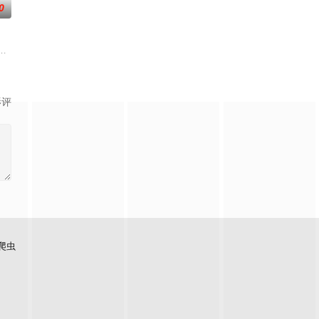
0
糕的王真的很糟糕！我要向他复仇！
；天地遴选十二山海神兽为十二秩序祀神，各携本命宿命玉佩身负镇守两界
人朋友们，他们在日常琐事中脑洞大开，以充满趣味的方式应对生活琐事或难题
图而遭人暗算，残魂沉睡万年之后，在天运大陆南云帝国有名的“废物牧云”身
影评
爬虫