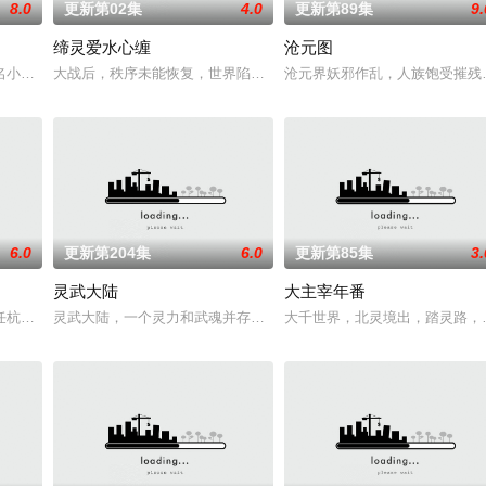
8.0
更新第02集
4.0
更新第89集
9.
缔灵爱水心缠
沧元图
伙伴们一边为救治师父森木宇冲击仙蜜试炼赛冠军，一边暗中追查潜伏在参赛者
名小说。他为修道而生，为应劫而至，他身化亿万血雨，洒落万古岁月，经历无
大战后，秩序未能恢复，世界陷入混乱。混沌从深渊崛起，黑暗如潮水
沧元界妖邪作乱，人族饱受摧残
6.0
更新第204集
6.0
更新第85集
3.
灵武大陆
大主宰年番
还是繁星坠落的荒漠， 穿过现实的迷宫，欢迎光临“谷雨街后巷”。 在这有着
任杭州，与老友佛印（一心想将苏东坡渡入佛门）、辽国女粉丝耶律云（原型为
灵武大陆，一个灵力和武魂并存的世界，灵修一念动山河，武者徒手
大千世界，北灵境出，踏灵路，