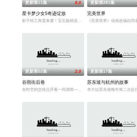
更新第11集
8.0
更新第281集
星卡梦少女5奇迹绽放
完美世界
影子特工再度来袭！宝石族精灵竟然成了关键所在！东方桃子与
《完美世界》动画改编自同
更新第02集
2.0
更新第17集
谷雨街后巷
苏东坡与杭州的故事
在时空的交错点开着一间酒馆——谷雨街后巷。 无论城市的角落，
本片以苏东坡晚年第二次赴