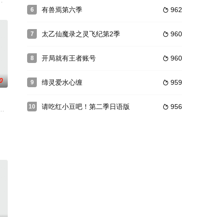
卫道的旅途。现如今，世间已历经五百
穿越到未知世界，却因为沉迷女色而使自己失去成为最强者的机会，在一
打击，代表着正义的围棋精神和代表着邪恶的围棋精神激烈交锋，平静的表象之
说新语》中各种关于吃的故事，让观众领略魏晋时期的美食文化。qiwan.cc
有兽焉第六季
962
6

太乙仙魔录之灵飞纪第2季
960
7

开局就有王者账号
960
8

0
缔灵爱水心缠
959
9

请吃红小豆吧！第二季日语版
956
10

一”策动了一场诡谲浩大的
用黑暗能量精灵占领丛林岛的火花军团坏蛋们，开启了守护正义的新征程！
出道就发现身患绝症，命悬一线之时男朋友竟跟人跑了，这到底是是什么狗血