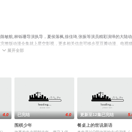
陈敏航,林铄珊导演执导，夏侯落枫,徐佳琦,张振等演员精彩演绎的大陆动
减完整版动漫全集就上星空影视，更多相关信息可移步至豆瓣动漫、电视
展开全部

4.0
已完结
4.0
更新至12集已完结
5.
围棋少年
餐桌上的世说新语