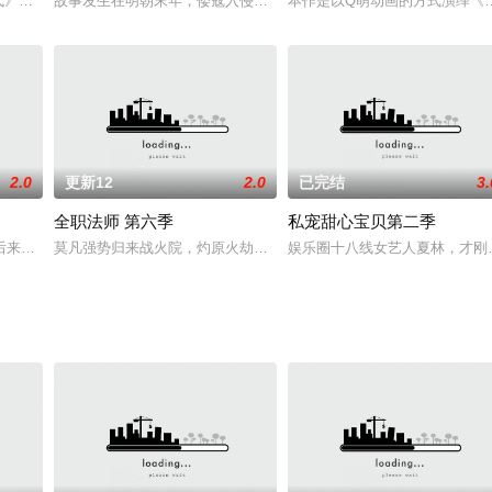
称为妖师。国御妖师队长祁晓轩因一次意外结识了浪子虎子，二人共同踏上除魔
代》同名漫画，腾讯动漫人气2.5亿。一个普通的人一一辛云，在一次机会下
故事发生在明朝末年，倭寇入侵，围棋界也遭受了前所未有的撼动和
本作是以Q萌动画的方式演绎《世
2.0
更新12
2.0
已完结
3.
全职法师 第六季
私宠甜心宝贝第二季
参加天选者选拔，并因暗中追查“边境惨案”而屡遭暗杀。此时，堡垒头号公敌“元
后来到了名为丛林岛的地方。在这里，他和超威战队的伙伴们并肩作战，对抗利
莫凡强势归来战火院，灼原火劫历沧桑。
娱乐圈十八线女艺人夏林，才刚