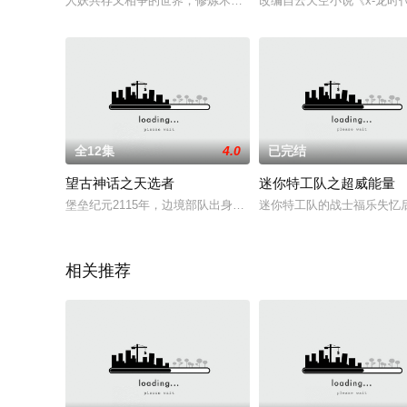
人妖共存又相争的世界，修炼术法、以斩妖除魔为己任的人们被
改编自云天空小说《x-龙时
全12集
4.0
已完结
望古神话之天选者
迷你特工队之超威能量
堡垒纪元2115年，边境部队出身的女少校“位沁”，来到中央堡垒
迷你特工队的战士福乐失忆
相关推荐