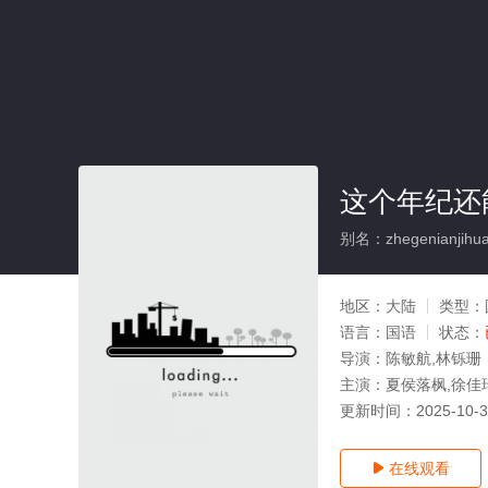
这个年纪还
别名：zhegenianjihuan
地区：
大陆
类型：
语言：
国语
状态：
导演：
陈敏航,林铄珊
主演：
夏侯落枫,徐佳
更新时间：
2025-10-
在线观看
