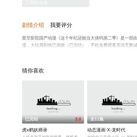
已完结/全集
剧情介绍
我要评分
星空影院国产动漫《这个年纪还能当大侠吗第二季》是一部由
漫，大结局剧情已揭晓（已完结），手机免费观看高清无删
剧情网等平台了解。
猜你喜欢
已完结
3.0
全11集
虎x鹤妖师录
动态漫画·X-龙时代