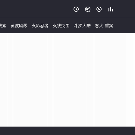




搜索
黄皮幽冢
火影忍者
火线突围
斗罗大陆
怒火·重案