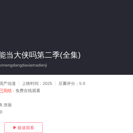
能当大侠吗第二季(全集)
nengdangdaxiamadierji
国产动漫
上映时间：
2025
豆瓣评分：
5.0
已完结
- 免费在线观看
琦,张振
30
极速观看
