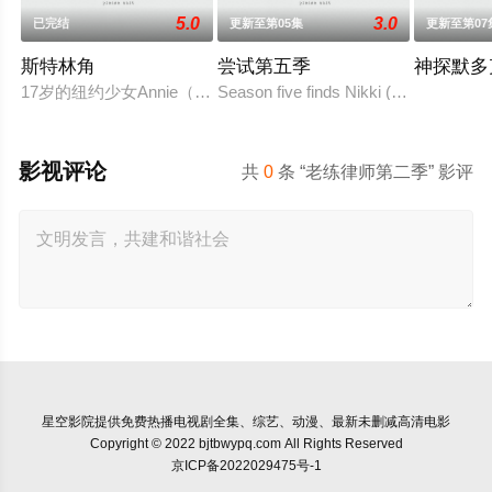
5.0
3.0
已完结
更新至第05集
更新至第07
斯特林角
尝试第五季
神探默多
17岁的纽约少女Annie（艾拉·鲁宾 饰）和双胞胎哥哥由养
Season five finds Nikki (Esther Smith)
影视评论
共
0
条 “老练律师第二季” 影评
星空影院
提供免费热播电视剧全集、综艺、动漫、最新未删减高清电影
Copyright © 2022 bjtbwypq.com All Rights Reserved
京ICP备2022029475号-1