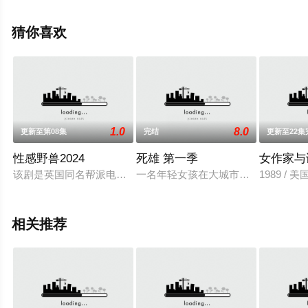
信息可移步至豆瓣电视剧、电视猫或剧情网等平台了解。
猜你喜欢
1.0
8.0
更新至第08集
完结
更新至22集
性感野兽2024
死雄 第一季
女作家与
该剧是英国同名帮派电影的前传剧集，背景设定在90年代的伦敦
一名年轻女孩在大城市失踪了，神父
1989 / 美国 
相关推荐