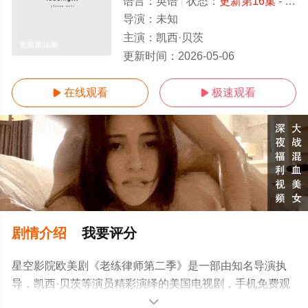
语言：
英语
状态：
更新第16集
- 免费在线观看
导演：
未知
主演：
凯西·贝茨
更新第16集
更新时间：
2026-05-06
在线观看
极速观看


剧情介绍
我要评分
星空影院欧美剧《老练律师第二季》是一部由知名导演执
导，凯西·贝茨等演员精彩演绎的美国电视剧，手机免费观
看高清无删减完整版电视剧全集就上星空影视，更多相关
