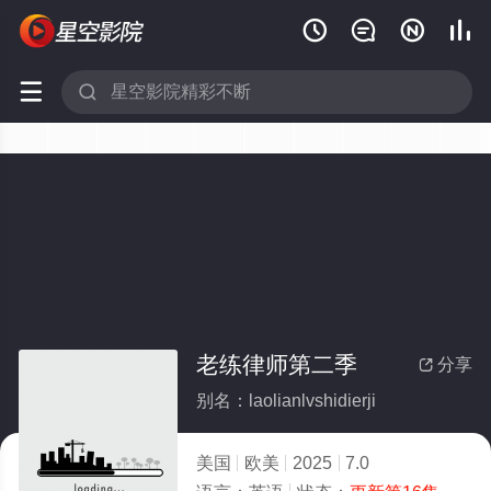






老练律师第二季
分享

别名：laolianlvshidierji
美国
欧美
2025
7.0