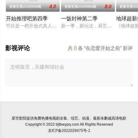
4.0
8.0
更新至第20260806期
更新至第20260806期
更新至第202
开始推理吧第四季
一饭封神第二季
地球超新
节目是一档开放式真人社交推理游戏综艺。由刘宇宁、金靖、张
新一季，新玩法，厨艺展示全新升级
《地球超
影视评论
共
0
条 “在恋爱开始之前” 影评
星空影院
提供免费热播电视剧全集、综艺、动漫、最新未删减高清电影
Copyright © 2022 bjtbwypq.com All Rights Reserved
京ICP备2022029475号-1