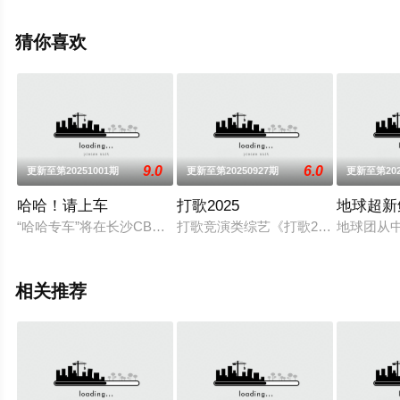
步至豆瓣综艺、电视猫或剧情网等平台了解。
猜你喜欢
9.0
6.0
更新至第20251001期
更新至第20250927期
更新至第202
哈哈！请上车
打歌2025
地球超新
“哈哈专车”将在长沙CBD、年轻人聚集地接送市民前往目的地
打歌竞演类综艺《打歌2025》，为
地球团从
相关推荐