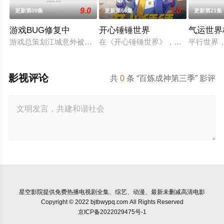
9.0
1.0
更新第09集
更新第66集
更新第21集
游戏BUG修复中
开心锤锤世界
气运世界
游戏总策划江城意外被卷入自己设计的《诸神黄昏》游戏世界，与
在《开心锤锤世界》，生活着乐观善
平行世界
影视评论
共
0
条 “百炼成神第三季” 影评
星空影院
提供免费热播电视剧全集、综艺、动漫、最新未删减高清电影
Copyright © 2022 bjtbwypq.com All Rights Reserved
京ICP备2022029475号-1