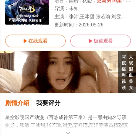
语言：
国语
状态：
更新第26集
- 免费在线观看
导演：
未知
主演：
张沛,王冰甜,张若瑜,刘雯,栾祥瑾,苗洋
更新第26集
更新时间：
2026-05-26
在线观看
极速观看


剧情介绍
我要评分
星空影院国产动漫《百炼成神第三季》是一部由知名导演
执导，张沛,王冰甜,张若瑜,刘雯,栾祥瑾,苗洋等演员精彩演
绎的大陆动漫，手机免费观看高清无删减完整版动漫全集
