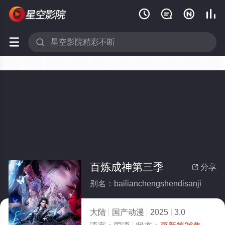






百炼成神第三季
分享

别名：bailianchengshendisanji
大陆
国产动漫
2025
3.0