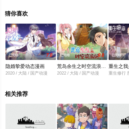
就上星空影视，更多相关信息可移步至豆瓣动漫、电视猫
或剧情网等平台了解。
猜你喜欢
7.0
9.0
已完结
已完结
已完结
隐婚挚爱动态漫画
荒岛余生之时空流浪纪动态漫画第
重生之我
2020 / 大陆 / 国产动漫
2022 / 大陆 / 国产动漫
重生修行 
相关推荐