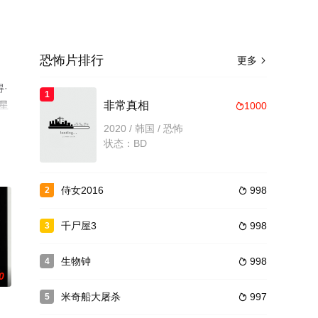
恐怖片排行
更多

·
1
上星
非常真相
1000

2020 / 韩国 / 恐怖
状态：BD
侍女2016
998
2

千尸屋3
998
3

生物钟
998
4

0
米奇船大屠杀
997
5
