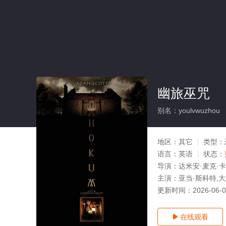
幽旅巫咒
别名：youlvwuzhou
地区：
其它
类型：
语言：
英语
状态：
导演：
达米安·麦克·
主演：
亚当·斯科特,大
更新时间：
2026-06-
在线观看
