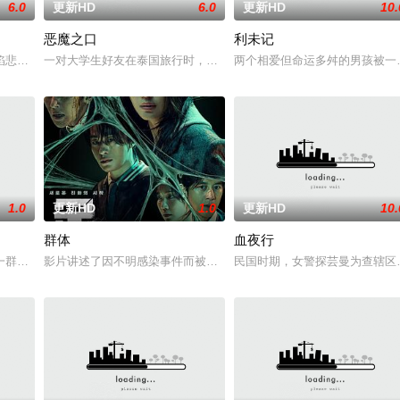
6.0
更新HD
6.0
更新HD
10.
恶魔之口
利未记
自异界的危险实体，对方如同附骨之疽，死咬着目标一路追杀而来。为了护住身
陷悲痛，受邀前往公婆的乡间庄园暂住，试图和丈夫的家人互相慰藉，一同走出
一对大学生好友在泰国旅行时，被困在一个水下洞穴中，同时，周遭
两个相爱但命运多舛的男孩被一
1.0
更新HD
1.0
更新HD
10.
群体
血夜行
主人石桥留宿，却陷入更恐怖的诡异事件，包括布偶自行移动和夜半啼哭，石桥
群女演员聚集在一座豪华酒店，计划拍摄一部类似《太空英雌芭芭丽娜》的电影。与此
影片讲述了因不明感染事件而被封锁的建筑内，孤立无援的幸存者们
民国时期，女警探芸曼为查辖区