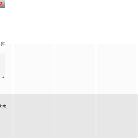
0
人到蚌家镇调查，调查中得到不相信蚌神诅咒事件的程悦瑶帮助。 几人调查过
绑架悄然上演。这一切竟是一场惊天骗局引发的血案，家破人亡的王艳涛决定
影评
爬虫