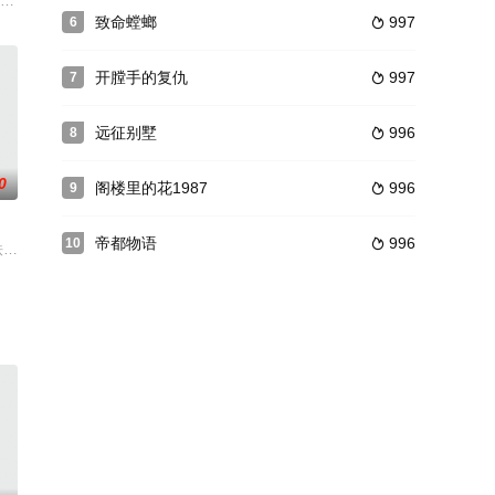
。有一天她突然被告知老公意外身亡了
大寿当夜离奇死亡，当地有个侦探天生奇象眼睛可以变为jijiKb猫眼，在破案
根·普洛斯诺 Jürgen Prochnow 饰）离奇失踪。由他撰写即将出版印
致命螳螂
997
6

开膛手的复仇
997
7

远征别墅
996
8

0
阁楼里的花1987
996
9

帝都物语
996
10

Christmas stol
铁站下车，这个地铁站在70年代就已经关闭，目睹了惨遭杀害的警察之后，他们