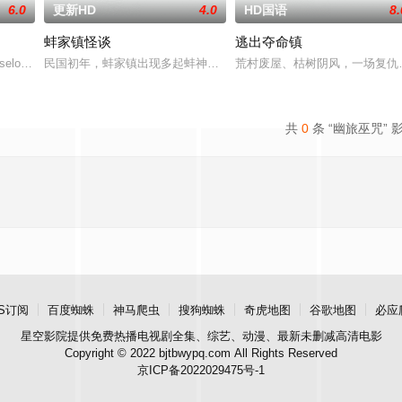
6.0
更新HD
4.0
HD国语
8.
蚌家镇怪谈
逃出夺命镇
。
selor at a summer camp and finds a coven of witches r
民国初年，蚌家镇出现多起蚌神杀人案件，省警察局派纪鹤川为首几
荒村废屋、枯树阴风，一场复仇
共
0
条 “幽旅巫咒” 
S订阅
百度蜘蛛
神马爬虫
搜狗蜘蛛
奇虎地图
谷歌地图
必应
星空影院
提供免费热播电视剧全集、综艺、动漫、最新未删减高清电影
Copyright © 2022 bjtbwypq.com All Rights Reserved
京ICP备2022029475号-1