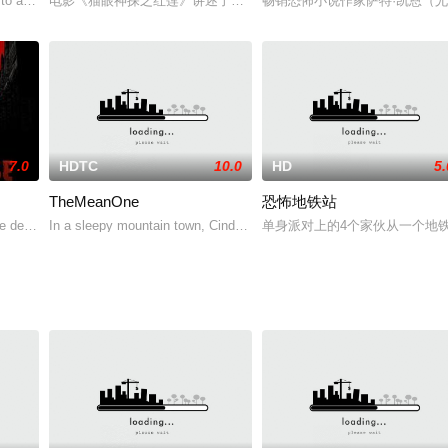
开了原来富裕的大家庭，组建了自己的家庭，生了5个孩子，过着清贫的日子
to a wealthy nobleman. In contrast to her expectatio
电影《猫眼神探之红莲》讲述了民国时期，南城富户赵春华老太太50岁
畅销恐怖小说作家萨特·凯恩（尤尔
7.0
HDTC
10.0
HD
5.
TheMeanOne
恐怖地铁站
ive the streets o
e dead to reanimate brings the world to its knees, t
In a sleepy mountain town, Cindy has her parents murdered and her 
单身派对上的4个家伙从一个地