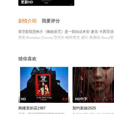
更新HD
剧情介绍
我要评分
星空影院恐怖片《幽旅巫咒》是一部由达米安·麦克·卡西导演执导
库南,Brendan,Conroy,迈克尔·帕特里克,威尔·奥康
空影视，更多相关信息可移步至豆瓣电影、电视猫或剧情网
猜你喜欢
HD
8.0
HD中字
阁楼里的花1987
契约新娘2025