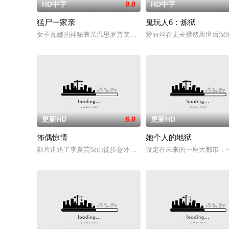
HD中字
9.0
HD中字
猛尸一家亲
鬼玩人6：炼狱
女子瓦娜的神秘表亲温思罗普突然仓皇登门，身后还跟着一个来
爱丽丝在丈夫骤然离世后深
更新HD
6.0
更新HD
怖偶惊情
她个人的地狱
影片讲述了李夏芸深山徒步意外坠崖后闯入隐秘古宅求救，得男
设定在未来的一座大都市，一