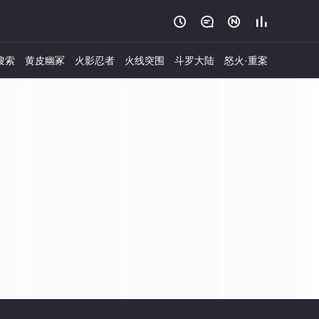




搜索
黄皮幽冢
火影忍者
火线突围
斗罗大陆
怒火·重案