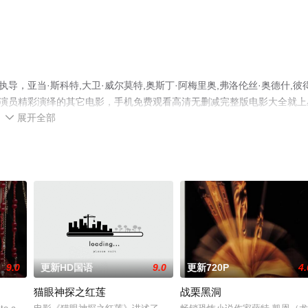
，亚当·斯科特,大卫·威尔莫特,奥斯丁·阿梅里奥,弗洛伦丝·奥德什,彼得
纳,Sioux等演员精彩演绎的其它电影，手机免费观看高清无删减完整版电影大全就
展开全部
等平台了解。

9.0
更新HD国语
9.0
更新720P
4.
猫眼神探之红莲
战栗黑洞