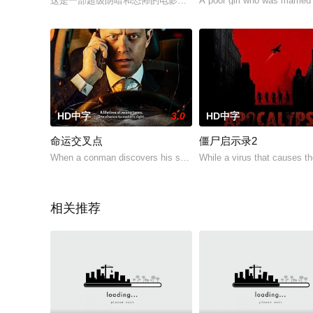
这是一部超级阴暗和恐怖的电影。一个女的和她的亲叔叔私奔，离
A poor girl who was married 
HD中字
3.0
HD中字
命运交叉点
僵尸启示录2
When a conman discovers his son is abducted, he is forced to dr
While a virus that causes th
相关推荐