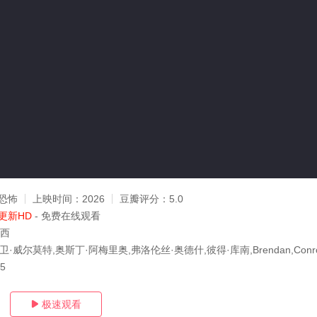
恐怖
上映时间：
2026
豆瓣评分：
5.0
更新HD
- 免费在线观看
卡西
卫·威尔莫特,奥斯丁·阿梅里奥,弗洛伦丝·奥德什,彼得·库南,Brendan,Conr
05
极速观看
