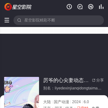






厉爷的心尖妻动态漫画第3季(全集)
分享

别名：liyedexinjianqidongtaimanhuadi3ji
大陆
国产动漫
2024
6.0