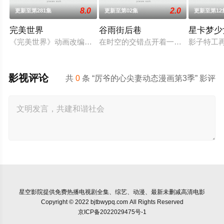
8.0
2.0
更新至第281集
更新至第02集
更新至第12
完美世界
谷雨街后巷
星卡梦少
《完美世界》动画改编自同名小说。他为修道而生，为应劫而至
在时空的交错点开着一间酒馆——谷雨
影子特工
影视评论
共
0
条 “厉爷的心尖妻动态漫画第3季” 影评
星空影院
提供免费热播电视剧全集、综艺、动漫、最新未删减高清电影
Copyright © 2022 bjtbwypq.com All Rights Reserved
京ICP备2022029475号-1