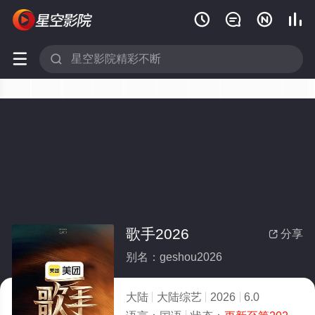






歌手2026
分享

别名：geshou2026
大陆
大陆综艺
2026
6.0