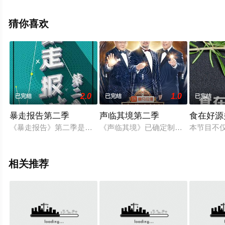
至豆瓣综艺、电视猫或剧情网等平台了解。
猜你喜欢
2.0
1.0
已完结
已完结
已完结
暴走报告第二季
声临其境第二季
食在好源
《暴走报告》第二季是秀时代汽车栏目矩阵中兴趣级的栏目，同
《声临其境》已确定制作第二季，年
本节目不仅
相关推荐