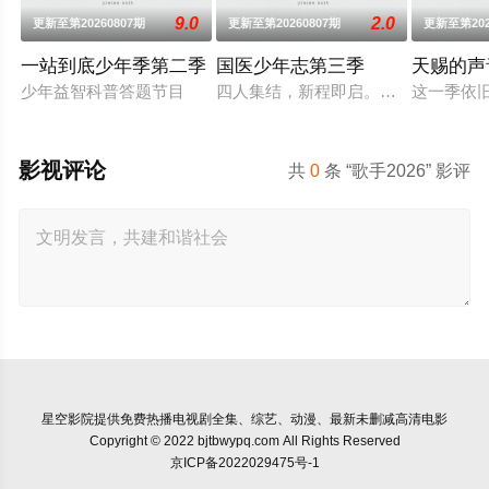
9.0
2.0
更新至第20260807期
更新至第20260807期
更新至第202
一站到底少年季第二季
国医少年志第三季
天赐的声
少年益智科普答题节目
四人集结，新程即启。和陈妍希、夏
这一季依
影视评论
共
0
条 “歌手2026” 影评
星空影院
提供免费热播电视剧全集、综艺、动漫、最新未删减高清电影
Copyright © 2022 bjtbwypq.com All Rights Reserved
京ICP备2022029475号-1