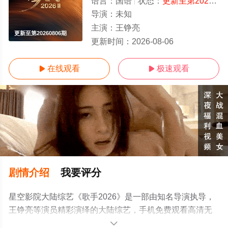
语言：
国语
状态：
更新至第20260806期
导演：
未知
主演：
王铮亮
更新至第20260806期
更新时间：
2026-08-06
在线观看
极速观看


剧情介绍
我要评分
星空影院大陆综艺《歌手2026》是一部由知名导演执导，
王铮亮等演员精彩演绎的大陆综艺，手机免费观看高清无
删减完整版综艺节目就上星空影视，更多相关信息可移步
